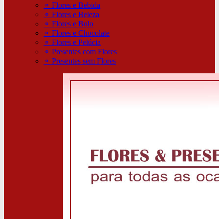
⚬
Flores e Bebida
⚬
Flores e Beleza
⚬
Flores e Bolo
⚬
Flores e Chocolate
⚬
Flores e Pelúcia
⚬
Presentes com Flores
⚬
Presentes sem Flores