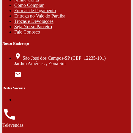
Como Comprar
Formas de Pagamento
Entrega no Vale do Paraíba
Trocas e Devoluções
Seja Nosso Parceiro
Fale Conosco
Nosso Endereço
location_on
São José dos Campos-SP (CEP: 12235-101)
Jardim América, , Zona Sul
mail
Redes Sociais
call
Televendas