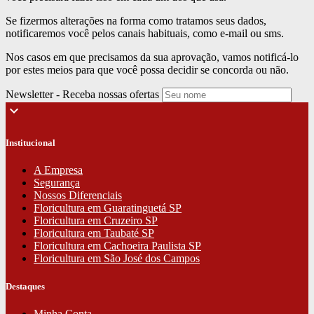
Se fizermos alterações na forma como tratamos seus dados,
notificaremos você pelos canais habituais, como e-mail ou sms.
Nos casos em que precisamos da sua aprovação, vamos notificá-lo
por estes meios para que você possa decidir se concorda ou não.
Newsletter - Receba nossas ofertas
keyboard_arrow_down
Institucional
A Empresa
Segurança
Nossos Diferenciais
Floricultura em Guaratinguetá SP
Floricultura em Cruzeiro SP
Floricultura em Taubaté SP
Floricultura em Cachoeira Paulista SP
Floricultura em São José dos Campos
Destaques
Minha Conta