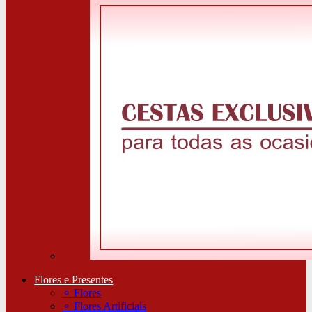
Flores e Presentes
⚬
Flores
⚬
Flores Artificiais