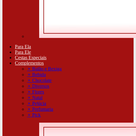
Para Ela
Para Ele
Cestas Especiais
Complementos
⚬
Balão e Bexiga
⚬
Bebida
⚬
Chocolate
⚬
Diversos
⚬
Flores
⚬
Natal
⚬
Pelúcia
⚬
Perfumaria
⚬
Pick