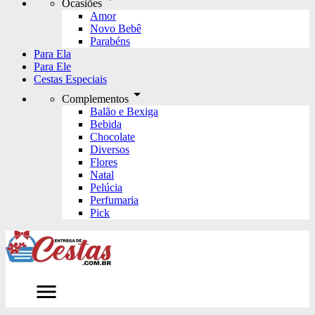
Ocasiões
Amor
Novo Bebê
Parabéns
Para Ela
Para Ele
Cestas Especiais
arrow_drop_down
Complementos
Balão e Bexiga
Bebida
Chocolate
Diversos
Flores
Natal
Pelúcia
Perfumaria
Pick
menu