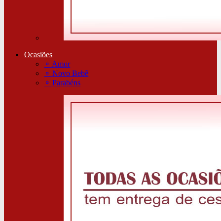
Ocasiões
⚬
Amor
⚬
Novo Bebê
⚬
Parabéns