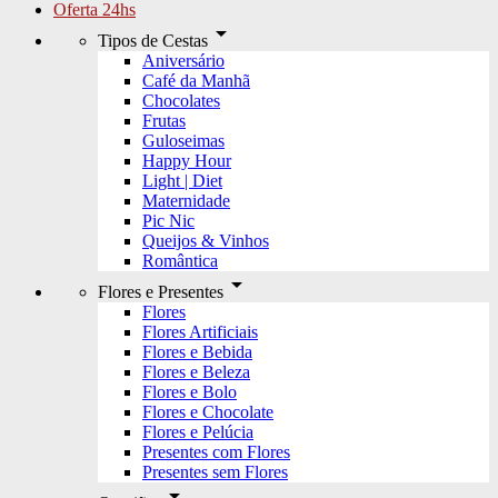
Oferta 24hs
arrow_drop_down
Tipos de Cestas
Aniversário
Café da Manhã
Chocolates
Frutas
Guloseimas
Happy Hour
Light | Diet
Maternidade
Pic Nic
Queijos & Vinhos
Romântica
arrow_drop_down
Flores e Presentes
Flores
Flores Artificiais
Flores e Bebida
Flores e Beleza
Flores e Bolo
Flores e Chocolate
Flores e Pelúcia
Presentes com Flores
Presentes sem Flores
arrow_drop_down