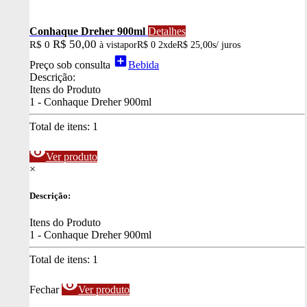
Conhaque Dreher 900ml
Detalhes
R$ 50,00
R$ 0
à vista
por
R$ 0
2x
de
R$ 25,00
s/ juros
add_box
Preço sob consulta
Bebida
Descrição:
Itens do Produto
1 - Conhaque Dreher 900ml
Total de itens:
1
visibility
Ver produto
×
Descrição:
Itens do Produto
1 - Conhaque Dreher 900ml
Total de itens:
1
visibility
Fechar
Ver produto