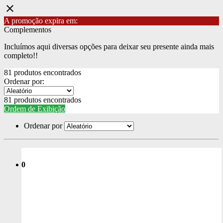
close
A promoção expira em:
Complementos
Incluímos aqui diversas opções para deixar seu presente ainda mais
completo!!
81 produtos encontrados
Ordenar por:
81 produtos encontrados
Ordem de Exibição
Ordenar por
0