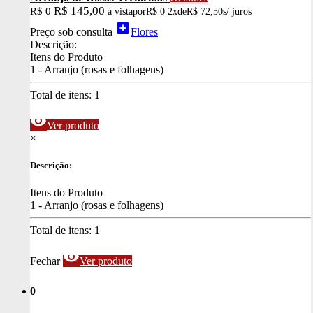
R$ 145,00
R$ 0
à vista
por
R$ 0
2x
de
R$ 72,50
s/ juros
add_box
Preço sob consulta
Flores
Descrição:
Itens do Produto
1 - Arranjo (rosas e folhagens)
Total de itens:
1
visibility
Ver produto
×
Descrição:
Itens do Produto
1 - Arranjo (rosas e folhagens)
Total de itens:
1
visibility
Fechar
Ver produto
0