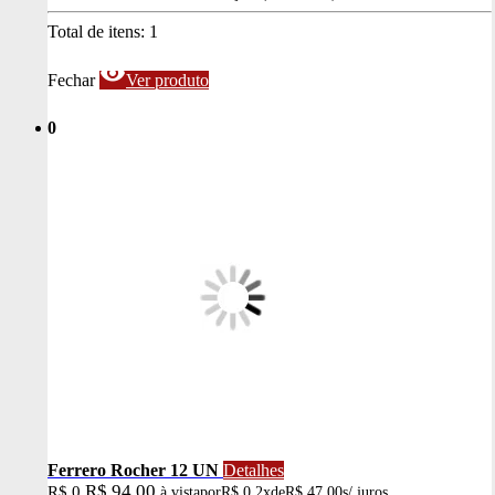
Total de itens:
1
visibility
Fechar
Ver produto
0
Ferrero Rocher 12 UN
Detalhes
R$ 94,00
R$ 0
à vista
por
R$ 0
2x
de
R$ 47,00
s/ juros