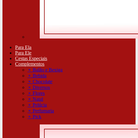
Para Ela
Para Ele
Cestas Especiais
Complementos
⚬
Balão e Bexiga
⚬
Bebida
⚬
Chocolate
⚬
Diversos
⚬
Flores
⚬
Natal
⚬
Pelúcia
⚬
Perfumaria
⚬
Pick