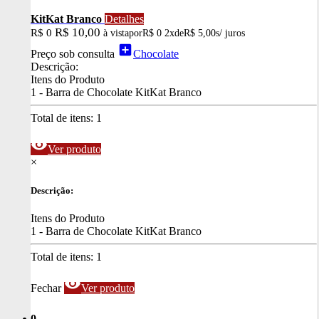
KitKat Branco
Detalhes
R$ 10,00
R$ 0
à vista
por
R$ 0
2x
de
R$ 5,00
s/ juros
add_box
Preço sob consulta
Chocolate
Descrição:
Itens do Produto
1 - Barra de Chocolate KitKat Branco
Total de itens:
1
visibility
Ver produto
×
Descrição:
Itens do Produto
1 - Barra de Chocolate KitKat Branco
Total de itens:
1
visibility
Fechar
Ver produto
0