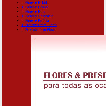
⚬
Flores e Bebida
⚬
Flores e Beleza
⚬
Flores e Bolo
⚬
Flores e Chocolate
⚬
Flores e Pelúcia
⚬
Presentes com Flores
⚬
Presentes sem Flores