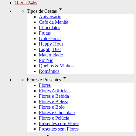
Oferta 24hs
arrow_drop_down
Tipos de Cestas
Aniversário
Café da Manhã
Chocolates
Frutas
Guloseimas
Happy Hour
Light | Diet
Maternidade
Pic Nic
Queijos & Vinhos
Romântica
arrow_drop_down
Flores e Presentes
Flores
Flores Artificiais
Flores e Bebida
Flores e Beleza
Flores e Bolo
Flores e Chocolate
Flores e Pelúcia
Presentes com Flores
Presentes sem Flores
arrow_drop_down