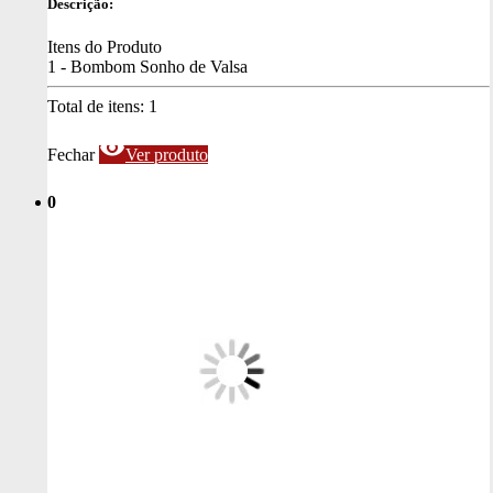
Descrição:
Itens do Produto
1 - Bombom Sonho de Valsa
Total de itens:
1
visibility
Fechar
Ver produto
0