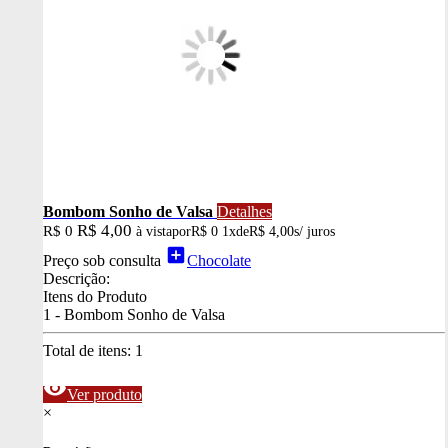
Bombom Sonho de Valsa
Detalhes
R$ 4,00
R$ 0
à vista
por
R$ 0
1x
de
R$ 4,00
s/ juros
add_box
Preço sob consulta
Chocolate
Descrição:
Itens do Produto
1 - Bombom Sonho de Valsa
Total de itens:
1
visibility
Ver produto
×