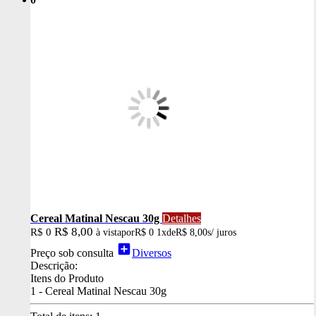
Cereal Matinal Nescau 30g
Detalhes
R$ 8,00
R$ 0
à vista
por
R$ 0
1x
de
R$ 8,00
s/ juros
add_box
Preço sob consulta
Diversos
Descrição:
Itens do Produto
1 - Cereal Matinal Nescau 30g