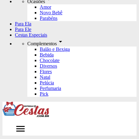
Ocasiões
Amor
Novo Bebê
Parabéns
Para Ela
Para Ele
Cestas Especiais
arrow_drop_down
Complementos
Balão e Bexiga
Bebida
Chocolate
Diversos
Flores
Natal
Pelúcia
Perfumaria
Pick
menu