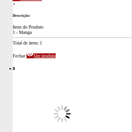
×
Descrição:
Itens do Produto
1 - Manga
Total de itens:
1
visibility
Fechar
Ver produto
0