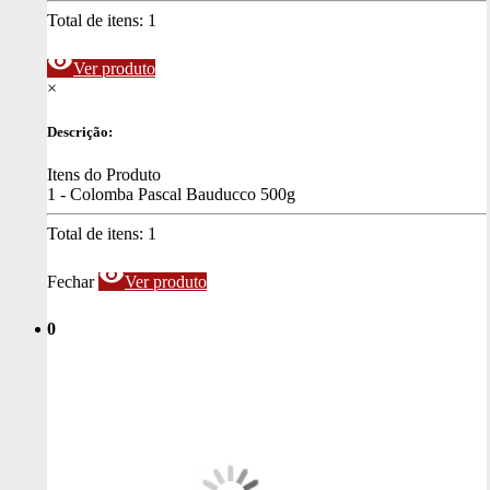
Total de itens:
1
visibility
Ver produto
×
Descrição:
Itens do Produto
1 - Colomba Pascal Bauducco 500g
Total de itens:
1
visibility
Fechar
Ver produto
0