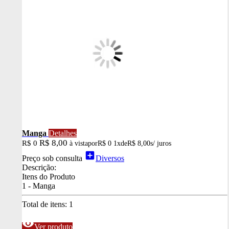
Manga
Detalhes
R$ 8,00
R$ 0
à vista
por
R$ 0
1x
de
R$ 8,00
s/ juros
add_box
Preço sob consulta
Diversos
Descrição:
Itens do Produto
1 - Manga
Total de itens:
1
visibility
Ver produto