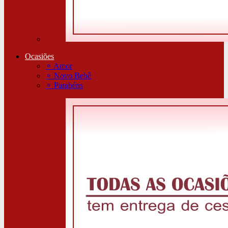
Ocasiões
⚬
Amor
⚬
Novo Bebê
⚬
Parabéns