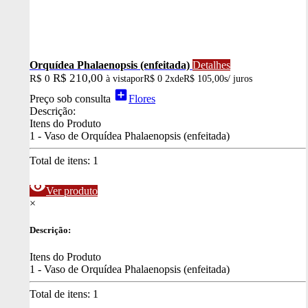
Orquídea Phalaenopsis (enfeitada)
Detalhes
R$ 210,00
R$ 0
à vista
por
R$ 0
2x
de
R$ 105,00
s/ juros
add_box
Preço sob consulta
Flores
Descrição:
Itens do Produto
1 - Vaso de Orquídea Phalaenopsis (enfeitada)
Total de itens:
1
visibility
Ver produto
×
Descrição:
Itens do Produto
1 - Vaso de Orquídea Phalaenopsis (enfeitada)
Total de itens:
1