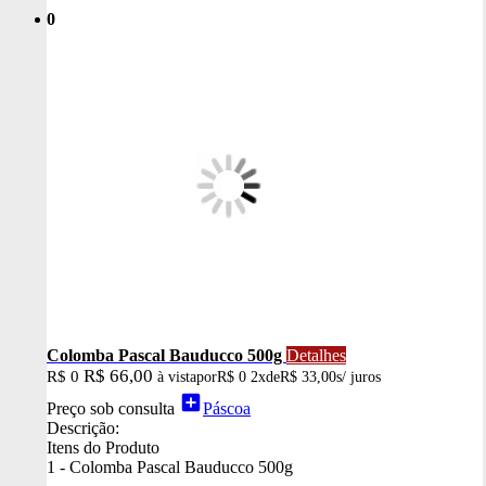
0
Colomba Pascal Bauducco 500g
Detalhes
R$ 66,00
R$ 0
à vista
por
R$ 0
2x
de
R$ 33,00
s/ juros
add_box
Preço sob consulta
Páscoa
Descrição:
Itens do Produto
1 - Colomba Pascal Bauducco 500g