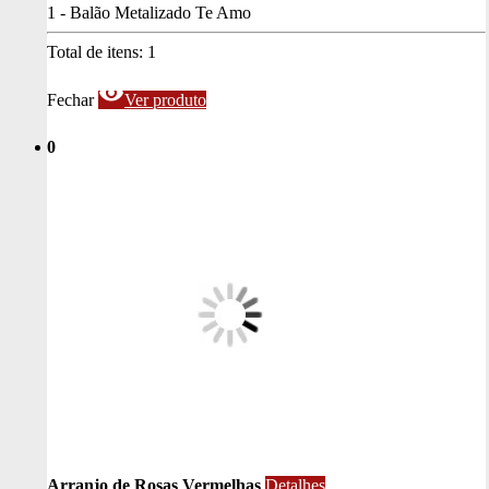
1 - Balão Metalizado Te Amo
Total de itens:
1
visibility
Fechar
Ver produto
0
Arranjo de Rosas Vermelhas
Detalhes