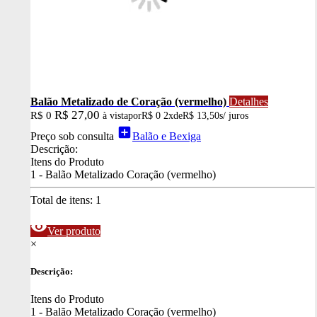
Balão Metalizado de Coração (vermelho)
Detalhes
R$ 27,00
R$ 0
à vista
por
R$ 0
2x
de
R$ 13,50
s/ juros
add_box
Preço sob consulta
Balão e Bexiga
Descrição:
Itens do Produto
1 - Balão Metalizado Coração (vermelho)
Total de itens:
1
visibility
Ver produto
×
Descrição:
Itens do Produto
1 - Balão Metalizado Coração (vermelho)