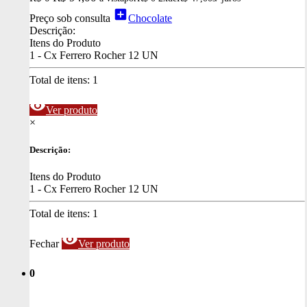
add_box
Preço sob consulta
Chocolate
Descrição:
Itens do Produto
1 - Cx Ferrero Rocher 12 UN
Total de itens:
1
visibility
Ver produto
×
Descrição:
Itens do Produto
1 - Cx Ferrero Rocher 12 UN
Total de itens:
1
visibility
Fechar
Ver produto
0