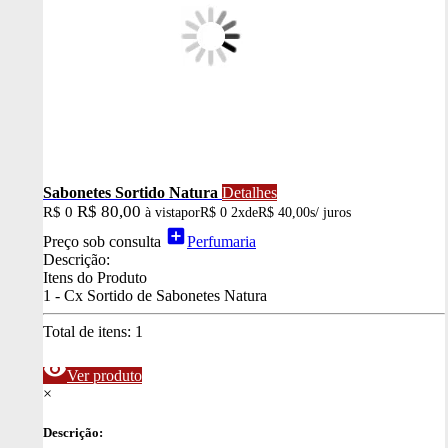
Sabonetes Sortido Natura
Detalhes
R$ 80,00
R$ 0
à vista
por
R$ 0
2x
de
R$ 40,00
s/ juros
add_box
Preço sob consulta
Perfumaria
Descrição:
Itens do Produto
1 - Cx Sortido de Sabonetes Natura
Total de itens:
1
visibility
Ver produto
×
Descrição: