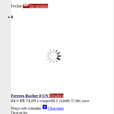
visibility
Fechar
Ver produto
0
Ferrero Rocher 8 UN
Detalhes
R$ 74,00
R$ 0
à vista
por
R$ 0
2x
de
R$ 37,00
s/ juros
add_box
Preço sob consulta
Chocolate
Descrição: