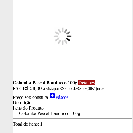
Colomba Pascal Bauducco 100g
Detalhes
R$ 58,00
R$ 0
à vista
por
R$ 0
2x
de
R$ 29,00
s/ juros
add_box
Preço sob consulta
Páscoa
Descrição:
Itens do Produto
1 - Colomba Pascal Bauducco 100g
Total de itens:
1