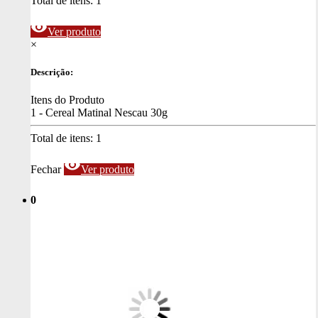
Total de itens:
1
visibility
Ver produto
×
Descrição:
Itens do Produto
1 - Cereal Matinal Nescau 30g
Total de itens:
1
visibility
Fechar
Ver produto
0