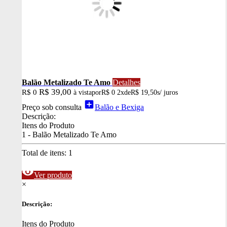
Balão Metalizado Te Amo
Detalhes
R$ 39,00
R$ 0
à vista
por
R$ 0
2x
de
R$ 19,50
s/ juros
add_box
Preço sob consulta
Balão e Bexiga
Descrição:
Itens do Produto
1 - Balão Metalizado Te Amo
Total de itens:
1
visibility
Ver produto
×
Descrição:
Itens do Produto