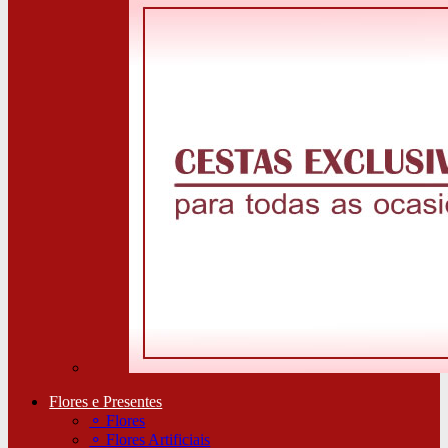
Flores e Presentes
⚬
Flores
⚬
Flores Artificiais