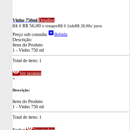
Vinho 750ml
Detalhes
R$ 56,00
R$ 0
à vista
por
R$ 0
2x
de
R$ 28,00
s/ juros
add_box
Preço sob consulta
Bebida
Descrição:
Itens do Produto
1 - Vinho 750 ml
Total de itens:
1
visibility
Ver produto
×
Descrição:
Itens do Produto
1 - Vinho 750 ml
Total de itens:
1
visibility
Fechar
Ver produto