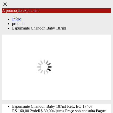
close
A promoção expira em:
Início
produto
Espumante Chandon Baby 187ml
Espumante Chandon Baby 187ml
Ref.: EC-17407
R$
160,00
2x
de
R$
80,00
s/ juros
Preço sob consulta
Pague