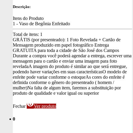
Descrição:
Itens do Produto
1 - Vaso de Begônia Enfeitado
Total de itens:
1
GRÁTIS (por presenteado): 1 Foto Revelada + Cartão de
Mensagem produzido em papel fotográfico
Entrega
GRATUITA para toda a cidade de São José dos Campos
Durante a compra você poderá agendar a entrega, escrever uma
mensagem para o cartão e enviar uma imagem para foto
revelada
A imagem do produto é similar ao que será entregue,
podendo haver variações em suas características
O modelo de
enfeite pode variar conforme o estoque
As cores do enfeite é
definida conforme o gênero do presenteado ( homem /
mulher)
Na falta de algum item, faremos a substituição por
produto de qualidade e valor igual ou superior
visibility
Fechar
Ver produto
0