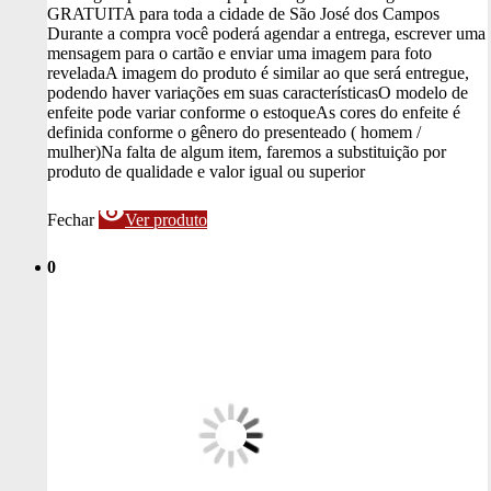
GRATUITA para toda a cidade de São José dos Campos
Durante a compra você poderá agendar a entrega, escrever uma
mensagem para o cartão e enviar uma imagem para foto
revelada
A imagem do produto é similar ao que será entregue,
podendo haver variações em suas características
O modelo de
enfeite pode variar conforme o estoque
As cores do enfeite é
definida conforme o gênero do presenteado ( homem /
mulher)
Na falta de algum item, faremos a substituição por
produto de qualidade e valor igual ou superior
visibility
Fechar
Ver produto
0