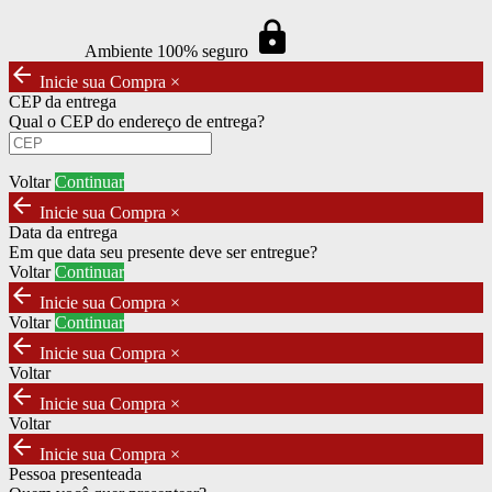
https
Ambiente 100% seguro
arrow_back
Inicie sua Compra
×
CEP da entrega
Qual o CEP do endereço de entrega?
Voltar
Continuar
arrow_back
Inicie sua Compra
×
Data da entrega
Em que data seu presente deve ser entregue?
Voltar
Continuar
arrow_back
Inicie sua Compra
×
Voltar
Continuar
arrow_back
Inicie sua Compra
×
Voltar
arrow_back
Inicie sua Compra
×
Voltar
arrow_back
Inicie sua Compra
×
Pessoa presenteada