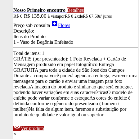
Nosso Primeiro encontro
Detalhes
R$ 135,00
R$ 0
à vista
por
R$ 0
2x
de
R$ 67,50
s/ juros
add_box
Preço sob consulta
Flores
Descrição:
Itens do Produto
1 - Vaso de Begônia Enfeitado
Total de itens:
1
GRÁTIS (por presenteado): 1 Foto Revelada + Cartão de
Mensagem produzido em papel fotográfico
Entrega
GRATUITA para toda a cidade de São José dos Campos
Durante a compra você poderá agendar a entrega, escrever uma
mensagem para o cartão e enviar uma imagem para foto
revelada
A imagem do produto é similar ao que será entregue,
podendo haver variações em suas características
O modelo de
enfeite pode variar conforme o estoque
As cores do enfeite é
definida conforme o gênero do presenteado ( homem /
mulher)
Na falta de algum item, faremos a substituição por
produto de qualidade e valor igual ou superior
visibility
Ver produto
×