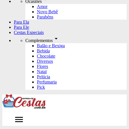
Ocasiões
Amor
Novo Bebê
Parabéns
Para Ela
Para Ele
Cestas Especiais
arrow_drop_down
Complementos
Balão e Bexiga
Bebida
Chocolate
Diversos
Flores
Natal
Pelúcia
Perfumaria
Pick
menu