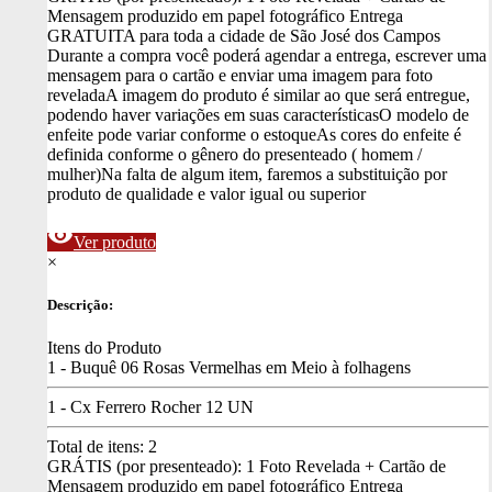
Mensagem produzido em papel fotográfico
Entrega
GRATUITA para toda a cidade de São José dos Campos
Durante a compra você poderá agendar a entrega, escrever uma
mensagem para o cartão e enviar uma imagem para foto
revelada
A imagem do produto é similar ao que será entregue,
podendo haver variações em suas características
O modelo de
enfeite pode variar conforme o estoque
As cores do enfeite é
definida conforme o gênero do presenteado ( homem /
mulher)
Na falta de algum item, faremos a substituição por
produto de qualidade e valor igual ou superior
visibility
Ver produto
×
Descrição:
Itens do Produto
1 - Buquê 06 Rosas Vermelhas em Meio à folhagens
1 - Cx Ferrero Rocher 12 UN
Total de itens:
2
GRÁTIS (por presenteado): 1 Foto Revelada + Cartão de
Mensagem produzido em papel fotográfico
Entrega