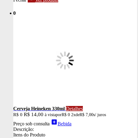
0
Cerveja Heineken 330ml
Detalhes
R$ 14,00
R$ 0
à vista
por
R$ 0
2x
de
R$ 7,00
s/ juros
add_box
Preço sob consulta
Bebida
Descrição:
Itens do Produto