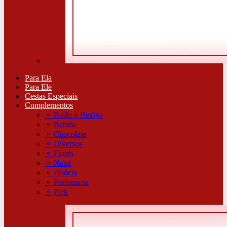
Para Ela
Para Ele
Cestas Especiais
Complementos
⚬
Balão e Bexiga
⚬
Bebida
⚬
Chocolate
⚬
Diversos
⚬
Flores
⚬
Natal
⚬
Pelúcia
⚬
Perfumaria
⚬
Pick