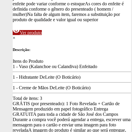
enfeite pode variar conforme o estoque
As cores do enfeite é
definida conforme o gênero do presenteado ( homem /
mulher)
Na falta de algum item, faremos a substituição por
produto de qualidade e valor igual ou superior
visibility
Ver produto
×
Descrição:
Itens do Produto
1 - Vaso (Kalanchoe ou Calandiva) Enfeitado
1 - Hidratante DeLeite (O Boticário)
1 - Creme de Mãos DeLeite (O Boticário)
Total de itens:
3
GRÁTIS (por presenteado): 1 Foto Revelada + Cartão de
Mensagem produzido em papel fotográfico
Entrega
GRATUITA para toda a cidade de São José dos Campos
Durante a compra você poderá agendar a entrega, escrever uma
mensagem para o cartão e enviar uma imagem para foto
revelada
A imagem do produto é similar ao que será entregue,