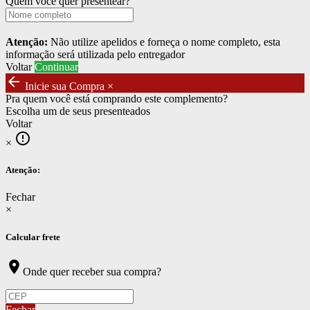
Quem você quer presentear?
Atenção:
Não utilize apelidos e forneça o nome completo, esta
informação será utilizada pelo entregador
Voltar
Continuar
arrow_back
Inicie sua Compra
×
Pra quem você está comprando este complemento?
Escolha um de seus presenteados
Voltar
error_outline
×
Atenção:
Fechar
×
Calcular frete
location_on
Onde quer receber sua compra?
Fechar