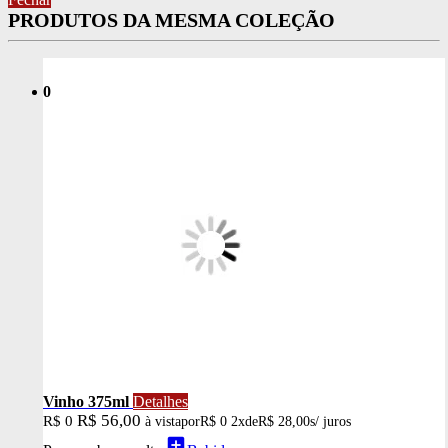
PRODUTOS DA MESMA COLEÇÃO
0
Vinho 375ml
Detalhes
R$ 56,00
R$ 0
à vista
por
R$ 0
2x
de
R$ 28,00
s/ juros
add_box