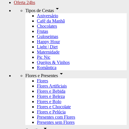
Oferta 24hs
arrow_drop_down
Tipos de Cestas
Aniversário
Café da Manhã
Chocolates
Frutas
Guloseimas
Happy Hour
Light | Diet
Maternidade
Pic Nic
Queijos & Vinhos
Romântica
arrow_drop_down
Flores e Presentes
Flores
Flores Artificiais
Flores e Bebida
Flores e Beleza
Flores e Bolo
Flores e Chocolate
Flores e Pelúcia
Presentes com Flores
Presentes sem Flores
arrow_drop_down