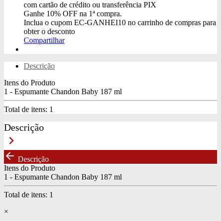
com cartão de crédito ou transferência PIX
Ganhe
10% OFF
na 1ª compra.
Inclua o cupom
EC-GANHEI10
no carrinho de compras para
obter o desconto
Compartilhar
Descrição
Itens do Produto
1 - Espumante Chandon Baby 187 ml
Total de itens:
1
Descrição
keyboard_arrow_right
arrow_back
Descrição
Itens do Produto
1 - Espumante Chandon Baby 187 ml
Total de itens:
1
×