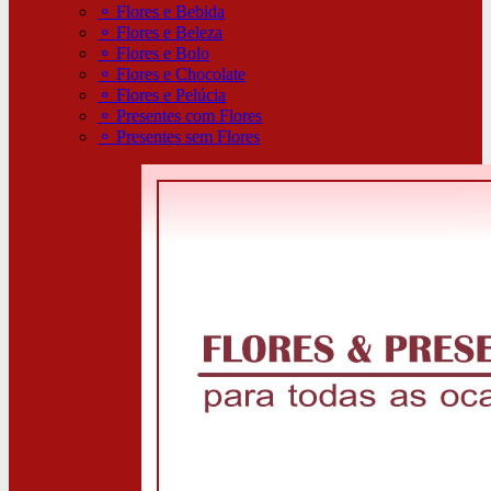
⚬
Flores e Bebida
⚬
Flores e Beleza
⚬
Flores e Bolo
⚬
Flores e Chocolate
⚬
Flores e Pelúcia
⚬
Presentes com Flores
⚬
Presentes sem Flores