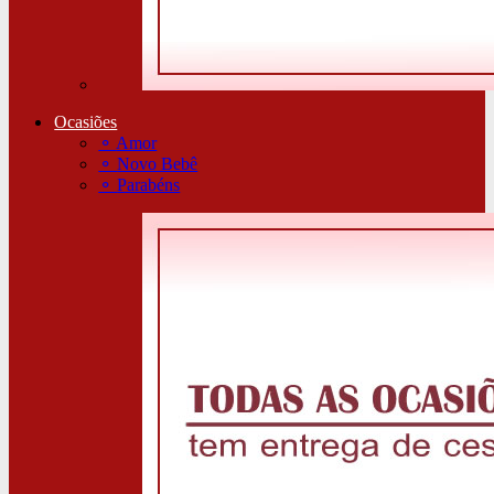
Ocasiões
⚬
Amor
⚬
Novo Bebê
⚬
Parabéns