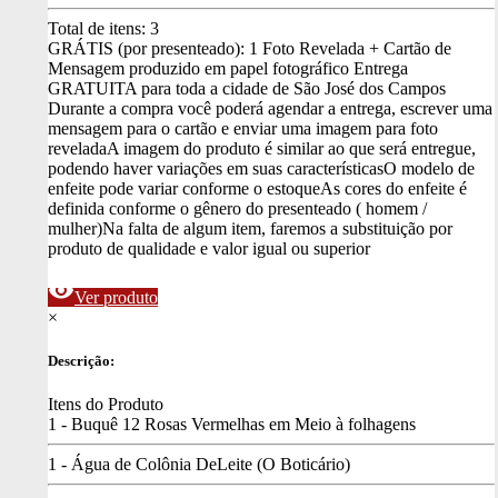
Total de itens:
3
GRÁTIS (por presenteado): 1 Foto Revelada + Cartão de
Mensagem produzido em papel fotográfico
Entrega
GRATUITA para toda a cidade de São José dos Campos
Durante a compra você poderá agendar a entrega, escrever uma
mensagem para o cartão e enviar uma imagem para foto
revelada
A imagem do produto é similar ao que será entregue,
podendo haver variações em suas características
O modelo de
enfeite pode variar conforme o estoque
As cores do enfeite é
definida conforme o gênero do presenteado ( homem /
mulher)
Na falta de algum item, faremos a substituição por
produto de qualidade e valor igual ou superior
visibility
Ver produto
×
Descrição:
Itens do Produto
1 - Buquê 12 Rosas Vermelhas em Meio à folhagens
1 - Água de Colônia DeLeite (O Boticário)