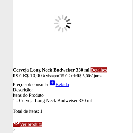
Cerveja Long Neck Budweiser 330 ml
Detalhes
R$ 10,00
R$ 0
à vista
por
R$ 0
2x
de
R$ 5,00
s/ juros
add_box
Preço sob consulta
Bebida
Descrição:
Itens do Produto
1 - Cerveja Long Neck Budweiser 330 ml
Total de itens:
1
visibility
Ver produto
×