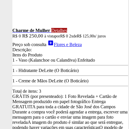
Charme de Mulher
Detalhes
R$ 250,00
R$ 0
à vista
por
R$ 0
2x
de
R$ 125,00
s/ juros
add_box
Preço sob consulta
Flores e Beleza
Descrição:
Itens do Produto
1 - Vaso (Kalanchoe ou Calandiva) Enfeitado
1 - Hidratante DeLeite (O Boticário)
1 - Creme de Mãos DeLeite (O Boticário)
Total de itens:
3
GRÁTIS (por presenteado): 1 Foto Revelada + Cartão de
Mensagem produzido em papel fotográfico
Entrega
GRATUITA para toda a cidade de São José dos Campos
Durante a compra você poderá agendar a entrega, escrever uma
mensagem para o cartão e enviar uma imagem para foto
revelada
A imagem do produto é similar ao que será entregue,
podendo haver variações em suas características
O modelo de