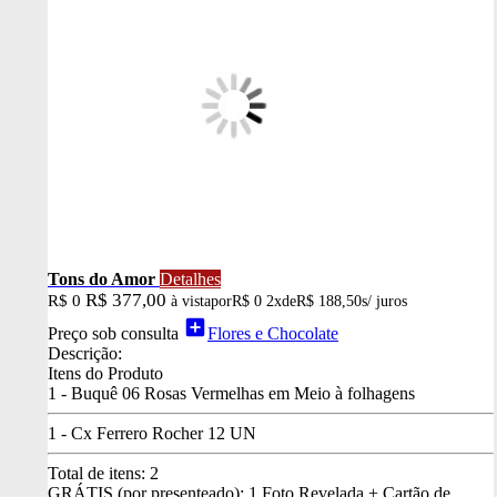
Tons do Amor
Detalhes
R$ 377,00
R$ 0
à vista
por
R$ 0
2x
de
R$ 188,50
s/ juros
add_box
Preço sob consulta
Flores e Chocolate
Descrição:
Itens do Produto
1 - Buquê 06 Rosas Vermelhas em Meio à folhagens
1 - Cx Ferrero Rocher 12 UN
Total de itens:
2
GRÁTIS (por presenteado): 1 Foto Revelada + Cartão de