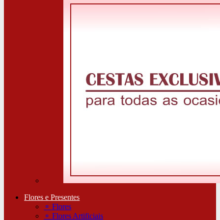
Flores e Presentes
⚬
Flores
⚬
Flores Artificiais