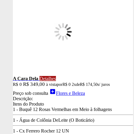
A Cara Dela
Detalhes
R$ 349,00
R$ 0
à vista
por
R$ 0
2x
de
R$ 174,50
s/ juros
add_box
Preço sob consulta
Flores e Beleza
Descrição:
Itens do Produto
1 - Buquê 12 Rosas Vermelhas em Meio à folhagens
1 - Água de Colônia DeLeite (O Boticário)
1 - Cx Ferrero Rocher 12 UN