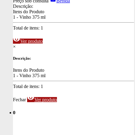
Preço sob consulta
Bebida
Descrição:
Itens do Produto
1 - Vinho 375 ml
Total de itens:
1
visibility
Ver produto
×
Descrição:
Itens do Produto
1 - Vinho 375 ml
Total de itens:
1
visibility
Fechar
Ver produto
0