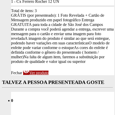
1 - Cx Ferrero Rocher 12 UN
Total de itens:
3
GRÁTIS (por presenteado): 1 Foto Revelada + Cartão de
Mensagem produzido em papel fotográfico
Entrega
GRATUITA para toda a cidade de São José dos Campos
Durante a compra você poderá agendar a entrega, escrever uma
mensagem para o cartão e enviar uma imagem para foto
revelada
A imagem do produto é similar ao que será entregue,
podendo haver variações em suas características
O modelo de
enfeite pode variar conforme o estoque
As cores do enfeite é
definida conforme o gênero do presenteado ( homem /
mulher)
Na falta de algum item, faremos a substituição por
produto de qualidade e valor igual ou superior
visibility
Fechar
Ver produto
TALVEZ A PESSOA PRESENTEADA GOSTE
0