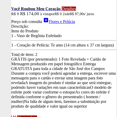
Você Roubou Meu Coração
Detalhes
R$ 174,00
R$ 0
à vista
por
R$ 0
2x
de
R$ 87,00
s/ juros
add_box
Preço sob consulta
Flores e Pelúcia
Descrição:
Itens do Produto
1 - Vaso de Begônia Enfeitado
1 - Coração de Pelúcia: Te amo (14 cm altura x 37 cm largura)
Total de itens:
2
GRÁTIS (por presenteado): 1 Foto Revelada + Cartão de
Mensagem produzido em papel fotográfico
Entrega
GRATUITA para toda a cidade de São José dos Campos
Durante a compra você poderá agendar a entrega, escrever uma
mensagem para o cartão e enviar uma imagem para foto
revelada
A imagem do produto é similar ao que será entregue,
podendo haver variações em suas características
O modelo de
enfeite pode variar conforme o estoque
As cores do enfeite é
definida conforme o gênero do presenteado ( homem /
mulher)
Na falta de algum item, faremos a substituição por
produto de qualidade e valor igual ou superior
visibility