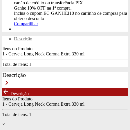
cartão de crédito ou transferência PIX
Ganhe
10% OFF
na 1ª compra.
Inclua o cupom
EC-GANHEI10
no carrinho de compras para
obter o desconto
Compartilhar
Descrição
Itens do Produto
1 - Cerveja Long Neck Corona Extra 330 ml
Total de itens:
1
Descrição
keyboard_arrow_right
arrow_back
Descrição
Itens do Produto
1 - Cerveja Long Neck Corona Extra 330 ml
Total de itens:
1
×