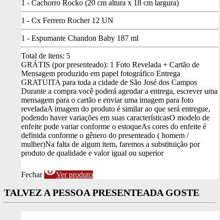
1 - Cachorro Rocko (20 cm altura x 18 cm largura)
1 - Cx Ferrero Rocher 12 UN
1 - Espumante Chandon Baby 187 ml
Total de itens:
5
GRÁTIS (por presenteado): 1 Foto Revelada + Cartão de
Mensagem produzido em papel fotográfico
Entrega
GRATUITA para toda a cidade de São José dos Campos
Durante a compra você poderá agendar a entrega, escrever uma
mensagem para o cartão e enviar uma imagem para foto
revelada
A imagem do produto é similar ao que será entregue,
podendo haver variações em suas características
O modelo de
enfeite pode variar conforme o estoque
As cores do enfeite é
definida conforme o gênero do presenteado ( homem /
mulher)
Na falta de algum item, faremos a substituição por
produto de qualidade e valor igual ou superior
visibility
Fechar
Ver produto
TALVEZ A PESSOA PRESENTEADA GOSTE