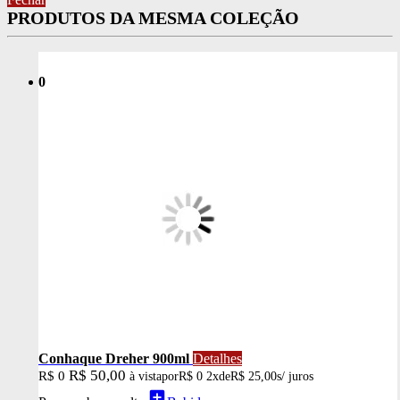
PRODUTOS DA MESMA COLEÇÃO
0
Conhaque Dreher 900ml
Detalhes
R$ 50,00
R$ 0
à vista
por
R$ 0
2x
de
R$ 25,00
s/ juros
add_box