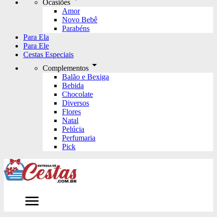
Ocasiões
Amor
Novo Bebê
Parabéns
Para Ela
Para Ele
Cestas Especiais
arrow_drop_down
Complementos
Balão e Bexiga
Bebida
Chocolate
Diversos
Flores
Natal
Pelúcia
Perfumaria
Pick
menu