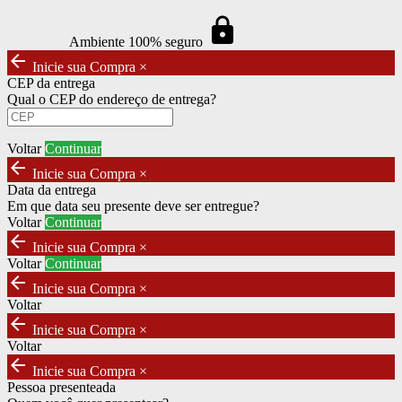
https
Ambiente 100% seguro
arrow_back
Inicie sua Compra
×
CEP da entrega
Qual o CEP do endereço de entrega?
Voltar
Continuar
arrow_back
Inicie sua Compra
×
Data da entrega
Em que data seu presente deve ser entregue?
Voltar
Continuar
arrow_back
Inicie sua Compra
×
Voltar
Continuar
arrow_back
Inicie sua Compra
×
Voltar
arrow_back
Inicie sua Compra
×
Voltar
arrow_back
Inicie sua Compra
×
Pessoa presenteada