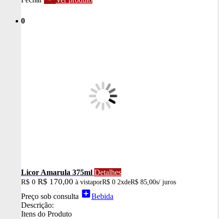
0
Licor Amarula 375ml
Detalhes
R$ 170,00
R$ 0
à vista
por
R$ 0
2x
de
R$ 85,00
s/ juros
add_box
Preço sob consulta
Bebida
Descrição:
Itens do Produto