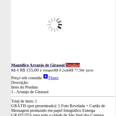
Magnífico Arranjo de Girassol
Detalhes
R$ 155,00
R$ 0
à vista
por
R$ 0
2x
de
R$ 77,50
s/ juros
add_box
Preço sob consulta
Flores
Descrição:
Itens do Produto
1 - Arranjo de Girassol
Total de itens:
1
GRÁTIS (por presenteado): 1 Foto Revelada + Cartão de
Mensagem produzido em papel fotográfico
Entrega
GRATUITA para toda a cidade de São José dos Campos