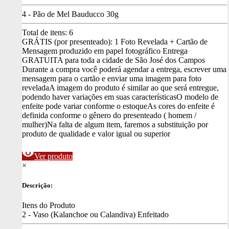
4 - Pão de Mel Bauducco 30g
Total de itens:
6
GRÁTIS (por presenteado): 1 Foto Revelada + Cartão de
Mensagem produzido em papel fotográfico
Entrega
GRATUITA para toda a cidade de São José dos Campos
Durante a compra você poderá agendar a entrega, escrever uma
mensagem para o cartão e enviar uma imagem para foto
revelada
A imagem do produto é similar ao que será entregue,
podendo haver variações em suas características
O modelo de
enfeite pode variar conforme o estoque
As cores do enfeite é
definida conforme o gênero do presenteado ( homem /
mulher)
Na falta de algum item, faremos a substituição por
produto de qualidade e valor igual ou superior
visibility
Ver produto
×
Descrição:
Itens do Produto
2 - Vaso (Kalanchoe ou Calandiva) Enfeitado