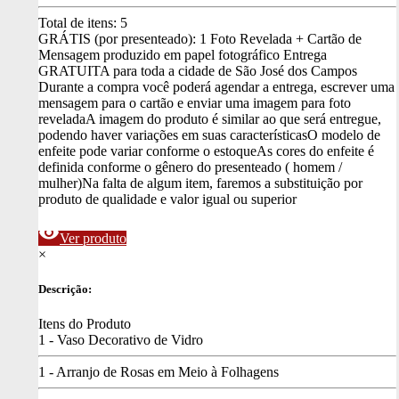
Total de itens:
5
GRÁTIS (por presenteado): 1 Foto Revelada + Cartão de
Mensagem produzido em papel fotográfico
Entrega
GRATUITA para toda a cidade de São José dos Campos
Durante a compra você poderá agendar a entrega, escrever uma
mensagem para o cartão e enviar uma imagem para foto
revelada
A imagem do produto é similar ao que será entregue,
podendo haver variações em suas características
O modelo de
enfeite pode variar conforme o estoque
As cores do enfeite é
definida conforme o gênero do presenteado ( homem /
mulher)
Na falta de algum item, faremos a substituição por
produto de qualidade e valor igual ou superior
visibility
Ver produto
×
Descrição:
Itens do Produto
1 - Vaso Decorativo de Vidro
1 - Arranjo de Rosas em Meio à Folhagens