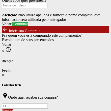
Quem você quer presentear?
Atenção:
Não utilize apelidos e forneça o nome completo, esta
informação será utilizada pelo entregador
Voltar
Continuar
arrow_back
Inicie sua Compra
×
Pra quem você está comprando este complemento?
Escolha um de seus presenteados
Voltar
error_outline
×
Atenção:
Fechar
×
Calcular frete
location_on
Onde quer receber sua compra?
Fechar