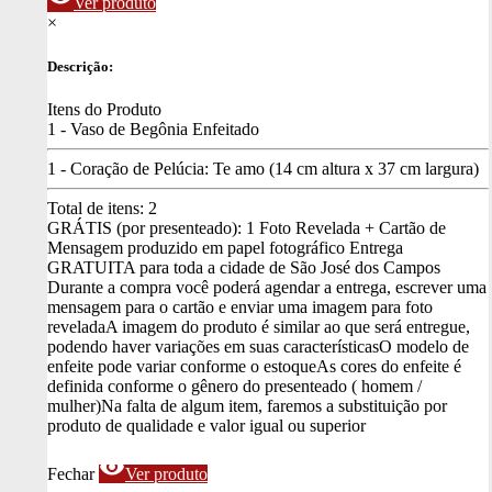
Ver produto
×
Descrição:
Itens do Produto
1 - Vaso de Begônia Enfeitado
1 - Coração de Pelúcia: Te amo (14 cm altura x 37 cm largura)
Total de itens:
2
GRÁTIS (por presenteado): 1 Foto Revelada + Cartão de
Mensagem produzido em papel fotográfico
Entrega
GRATUITA para toda a cidade de São José dos Campos
Durante a compra você poderá agendar a entrega, escrever uma
mensagem para o cartão e enviar uma imagem para foto
revelada
A imagem do produto é similar ao que será entregue,
podendo haver variações em suas características
O modelo de
enfeite pode variar conforme o estoque
As cores do enfeite é
definida conforme o gênero do presenteado ( homem /
mulher)
Na falta de algum item, faremos a substituição por
produto de qualidade e valor igual ou superior
visibility
Fechar
Ver produto