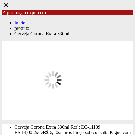
close
A promoção expira em:
Início
produto
Cerveja Corona Extra 330ml
Cerveja Corona Extra 330ml
Ref.: EC-11189
R$
13,00
2x
de
R$
6,50
s/ juros
Preço sob consulta
Pague com