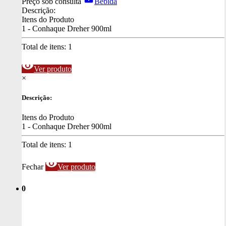
Preço sob consulta
Bebida
Descrição:
Itens do Produto
1 - Conhaque Dreher 900ml
Total de itens:
1
visibility
Ver produto
×
Descrição:
Itens do Produto
1 - Conhaque Dreher 900ml
Total de itens:
1
visibility
Fechar
Ver produto
0