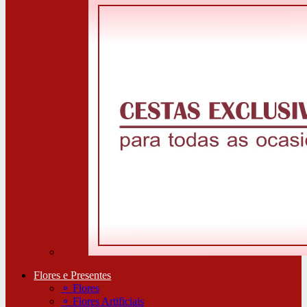
Flores e Presentes
⚬
Flores
⚬
Flores Artificiais