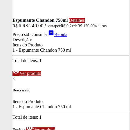
Espumante Chandon 750ml
Detalhes
R$ 240,00
R$ 0
à vista
por
R$ 0
2x
de
R$ 120,00
s/ juros
add_box
Preço sob consulta
Bebida
Descrição:
Itens do Produto
1 - Espumante Chandon 750 ml
Total de itens:
1
visibility
Ver produto
×
Descrição:
Itens do Produto
1 - Espumante Chandon 750 ml
Total de itens:
1
visibility
Fechar
Ver produto