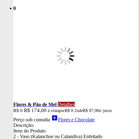
0
Flores & Pão de Mel
Detalhes
R$ 174,00
R$ 0
à vista
por
R$ 0
2x
de
R$ 87,00
s/ juros
add_box
Preço sob consulta
Flores e Chocolate
Descrição:
Itens do Produto
2 - Vaso (Kalanchoe ou Calandiva) Enfeitado