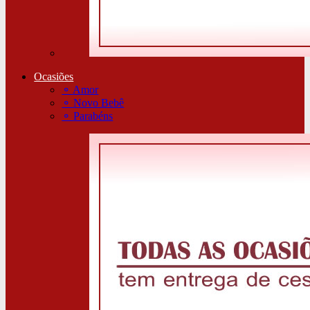
Ocasiões
⚬
Amor
⚬
Novo Bebê
⚬
Parabéns