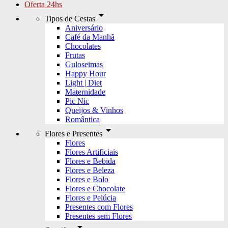
Oferta 24hs
arrow_drop_down
Tipos de Cestas
Aniversário
Café da Manhã
Chocolates
Frutas
Guloseimas
Happy Hour
Light | Diet
Maternidade
Pic Nic
Queijos & Vinhos
Romântica
arrow_drop_down
Flores e Presentes
Flores
Flores Artificiais
Flores e Bebida
Flores e Beleza
Flores e Bolo
Flores e Chocolate
Flores e Pelúcia
Presentes com Flores
Presentes sem Flores
arrow_drop_down