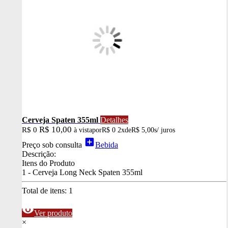
Cerveja Spaten 355ml
Detalhes
R$ 10,00
R$ 0
à vista
por
R$ 0
2x
de
R$ 5,00
s/ juros
add_box
Preço sob consulta
Bebida
Descrição:
Itens do Produto
1 - Cerveja Long Neck Spaten 355ml
Total de itens:
1
visibility
Ver produto
×