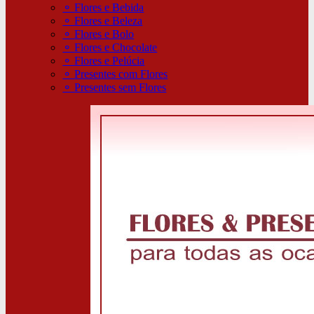
⚬
Flores e Bebida
⚬
Flores e Beleza
⚬
Flores e Bolo
⚬
Flores e Chocolate
⚬
Flores e Pelúcia
⚬
Presentes com Flores
⚬
Presentes sem Flores