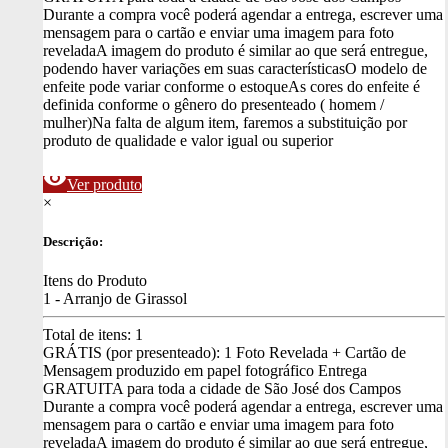
Durante a compra você poderá agendar a entrega, escrever uma
mensagem para o cartão e enviar uma imagem para foto
revelada
A imagem do produto é similar ao que será entregue,
podendo haver variações em suas características
O modelo de
enfeite pode variar conforme o estoque
As cores do enfeite é
definida conforme o gênero do presenteado ( homem /
mulher)
Na falta de algum item, faremos a substituição por
produto de qualidade e valor igual ou superior
visibility
Ver produto
×
Descrição:
Itens do Produto
1 - Arranjo de Girassol
Total de itens:
1
GRÁTIS (por presenteado): 1 Foto Revelada + Cartão de
Mensagem produzido em papel fotográfico
Entrega
GRATUITA para toda a cidade de São José dos Campos
Durante a compra você poderá agendar a entrega, escrever uma
mensagem para o cartão e enviar uma imagem para foto
revelada
A imagem do produto é similar ao que será entregue,