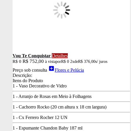
Vou Te Conquistar
Detalhes
R$ 752,00
R$ 0
à vista
por
R$ 0
2x
de
R$ 376,00
s/ juros
add_box
Preço sob consulta
Flores e Pelúcia
Descrição:
Itens do Produto
1 - Vaso Decorativo de Vidro
1 - Arranjo de Rosas em Meio à Folhagens
1 - Cachorro Rocko (20 cm altura x 18 cm largura)
1 - Cx Ferrero Rocher 12 UN
1 - Espumante Chandon Baby 187 ml