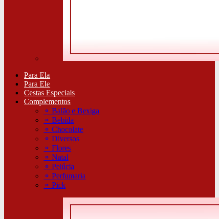
Para Ela
Para Ele
Cestas Especiais
Complementos
⚬
Balão e Bexiga
⚬
Bebida
⚬
Chocolate
⚬
Diversos
⚬
Flores
⚬
Natal
⚬
Pelúcia
⚬
Perfumaria
⚬
Pick