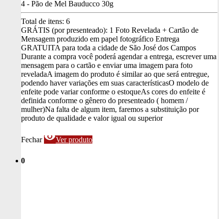
4 - Pão de Mel Bauducco 30g
Total de itens:
6
GRÁTIS (por presenteado): 1 Foto Revelada + Cartão de
Mensagem produzido em papel fotográfico
Entrega
GRATUITA para toda a cidade de São José dos Campos
Durante a compra você poderá agendar a entrega, escrever uma
mensagem para o cartão e enviar uma imagem para foto
revelada
A imagem do produto é similar ao que será entregue,
podendo haver variações em suas características
O modelo de
enfeite pode variar conforme o estoque
As cores do enfeite é
definida conforme o gênero do presenteado ( homem /
mulher)
Na falta de algum item, faremos a substituição por
produto de qualidade e valor igual ou superior
visibility
Fechar
Ver produto
0