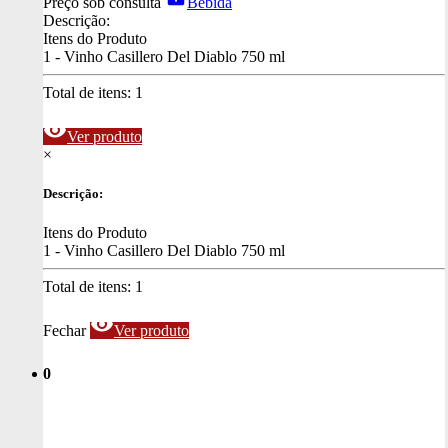
Preço sob consulta
Bebida
Descrição:
Itens do Produto
1 - Vinho Casillero Del Diablo 750 ml
Total de itens:
1
visibility
Ver produto
×
Descrição:
Itens do Produto
1 - Vinho Casillero Del Diablo 750 ml
Total de itens:
1
visibility
Fechar
Ver produto
0