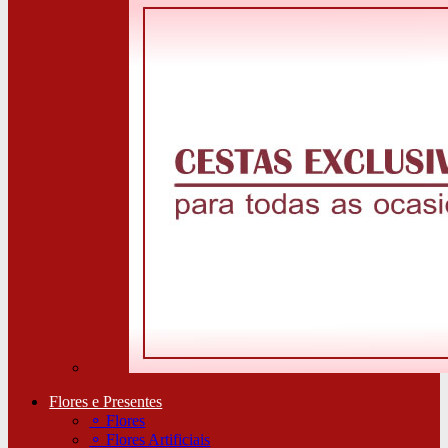
Flores e Presentes
⚬
Flores
⚬
Flores Artificiais