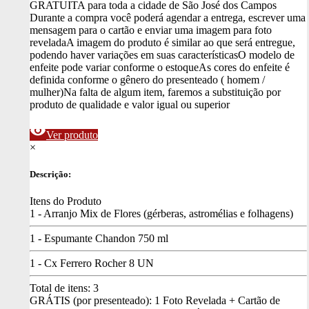
GRATUITA para toda a cidade de São José dos Campos
Durante a compra você poderá agendar a entrega, escrever uma
mensagem para o cartão e enviar uma imagem para foto
revelada
A imagem do produto é similar ao que será entregue,
podendo haver variações em suas características
O modelo de
enfeite pode variar conforme o estoque
As cores do enfeite é
definida conforme o gênero do presenteado ( homem /
mulher)
Na falta de algum item, faremos a substituição por
produto de qualidade e valor igual ou superior
visibility
Ver produto
×
Descrição:
Itens do Produto
1 - Arranjo Mix de Flores (gérberas, astromélias e folhagens)
1 - Espumante Chandon 750 ml
1 - Cx Ferrero Rocher 8 UN
Total de itens:
3
GRÁTIS (por presenteado): 1 Foto Revelada + Cartão de