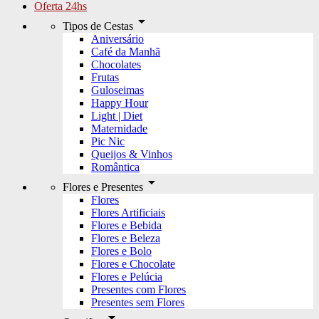
Oferta 24hs
arrow_drop_down
Tipos de Cestas
Aniversário
Café da Manhã
Chocolates
Frutas
Guloseimas
Happy Hour
Light | Diet
Maternidade
Pic Nic
Queijos & Vinhos
Romântica
arrow_drop_down
Flores e Presentes
Flores
Flores Artificiais
Flores e Bebida
Flores e Beleza
Flores e Bolo
Flores e Chocolate
Flores e Pelúcia
Presentes com Flores
Presentes sem Flores
arrow_drop_down