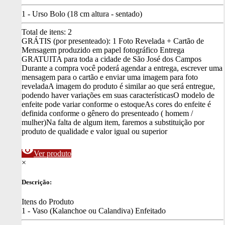
1 - Urso Bolo (18 cm altura - sentado)
Total de itens:
2
GRÁTIS (por presenteado): 1 Foto Revelada + Cartão de
Mensagem produzido em papel fotográfico
Entrega
GRATUITA para toda a cidade de São José dos Campos
Durante a compra você poderá agendar a entrega, escrever uma
mensagem para o cartão e enviar uma imagem para foto
revelada
A imagem do produto é similar ao que será entregue,
podendo haver variações em suas características
O modelo de
enfeite pode variar conforme o estoque
As cores do enfeite é
definida conforme o gênero do presenteado ( homem /
mulher)
Na falta de algum item, faremos a substituição por
produto de qualidade e valor igual ou superior
visibility
Ver produto
×
Descrição:
Itens do Produto
1 - Vaso (Kalanchoe ou Calandiva) Enfeitado