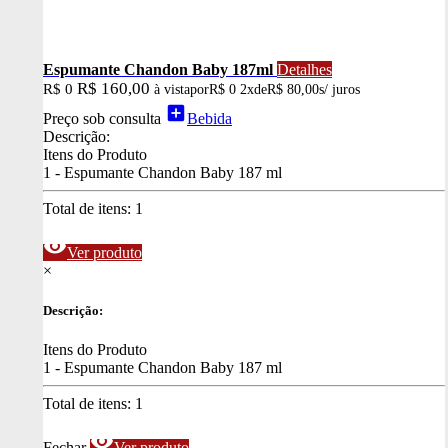
Espumante Chandon Baby 187ml
Detalhes
R$ 160,00
R$ 0
à vista
por
R$ 0
2x
de
R$ 80,00
s/ juros
add_box
Preço sob consulta
Bebida
Descrição:
Itens do Produto
1 - Espumante Chandon Baby 187 ml
Total de itens:
1
visibility
Ver produto
×
Descrição:
Itens do Produto
1 - Espumante Chandon Baby 187 ml
Total de itens:
1
visibility
Fechar
Ver produto