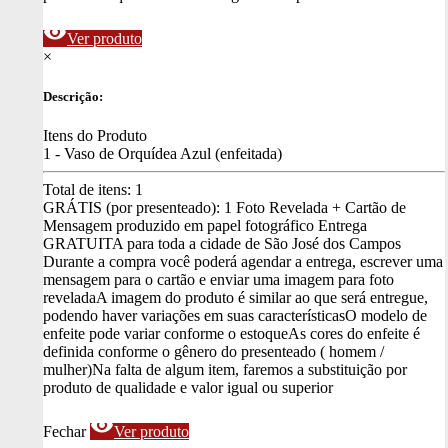
visibility
Ver produto
×
Descrição:
Itens do Produto
1 - Vaso de Orquídea Azul (enfeitada)
Total de itens:
1
GRÁTIS (por presenteado): 1 Foto Revelada + Cartão de
Mensagem produzido em papel fotográfico
Entrega
GRATUITA para toda a cidade de São José dos Campos
Durante a compra você poderá agendar a entrega, escrever uma
mensagem para o cartão e enviar uma imagem para foto
revelada
A imagem do produto é similar ao que será entregue,
podendo haver variações em suas características
O modelo de
enfeite pode variar conforme o estoque
As cores do enfeite é
definida conforme o gênero do presenteado ( homem /
mulher)
Na falta de algum item, faremos a substituição por
produto de qualidade e valor igual ou superior
visibility
Fechar
Ver produto