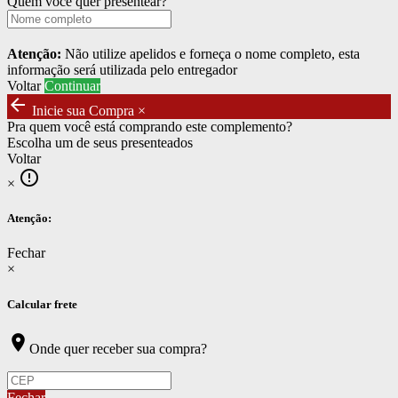
Quem você quer presentear?
Atenção:
Não utilize apelidos e forneça o nome completo, esta
informação será utilizada pelo entregador
Voltar
Continuar
arrow_back
Inicie sua Compra
×
Pra quem você está comprando este complemento?
Escolha um de seus presenteados
Voltar
error_outline
×
Atenção:
Fechar
×
Calcular frete
location_on
Onde quer receber sua compra?
Fechar