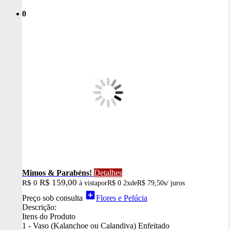
0
Mimos & Parabéns!
Detalhes
R$ 159,00
R$ 0
à vista
por
R$ 0
2x
de
R$ 79,50
s/ juros
add_box
Preço sob consulta
Flores e Pelúcia
Descrição:
Itens do Produto
1 - Vaso (Kalanchoe ou Calandiva) Enfeitado