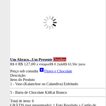
Um Abraço...Um Presente
Detalhes
R$ 127,00
R$ 0
à vista
por
R$ 0
2x
de
R$ 63,50
s/ juros
add_box
Preço sob consulta
Flores e Chocolate
Descrição:
Itens do Produto
1 - Vaso (Kalanchoe ou Calandiva) Enfeitado
5 - Barra de Chocolate KitKat Branco
Total de itens:
6
GRÁTIS (por presenteado): 1 Foto Revelada + Cartão de