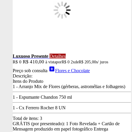
Luxuoso Presente
Detalhes
R$ 410,00
R$ 0
à vista
por
R$ 0
2x
de
R$ 205,00
s/ juros
add_box
Preço sob consulta
Flores e Chocolate
Descrição:
Itens do Produto
1 - Arranjo Mix de Flores (gérberas, astromélias e folhagens)
1 - Espumante Chandon 750 ml
1 - Cx Ferrero Rocher 8 UN
Total de itens:
3
GRÁTIS (por presenteado): 1 Foto Revelada + Cartão de
Mensagem produzido em papel fotográfico
Entrega