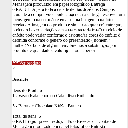
Mensagem produzido em papel fotográfico
Entrega
GRATUITA para toda a cidade de São José dos Campos
Durante a compra você poderá agendar a entrega, escrever uma
mensagem para o cartão e enviar uma imagem para foto
revelada
A imagem do produto é similar ao que será entregue,
podendo haver variações em suas características
O modelo de
enfeite pode variar conforme o estoque
As cores do enfeite é
definida conforme o gênero do presenteado ( homem /
mulher)
Na falta de algum item, faremos a substituição por
produto de qualidade e valor igual ou superior
visibility
Ver produto
×
Descrição:
Itens do Produto
1 - Vaso (Kalanchoe ou Calandiva) Enfeitado
5 - Barra de Chocolate KitKat Branco
Total de itens:
6
GRÁTIS (por presenteado): 1 Foto Revelada + Cartão de
Mensagem produzido em papel fotográfico
Entrega