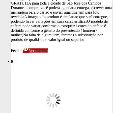
GRATUITA para toda a cidade de São José dos Campos
Durante a compra você poderá agendar a entrega, escrever uma
mensagem para o cartão e enviar uma imagem para foto
revelada
A imagem do produto é similar ao que será entregue,
podendo haver variações em suas características
O modelo de
enfeite pode variar conforme o estoque
As cores do enfeite é
definida conforme o gênero do presenteado ( homem /
mulher)
Na falta de algum item, faremos a substituição por
produto de qualidade e valor igual ou superior
visibility
Fechar
Ver produto
0