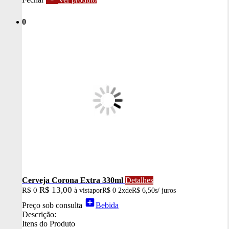
0
Cerveja Corona Extra 330ml
Detalhes
R$ 13,00
R$ 0
à vista
por
R$ 0
2x
de
R$ 6,50
s/ juros
add_box
Preço sob consulta
Bebida
Descrição:
Itens do Produto