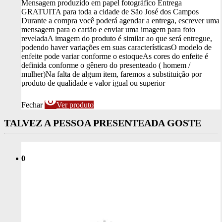
Mensagem produzido em papel fotográfico
Entrega
GRATUITA para toda a cidade de São José dos Campos
Durante a compra você poderá agendar a entrega, escrever uma
mensagem para o cartão e enviar uma imagem para foto
revelada
A imagem do produto é similar ao que será entregue,
podendo haver variações em suas características
O modelo de
enfeite pode variar conforme o estoque
As cores do enfeite é
definida conforme o gênero do presenteado ( homem /
mulher)
Na falta de algum item, faremos a substituição por
produto de qualidade e valor igual ou superior
visibility
Fechar
Ver produto
TALVEZ A PESSOA PRESENTEADA GOSTE
0