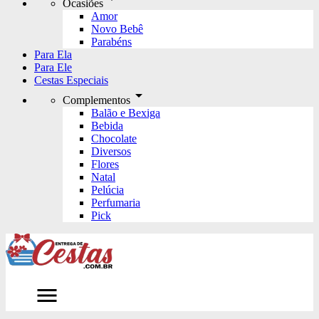
Ocasiões
Amor
Novo Bebê
Parabéns
Para Ela
Para Ele
Cestas Especiais
arrow_drop_down
Complementos
Balão e Bexiga
Bebida
Chocolate
Diversos
Flores
Natal
Pelúcia
Perfumaria
Pick
menu