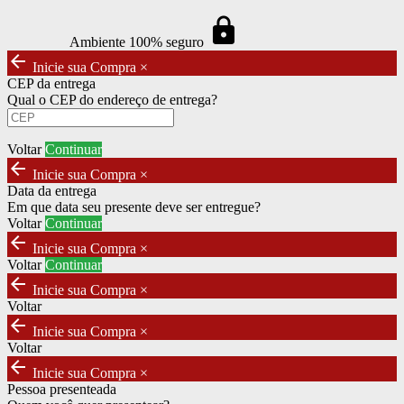
https
Ambiente 100% seguro
arrow_back
Inicie sua Compra
×
CEP da entrega
Qual o CEP do endereço de entrega?
Voltar
Continuar
arrow_back
Inicie sua Compra
×
Data da entrega
Em que data seu presente deve ser entregue?
Voltar
Continuar
arrow_back
Inicie sua Compra
×
Voltar
Continuar
arrow_back
Inicie sua Compra
×
Voltar
arrow_back
Inicie sua Compra
×
Voltar
arrow_back
Inicie sua Compra
×
Pessoa presenteada