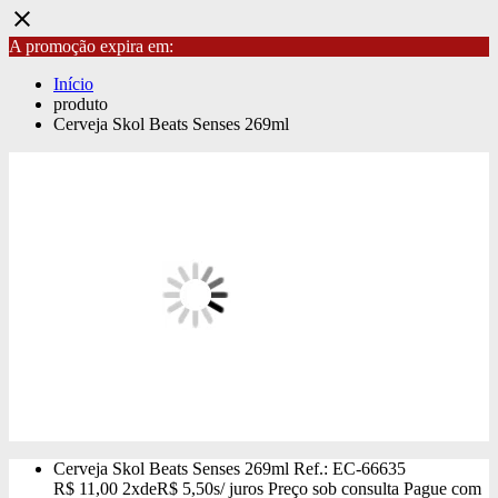
close
A promoção expira em:
Início
produto
Cerveja Skol Beats Senses 269ml
Cerveja Skol Beats Senses 269ml
Ref.: EC-66635
R$
11,00
2x
de
R$
5,50
s/ juros
Preço sob consulta
Pague com