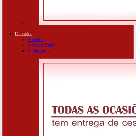
Ocasiões
⚬
Amor
⚬
Novo Bebê
⚬
Parabéns