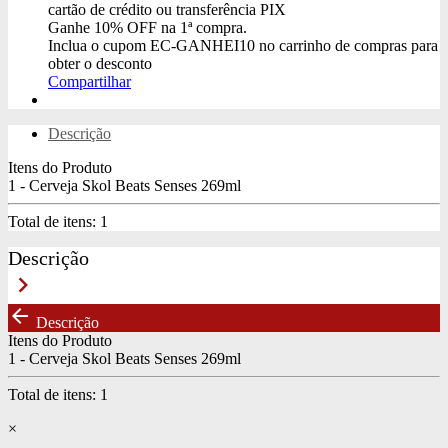
cartão de crédito ou transferência PIX
Ganhe
10% OFF
na 1ª compra.
Inclua o cupom
EC-GANHEI10
no carrinho de compras para
obter o desconto
Compartilhar
Descrição
Itens do Produto
1 - Cerveja Skol Beats Senses 269ml
Total de itens:
1
Descrição
keyboard_arrow_right
arrow_back
Descrição
Itens do Produto
1 - Cerveja Skol Beats Senses 269ml
Total de itens:
1
×