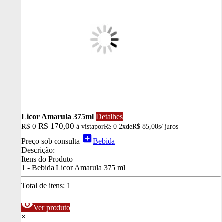
Licor Amarula 375ml
Detalhes
R$ 170,00
R$ 0
à vista
por
R$ 0
2x
de
R$ 85,00
s/ juros
add_box
Preço sob consulta
Bebida
Descrição:
Itens do Produto
1 - Bebida Licor Amarula 375 ml
Total de itens:
1
visibility
Ver produto
×