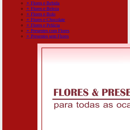
⚬
Flores e Bebida
⚬
Flores e Beleza
⚬
Flores e Bolo
⚬
Flores e Chocolate
⚬
Flores e Pelúcia
⚬
Presentes com Flores
⚬
Presentes sem Flores