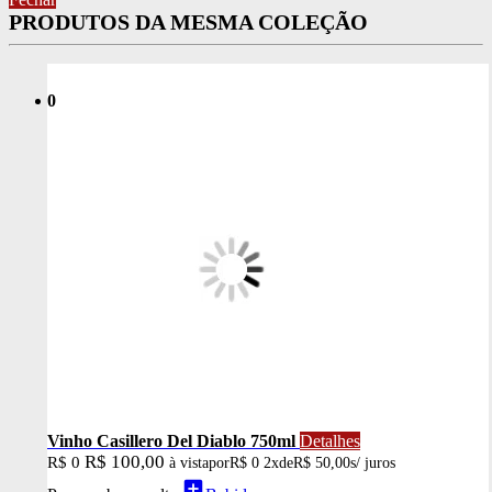
PRODUTOS DA MESMA COLEÇÃO
0
Vinho Casillero Del Diablo 750ml
Detalhes
R$ 100,00
R$ 0
à vista
por
R$ 0
2x
de
R$ 50,00
s/ juros
add_box