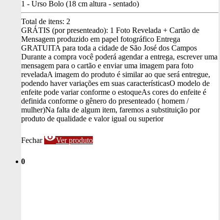
1 - Urso Bolo (18 cm altura - sentado)
Total de itens:
2
GRÁTIS (por presenteado): 1 Foto Revelada + Cartão de
Mensagem produzido em papel fotográfico
Entrega
GRATUITA para toda a cidade de São José dos Campos
Durante a compra você poderá agendar a entrega, escrever uma
mensagem para o cartão e enviar uma imagem para foto
revelada
A imagem do produto é similar ao que será entregue,
podendo haver variações em suas características
O modelo de
enfeite pode variar conforme o estoque
As cores do enfeite é
definida conforme o gênero do presenteado ( homem /
mulher)
Na falta de algum item, faremos a substituição por
produto de qualidade e valor igual ou superior
visibility
Fechar
Ver produto
0