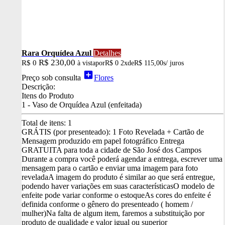
Rara Orquídea Azul
Detalhes
R$ 230,00
R$ 0
à vista
por
R$ 0
2x
de
R$ 115,00
s/ juros
add_box
Preço sob consulta
Flores
Descrição:
Itens do Produto
1 - Vaso de Orquídea Azul (enfeitada)
Total de itens:
1
GRÁTIS (por presenteado): 1 Foto Revelada + Cartão de
Mensagem produzido em papel fotográfico
Entrega
GRATUITA para toda a cidade de São José dos Campos
Durante a compra você poderá agendar a entrega, escrever uma
mensagem para o cartão e enviar uma imagem para foto
revelada
A imagem do produto é similar ao que será entregue,
podendo haver variações em suas características
O modelo de
enfeite pode variar conforme o estoque
As cores do enfeite é
definida conforme o gênero do presenteado ( homem /
mulher)
Na falta de algum item, faremos a substituição por
produto de qualidade e valor igual ou superior