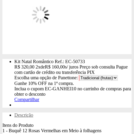
Kit Natal Romântico
Ref.: EC-50733
R$
320,00
2x
de
R$
160,00
s/ juros
Preço sob consulta
Pague
com cartão de crédito ou transferência PIX
Escolha uma opção de Panettone:
Ganhe
10% OFF
na 1ª compra.
Inclua o cupom
EC-GANHEI10
no carrinho de compras para
obter o desconto
Compartilhar
Descrição
Itens do Produto
1 - Buquê 12 Rosas Vermelhas em Meio à folhagens