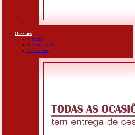
Ocasiões
⚬
Amor
⚬
Novo Bebê
⚬
Parabéns