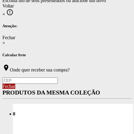
Escolha um de seus presenteados ou adicione um novo
Voltar
error_outline
×
Atenção:
Fechar
×
Calcular frete
location_on
Onde quer receber sua compra?
Fechar
PRODUTOS DA MESMA COLEÇÃO
0