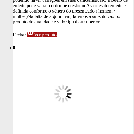
podendo haver variações em suas características
O modelo de
enfeite pode variar conforme o estoque
As cores do enfeite é
definida conforme o gênero do presenteado ( homem /
mulher)
Na falta de algum item, faremos a substituição por
produto de qualidade e valor igual ou superior
visibility
Fechar
Ver produto
0