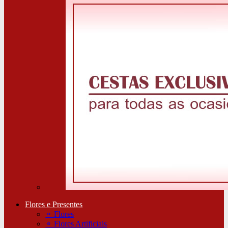
Flores e Presentes
⚬
Flores
⚬
Flores Artificiais