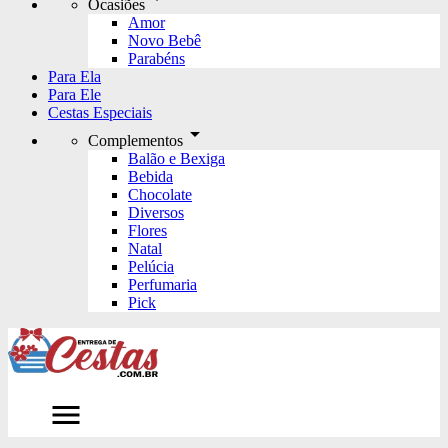
Ocasiões
Amor
Novo Bebê
Parabéns
Para Ela
Para Ele
Cestas Especiais
arrow_drop_down
Complementos
Balão e Bexiga
Bebida
Chocolate
Diversos
Flores
Natal
Pelúcia
Perfumaria
Pick
menu