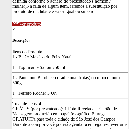
definida conforme o gênero do presenteado ( homem /
mulher)
Na falta de algum item, faremos a substituição por
produto de qualidade e valor igual ou superior
visibility
Ver produto
×
Descrição:
Itens do Produto
1 - Balão Metalizado Feliz Natal
1 - Espumante Salton 750 ml
1 - Panettone Bauducco (tradicional frutas) ou (chocottone)
500g
1 - Ferrero Rocher 3 UN
Total de itens:
4
GRÁTIS (por presenteado): 1 Foto Revelada + Cartão de
Mensagem produzido em papel fotográfico
Entrega
GRATUITA para toda a cidade de São José dos Campos
Durante a compra você poderá agendar a entrega, escrever uma