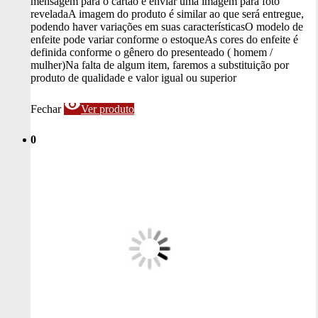
mensagem para o cartão e enviar uma imagem para foto
revelada
A imagem do produto é similar ao que será entregue,
podendo haver variações em suas características
O modelo de
enfeite pode variar conforme o estoque
As cores do enfeite é
definida conforme o gênero do presenteado ( homem /
mulher)
Na falta de algum item, faremos a substituição por
produto de qualidade e valor igual ou superior
visibility
Fechar
Ver produto
0