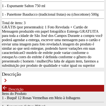
1 - Espumante Salton 750 ml
1 - Panettone Bauducco (tradicional frutas) ou (chocottone) 500g
Total de itens:
3
GRÁTIS (por presenteado): 1 Foto Revelada + Cartão de
Mensagem produzido em papel fotográfico
Entrega GRATUITA
para toda a cidade de São José dos Campos
Durante a compra você
poderá agendar a entrega, escrever uma mensagem para o cartão e
enviar uma imagem para foto revelada
A imagem do produto é
similar ao que será entregue, podendo haver variações em suas
características
O modelo de enfeite pode variar conforme o
estoque
As cores do enfeite é definida conforme o gênero do
presenteado ( homem / mulher)
Na falta de algum item, faremos a
substituição por produto de qualidade e valor igual ou superior
Descrição
keyboard_arrow_right
arrow_back
Descrição
Itens do Produto
1 - Buquê 12 Rosas Vermelhas em Meio à folhagens