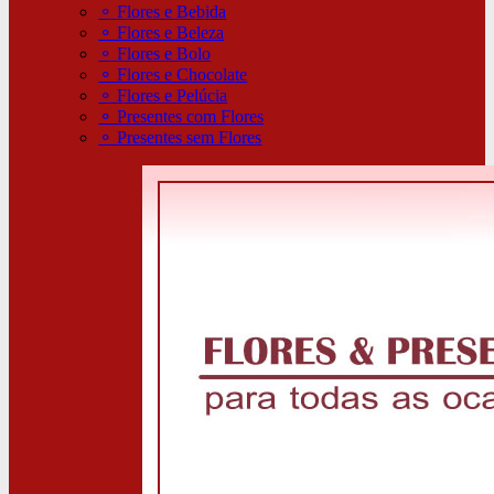
⚬
Flores e Bebida
⚬
Flores e Beleza
⚬
Flores e Bolo
⚬
Flores e Chocolate
⚬
Flores e Pelúcia
⚬
Presentes com Flores
⚬
Presentes sem Flores