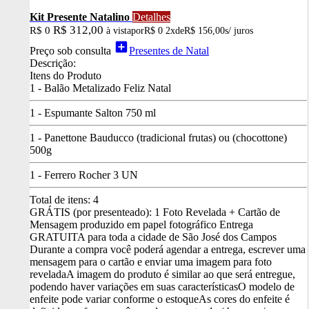
Kit Presente Natalino
Detalhes
R$ 312,00
R$ 0
à vista
por
R$ 0
2x
de
R$ 156,00
s/ juros
add_box
Preço sob consulta
Presentes de Natal
Descrição:
Itens do Produto
1 - Balão Metalizado Feliz Natal
1 - Espumante Salton 750 ml
1 - Panettone Bauducco (tradicional frutas) ou (chocottone)
500g
1 - Ferrero Rocher 3 UN
Total de itens:
4
GRÁTIS (por presenteado): 1 Foto Revelada + Cartão de
Mensagem produzido em papel fotográfico
Entrega
GRATUITA para toda a cidade de São José dos Campos
Durante a compra você poderá agendar a entrega, escrever uma
mensagem para o cartão e enviar uma imagem para foto
revelada
A imagem do produto é similar ao que será entregue,
podendo haver variações em suas características
O modelo de
enfeite pode variar conforme o estoque
As cores do enfeite é