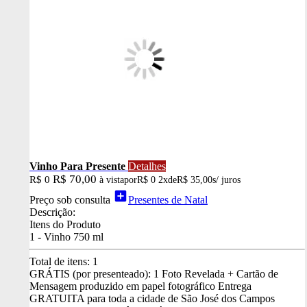
Vinho Para Presente
Detalhes
R$ 70,00
R$ 0
à vista
por
R$ 0
2x
de
R$ 35,00
s/ juros
add_box
Preço sob consulta
Presentes de Natal
Descrição:
Itens do Produto
1 - Vinho 750 ml
Total de itens:
1
GRÁTIS (por presenteado): 1 Foto Revelada + Cartão de
Mensagem produzido em papel fotográfico
Entrega
GRATUITA para toda a cidade de São José dos Campos