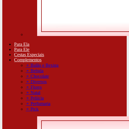
Para Ela
Para Ele
Cestas Especiais
Complementos
⚬
Balão e Bexiga
⚬
Bebida
⚬
Chocolate
⚬
Diversos
⚬
Flores
⚬
Natal
⚬
Pelúcia
⚬
Perfumaria
⚬
Pick