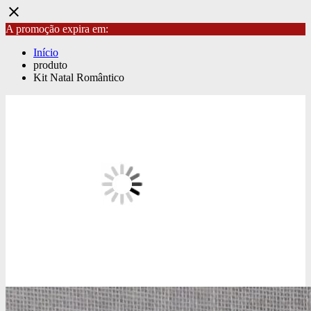
close
A promoção expira em:
Início
produto
Kit Natal Romântico