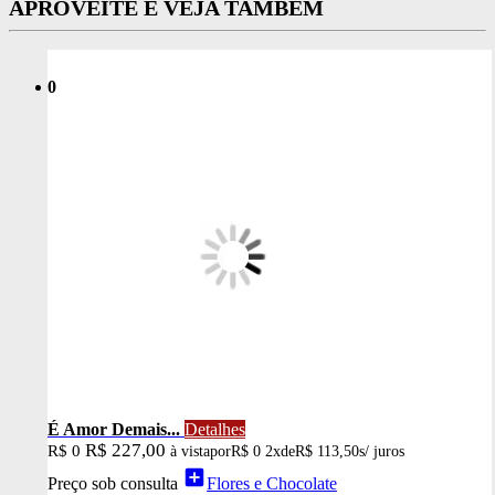
APROVEITE E VEJA TAMBÉM
0
É Amor Demais...
Detalhes
R$ 227,00
R$ 0
à vista
por
R$ 0
2x
de
R$ 113,50
s/ juros
add_box
Preço sob consulta
Flores e Chocolate