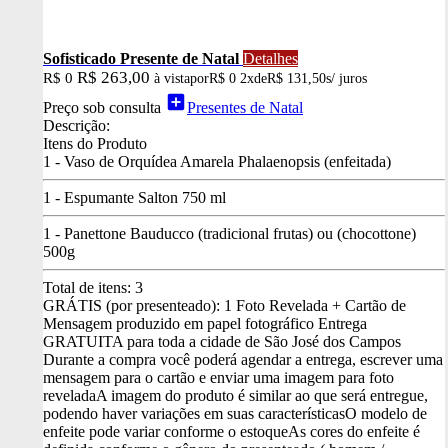
Sofisticado Presente de Natal
Detalhes
R$ 263,00
R$ 0
à vista
por
R$ 0
2x
de
R$ 131,50
s/ juros
add_box
Preço sob consulta
Presentes de Natal
Descrição:
Itens do Produto
1 - Vaso de Orquídea Amarela Phalaenopsis (enfeitada)
1 - Espumante Salton 750 ml
1 - Panettone Bauducco (tradicional frutas) ou (chocottone)
500g
Total de itens:
3
GRÁTIS (por presenteado): 1 Foto Revelada + Cartão de
Mensagem produzido em papel fotográfico
Entrega
GRATUITA para toda a cidade de São José dos Campos
Durante a compra você poderá agendar a entrega, escrever uma
mensagem para o cartão e enviar uma imagem para foto
revelada
A imagem do produto é similar ao que será entregue,
podendo haver variações em suas características
O modelo de
enfeite pode variar conforme o estoque
As cores do enfeite é