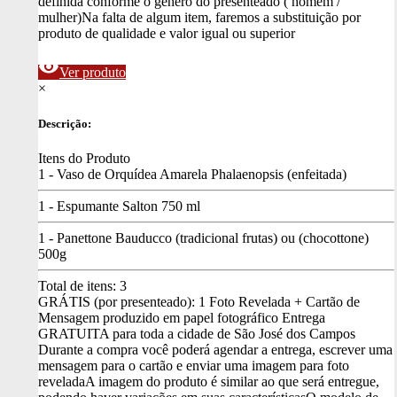
definida conforme o gênero do presenteado ( homem /
mulher)
Na falta de algum item, faremos a substituição por
produto de qualidade e valor igual ou superior
visibility
Ver produto
×
Descrição:
Itens do Produto
1 - Vaso de Orquídea Amarela Phalaenopsis (enfeitada)
1 - Espumante Salton 750 ml
1 - Panettone Bauducco (tradicional frutas) ou (chocottone)
500g
Total de itens:
3
GRÁTIS (por presenteado): 1 Foto Revelada + Cartão de
Mensagem produzido em papel fotográfico
Entrega
GRATUITA para toda a cidade de São José dos Campos
Durante a compra você poderá agendar a entrega, escrever uma
mensagem para o cartão e enviar uma imagem para foto
revelada
A imagem do produto é similar ao que será entregue,