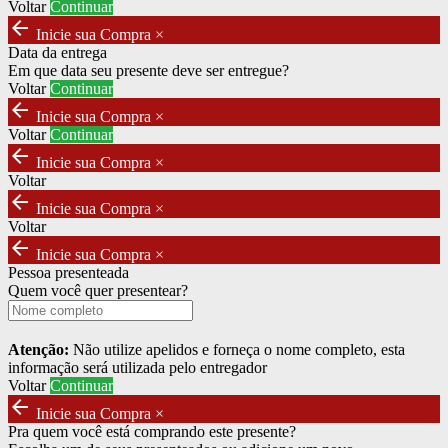
Voltar
Continuar
arrow_back
Inicie sua Compra
×
Data da entrega
Em que data seu presente deve ser entregue?
Voltar
Continuar
arrow_back
Inicie sua Compra
×
Voltar
Continuar
arrow_back
Inicie sua Compra
×
Voltar
arrow_back
Inicie sua Compra
×
Voltar
arrow_back
Inicie sua Compra
×
Pessoa presenteada
Quem você quer presentear?
Atenção:
Não utilize apelidos e forneça o nome completo, esta
informação será utilizada pelo entregador
Voltar
Continuar
arrow_back
Inicie sua Compra
×
Pra quem você está comprando este presente?