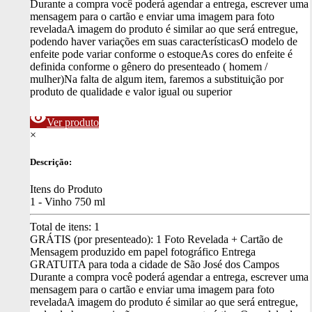
Durante a compra você poderá agendar a entrega, escrever uma
mensagem para o cartão e enviar uma imagem para foto
revelada
A imagem do produto é similar ao que será entregue,
podendo haver variações em suas características
O modelo de
enfeite pode variar conforme o estoque
As cores do enfeite é
definida conforme o gênero do presenteado ( homem /
mulher)
Na falta de algum item, faremos a substituição por
produto de qualidade e valor igual ou superior
visibility
Ver produto
×
Descrição:
Itens do Produto
1 - Vinho 750 ml
Total de itens:
1
GRÁTIS (por presenteado): 1 Foto Revelada + Cartão de
Mensagem produzido em papel fotográfico
Entrega
GRATUITA para toda a cidade de São José dos Campos
Durante a compra você poderá agendar a entrega, escrever uma
mensagem para o cartão e enviar uma imagem para foto
revelada
A imagem do produto é similar ao que será entregue,