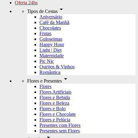
Oferta 24hs
arrow_drop_down
Tipos de Cestas
Aniversário
Café da Manhã
Chocolates
Frutas
Guloseimas
Happy Hour
Light | Diet
Maternidade
Pic Nic
Queijos & Vinhos
Romântica
arrow_drop_down
Flores e Presentes
Flores
Flores Artificiais
Flores e Bebida
Flores e Beleza
Flores e Bolo
Flores e Chocolate
Flores e Pelúcia
Presentes com Flores
Presentes sem Flores
arrow_drop_down