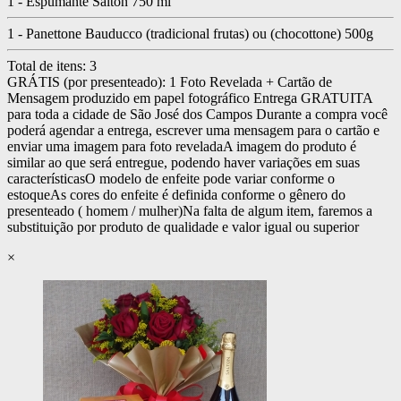
1 - Espumante Salton 750 ml
1 - Panettone Bauducco (tradicional frutas) ou (chocottone) 500g
Total de itens:
3
GRÁTIS (por presenteado): 1 Foto Revelada + Cartão de
Mensagem produzido em papel fotográfico
Entrega GRATUITA
para toda a cidade de São José dos Campos
Durante a compra você
poderá agendar a entrega, escrever uma mensagem para o cartão e
enviar uma imagem para foto revelada
A imagem do produto é
similar ao que será entregue, podendo haver variações em suas
características
O modelo de enfeite pode variar conforme o
estoque
As cores do enfeite é definida conforme o gênero do
presenteado ( homem / mulher)
Na falta de algum item, faremos a
substituição por produto de qualidade e valor igual ou superior
×