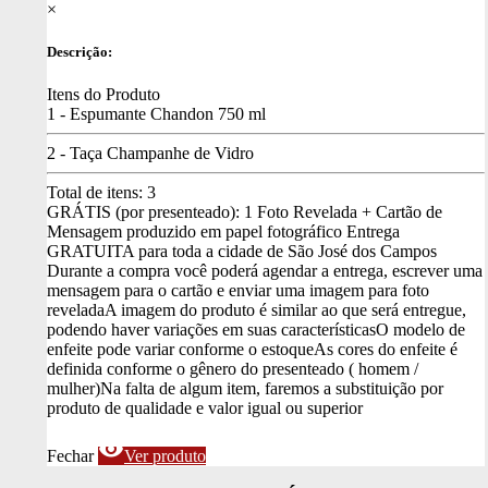
×
Descrição:
Itens do Produto
1 - Espumante Chandon 750 ml
2 - Taça Champanhe de Vidro
Total de itens:
3
GRÁTIS (por presenteado): 1 Foto Revelada + Cartão de
Mensagem produzido em papel fotográfico
Entrega
GRATUITA para toda a cidade de São José dos Campos
Durante a compra você poderá agendar a entrega, escrever uma
mensagem para o cartão e enviar uma imagem para foto
revelada
A imagem do produto é similar ao que será entregue,
podendo haver variações em suas características
O modelo de
enfeite pode variar conforme o estoque
As cores do enfeite é
definida conforme o gênero do presenteado ( homem /
mulher)
Na falta de algum item, faremos a substituição por
produto de qualidade e valor igual ou superior
visibility
Fechar
Ver produto