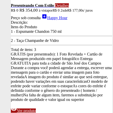
Presenteando Com Estilo
Detalhes
R$ 354,00
R$ 0
à vista
por
R$ 0
2x
de
R$ 177,00
s/ juros
add_box
Preço sob consulta
Happy Hour
Descrição:
Itens do Produto
1 - Espumante Chandon 750 ml
2 - Taça Champanhe de Vidro
Total de itens:
3
GRÁTIS (por presenteado): 1 Foto Revelada + Cartão de
Mensagem produzido em papel fotográfico
Entrega
GRATUITA para toda a cidade de São José dos Campos
Durante a compra você poderá agendar a entrega, escrever uma
mensagem para o cartão e enviar uma imagem para foto
revelada
A imagem do produto é similar ao que será entregue,
podendo haver variações em suas características
O modelo de
enfeite pode variar conforme o estoque
As cores do enfeite é
definida conforme o gênero do presenteado ( homem /
mulher)
Na falta de algum item, faremos a substituição por
produto de qualidade e valor igual ou superior
visibility
Ver produto