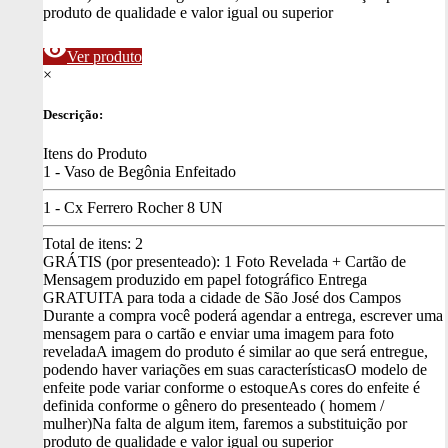
produto de qualidade e valor igual ou superior
visibility
Ver produto
×
Descrição:
Itens do Produto
1 - Vaso de Begônia Enfeitado
1 - Cx Ferrero Rocher 8 UN
Total de itens:
2
GRÁTIS (por presenteado): 1 Foto Revelada + Cartão de
Mensagem produzido em papel fotográfico
Entrega
GRATUITA para toda a cidade de São José dos Campos
Durante a compra você poderá agendar a entrega, escrever uma
mensagem para o cartão e enviar uma imagem para foto
revelada
A imagem do produto é similar ao que será entregue,
podendo haver variações em suas características
O modelo de
enfeite pode variar conforme o estoque
As cores do enfeite é
definida conforme o gênero do presenteado ( homem /
mulher)
Na falta de algum item, faremos a substituição por
produto de qualidade e valor igual ou superior