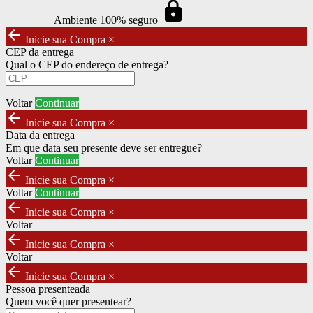
https
Ambiente 100% seguro
arrow_back
Inicie sua Compra
×
CEP da entrega
Qual o CEP do endereço de entrega?
Voltar
Continuar
arrow_back
Inicie sua Compra
×
Data da entrega
Em que data seu presente deve ser entregue?
Voltar
Continuar
arrow_back
Inicie sua Compra
×
Voltar
Continuar
arrow_back
Inicie sua Compra
×
Voltar
arrow_back
Inicie sua Compra
×
Voltar
arrow_back
Inicie sua Compra
×
Pessoa presenteada
Quem você quer presentear?