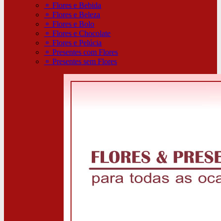
⚬
Flores e Bebida
⚬
Flores e Beleza
⚬
Flores e Bolo
⚬
Flores e Chocolate
⚬
Flores e Pelúcia
⚬
Presentes com Flores
⚬
Presentes sem Flores