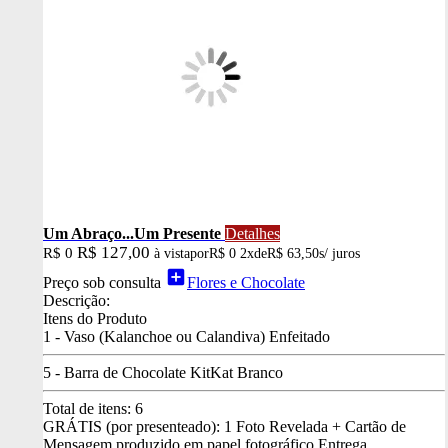
Um Abraço...Um Presente
Detalhes
R$ 127,00
R$ 0
à vista
por
R$ 0
2x
de
R$ 63,50
s/ juros
add_box
Preço sob consulta
Flores e Chocolate
Descrição:
Itens do Produto
1 - Vaso (Kalanchoe ou Calandiva) Enfeitado
5 - Barra de Chocolate KitKat Branco
Total de itens:
6
GRÁTIS (por presenteado): 1 Foto Revelada + Cartão de
Mensagem produzido em papel fotográfico
Entrega