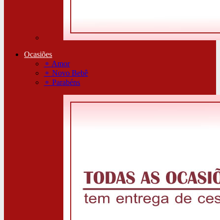
Ocasiões
⚬
Amor
⚬
Novo Bebê
⚬
Parabéns