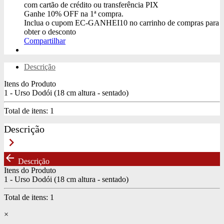
com cartão de crédito ou transferência PIX
Ganhe
10% OFF
na 1ª compra.
Inclua o cupom
EC-GANHEI10
no carrinho de compras para
obter o desconto
Compartilhar
Descrição
Itens do Produto
1 - Urso Dodói (18 cm altura - sentado)
Total de itens:
1
Descrição
keyboard_arrow_right
arrow_back
Descrição
Itens do Produto
1 - Urso Dodói (18 cm altura - sentado)
Total de itens:
1
×