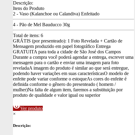
Descrição:
Itens do Produto
2 - Vaso (Kalanchoe ou Calandiva) Enfeitado
4 - Pão de Mel Bauducco 30g
Total de itens:
6
GRÁTIS (por presenteado): 1 Foto Revelada + Cartão de
Mensagem produzido em papel fotográfico
Entrega
GRATUITA para toda a cidade de São José dos Campos
Durante a compra você poderá agendar a entrega, escrever uma
mensagem para o cartão e enviar uma imagem para foto
revelada
A imagem do produto é similar ao que será entregue,
podendo haver variações em suas características
O modelo de
enfeite pode variar conforme o estoque
As cores do enfeite é
definida conforme o gênero do presenteado ( homem /
mulher)
Na falta de algum item, faremos a substituição por
produto de qualidade e valor igual ou superior
visibility
Ver produto
×
Descrição: