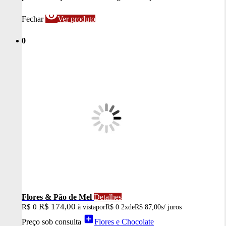
visibility
Fechar
Ver produto
0
Flores & Pão de Mel
Detalhes
R$ 174,00
R$ 0
à vista
por
R$ 0
2x
de
R$ 87,00
s/ juros
add_box
Preço sob consulta
Flores e Chocolate