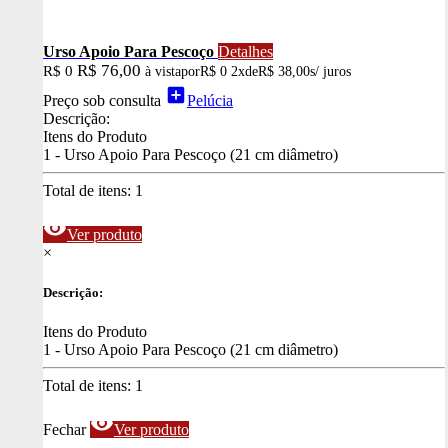
Urso Apoio Para Pescoço
Detalhes
R$ 76,00
R$ 0
à vista
por
R$ 0
2x
de
R$ 38,00
s/ juros
add_box
Preço sob consulta
Pelúcia
Descrição:
Itens do Produto
1 - Urso Apoio Para Pescoço (21 cm diâmetro)
Total de itens:
1
visibility
Ver produto
×
Descrição:
Itens do Produto
1 - Urso Apoio Para Pescoço (21 cm diâmetro)
Total de itens:
1
visibility
Fechar
Ver produto