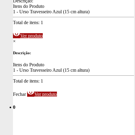
Descrição:
Itens do Produto
1 - Urso Travesseiro Azul (15 cm altura)
Total de itens:
1
visibility
Ver produto
×
Descrição:
Itens do Produto
1 - Urso Travesseiro Azul (15 cm altura)
Total de itens:
1
visibility
Fechar
Ver produto
0