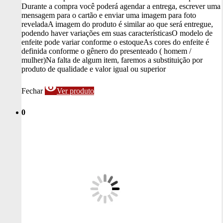
Durante a compra você poderá agendar a entrega, escrever uma
mensagem para o cartão e enviar uma imagem para foto
revelada
A imagem do produto é similar ao que será entregue,
podendo haver variações em suas características
O modelo de
enfeite pode variar conforme o estoque
As cores do enfeite é
definida conforme o gênero do presenteado ( homem /
mulher)
Na falta de algum item, faremos a substituição por
produto de qualidade e valor igual ou superior
visibility
Fechar
Ver produto
0