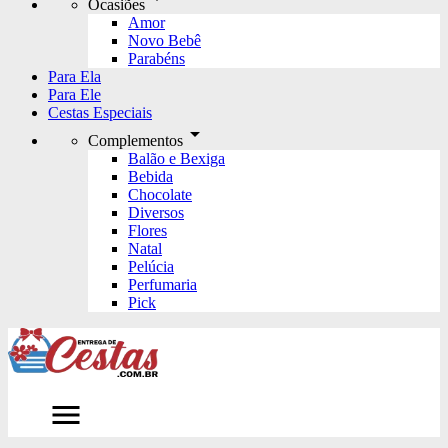
Ocasiões
Amor
Novo Bebê
Parabéns
Para Ela
Para Ele
Cestas Especiais
arrow_drop_down
Complementos
Balão e Bexiga
Bebida
Chocolate
Diversos
Flores
Natal
Pelúcia
Perfumaria
Pick
menu