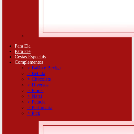
Para Ela
Para Ele
Cestas Especiais
Complementos
⚬
Balão e Bexiga
⚬
Bebida
⚬
Chocolate
⚬
Diversos
⚬
Flores
⚬
Natal
⚬
Pelúcia
⚬
Perfumaria
⚬
Pick