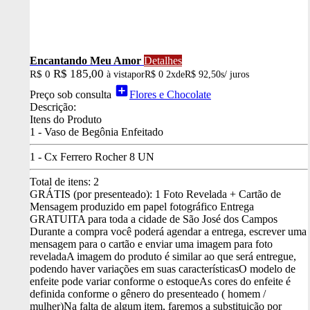
Encantando Meu Amor
Detalhes
R$ 185,00
R$ 0
à vista
por
R$ 0
2x
de
R$ 92,50
s/ juros
add_box
Preço sob consulta
Flores e Chocolate
Descrição:
Itens do Produto
1 - Vaso de Begônia Enfeitado
1 - Cx Ferrero Rocher 8 UN
Total de itens:
2
GRÁTIS (por presenteado): 1 Foto Revelada + Cartão de
Mensagem produzido em papel fotográfico
Entrega
GRATUITA para toda a cidade de São José dos Campos
Durante a compra você poderá agendar a entrega, escrever uma
mensagem para o cartão e enviar uma imagem para foto
revelada
A imagem do produto é similar ao que será entregue,
podendo haver variações em suas características
O modelo de
enfeite pode variar conforme o estoque
As cores do enfeite é
definida conforme o gênero do presenteado ( homem /
mulher)
Na falta de algum item, faremos a substituição por