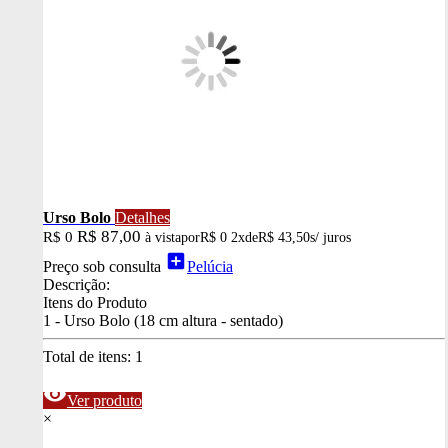
Urso Bolo
Detalhes
R$ 87,00
R$ 0
à vista
por
R$ 0
2x
de
R$ 43,50
s/ juros
add_box
Preço sob consulta
Pelúcia
Descrição:
Itens do Produto
1 - Urso Bolo (18 cm altura - sentado)
Total de itens:
1
visibility
Ver produto
×