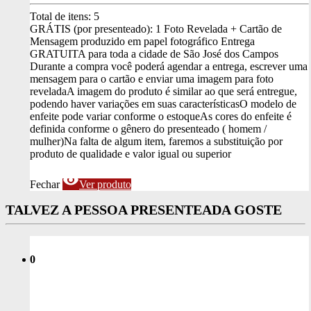
Total de itens:
5
GRÁTIS (por presenteado): 1 Foto Revelada + Cartão de
Mensagem produzido em papel fotográfico
Entrega
GRATUITA para toda a cidade de São José dos Campos
Durante a compra você poderá agendar a entrega, escrever uma
mensagem para o cartão e enviar uma imagem para foto
revelada
A imagem do produto é similar ao que será entregue,
podendo haver variações em suas características
O modelo de
enfeite pode variar conforme o estoque
As cores do enfeite é
definida conforme o gênero do presenteado ( homem /
mulher)
Na falta de algum item, faremos a substituição por
produto de qualidade e valor igual ou superior
visibility
Fechar
Ver produto
TALVEZ A PESSOA PRESENTEADA GOSTE
0