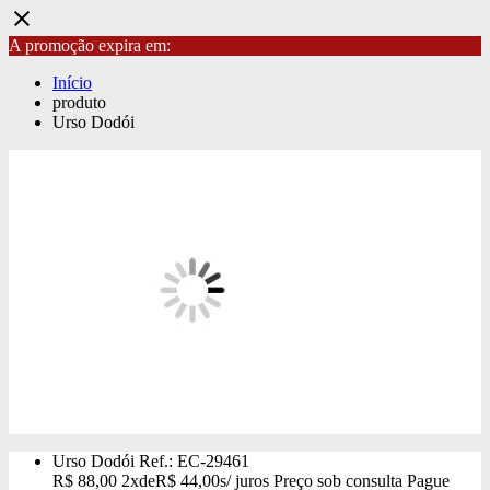
close
A promoção expira em:
Início
produto
Urso Dodói
Urso Dodói
Ref.: EC-29461
R$
88,00
2x
de
R$
44,00
s/ juros
Preço sob consulta
Pague