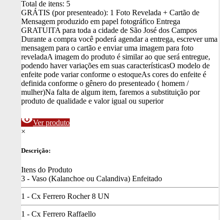
Total de itens:
5
GRÁTIS (por presenteado): 1 Foto Revelada + Cartão de
Mensagem produzido em papel fotográfico
Entrega
GRATUITA para toda a cidade de São José dos Campos
Durante a compra você poderá agendar a entrega, escrever uma
mensagem para o cartão e enviar uma imagem para foto
revelada
A imagem do produto é similar ao que será entregue,
podendo haver variações em suas características
O modelo de
enfeite pode variar conforme o estoque
As cores do enfeite é
definida conforme o gênero do presenteado ( homem /
mulher)
Na falta de algum item, faremos a substituição por
produto de qualidade e valor igual ou superior
visibility
Ver produto
×
Descrição:
Itens do Produto
3 - Vaso (Kalanchoe ou Calandiva) Enfeitado
1 - Cx Ferrero Rocher 8 UN
1 - Cx Ferrero Raffaello