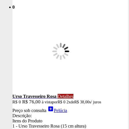
0
Urso Travesseiro Rosa
Detalhes
R$ 76,00
R$ 0
à vista
por
R$ 0
2x
de
R$ 38,00
s/ juros
add_box
Preço sob consulta
Pelúcia
Descrição:
Itens do Produto
1 - Urso Travesseiro Rosa (15 cm altura)