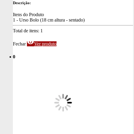
Descrição:
Itens do Produto
1 - Urso Bolo (18 cm altura - sentado)
Total de itens:
1
visibility
Fechar
Ver produto
0