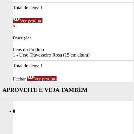
Total de itens:
1
visibility
Ver produto
×
Descrição:
Itens do Produto
1 - Urso Travesseiro Rosa (15 cm altura)
Total de itens:
1
visibility
Fechar
Ver produto
APROVEITE E VEJA TAMBÉM
0