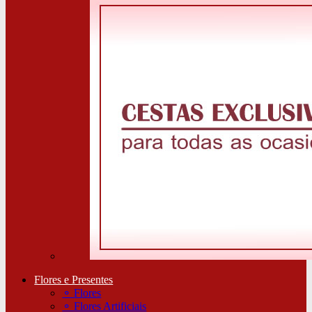
Flores e Presentes
⚬
Flores
⚬
Flores Artificiais