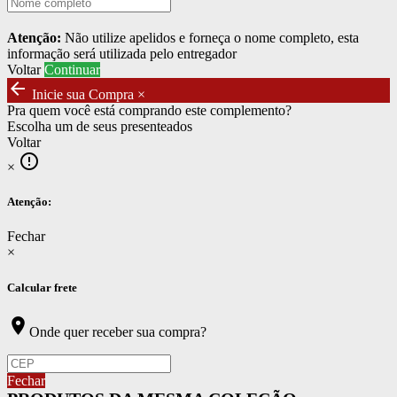
Atenção:
Não utilize apelidos e forneça o nome completo, esta
informação será utilizada pelo entregador
Voltar
Continuar
arrow_back
Inicie sua Compra
×
Pra quem você está comprando este complemento?
Escolha um de seus presenteados
Voltar
error_outline
×
Atenção:
Fechar
×
Calcular frete
location_on
Onde quer receber sua compra?
Fechar