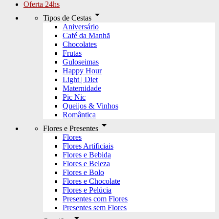
Oferta 24hs
arrow_drop_down
Tipos de Cestas
Aniversário
Café da Manhã
Chocolates
Frutas
Guloseimas
Happy Hour
Light | Diet
Maternidade
Pic Nic
Queijos & Vinhos
Romântica
arrow_drop_down
Flores e Presentes
Flores
Flores Artificiais
Flores e Bebida
Flores e Beleza
Flores e Bolo
Flores e Chocolate
Flores e Pelúcia
Presentes com Flores
Presentes sem Flores
arrow_drop_down