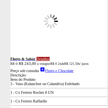
Flores & Sabor
Detalhes
R$ 243,00
R$ 0
à vista
por
R$ 0
2x
de
R$ 121,50
s/ juros
add_box
Preço sob consulta
Flores e Chocolate
Descrição:
Itens do Produto
3 - Vaso (Kalanchoe ou Calandiva) Enfeitado
1 - Cx Ferrero Rocher 8 UN
1 - Cx Ferrero Raffaello