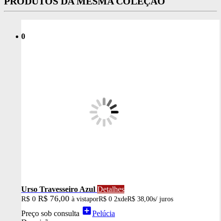
PRODUTOS DA MESMA COLEÇÃO
0
Urso Travesseiro Azul
Detalhes
R$ 76,00
R$ 0
à vista
por
R$ 0
2x
de
R$ 38,00
s/ juros
add_box
Preço sob consulta
Pelúcia