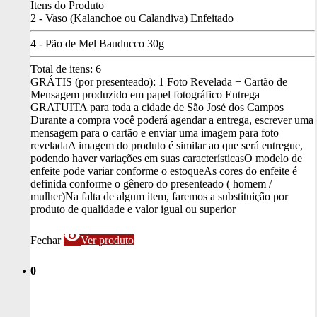
Itens do Produto
2 - Vaso (Kalanchoe ou Calandiva) Enfeitado
4 - Pão de Mel Bauducco 30g
Total de itens:
6
GRÁTIS (por presenteado): 1 Foto Revelada + Cartão de
Mensagem produzido em papel fotográfico
Entrega
GRATUITA para toda a cidade de São José dos Campos
Durante a compra você poderá agendar a entrega, escrever uma
mensagem para o cartão e enviar uma imagem para foto
revelada
A imagem do produto é similar ao que será entregue,
podendo haver variações em suas características
O modelo de
enfeite pode variar conforme o estoque
As cores do enfeite é
definida conforme o gênero do presenteado ( homem /
mulher)
Na falta de algum item, faremos a substituição por
produto de qualidade e valor igual ou superior
visibility
Fechar
Ver produto
0