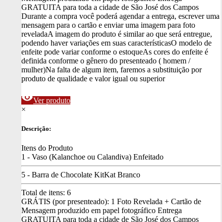
GRATUITA para toda a cidade de São José dos Campos
Durante a compra você poderá agendar a entrega, escrever uma
mensagem para o cartão e enviar uma imagem para foto
revelada
A imagem do produto é similar ao que será entregue,
podendo haver variações em suas características
O modelo de
enfeite pode variar conforme o estoque
As cores do enfeite é
definida conforme o gênero do presenteado ( homem /
mulher)
Na falta de algum item, faremos a substituição por
produto de qualidade e valor igual ou superior
visibility
Ver produto
×
Descrição:
Itens do Produto
1 - Vaso (Kalanchoe ou Calandiva) Enfeitado
5 - Barra de Chocolate KitKat Branco
Total de itens:
6
GRÁTIS (por presenteado): 1 Foto Revelada + Cartão de
Mensagem produzido em papel fotográfico
Entrega
GRATUITA para toda a cidade de São José dos Campos