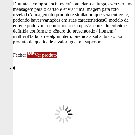
Durante a compra você poderá agendar a entrega, escrever uma
mensagem para o cartão e enviar uma imagem para foto
revelada
A imagem do produto é similar ao que será entregue,
podendo haver variações em suas características
O modelo de
enfeite pode variar conforme o estoque
As cores do enfeite é
definida conforme o gênero do presenteado ( homem /
mulher)
Na falta de algum item, faremos a substituição por
produto de qualidade e valor igual ou superior
visibility
Fechar
Ver produto
0