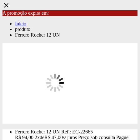
close
A promoção expira em:
Início
produto
Ferrero Rocher 12 UN
Ferrero Rocher 12 UN
Ref.: EC-22665
R$
94,00
2x
de
R$
47,00
s/ juros
Preço sob consulta
Pague