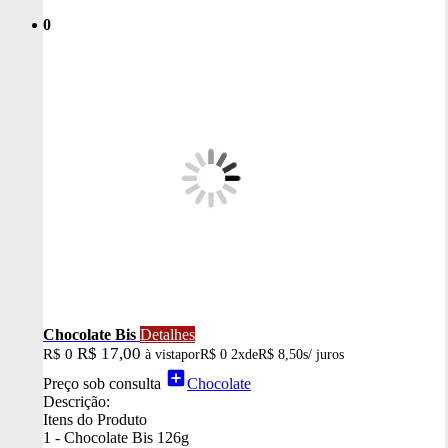
0
Chocolate Bis
Detalhes
R$ 17,00
R$ 0
à vista
por
R$ 0
2x
de
R$ 8,50
s/ juros
add_box
Preço sob consulta
Chocolate
Descrição:
Itens do Produto
1 - Chocolate Bis 126g