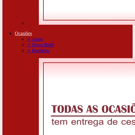
Ocasiões
⚬
Amor
⚬
Novo Bebê
⚬
Parabéns