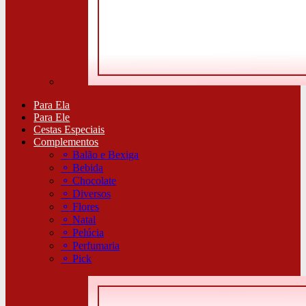
Para Ela
Para Ele
Cestas Especiais
Complementos
⚬
Balão e Bexiga
⚬
Bebida
⚬
Chocolate
⚬
Diversos
⚬
Flores
⚬
Natal
⚬
Pelúcia
⚬
Perfumaria
⚬
Pick