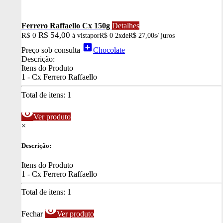
Ferrero Raffaello Cx 150g
Detalhes
R$ 54,00
R$ 0
à vista
por
R$ 0
2x
de
R$ 27,00
s/ juros
add_box
Preço sob consulta
Chocolate
Descrição:
Itens do Produto
1 - Cx Ferrero Raffaello
Total de itens:
1
visibility
Ver produto
×
Descrição:
Itens do Produto
1 - Cx Ferrero Raffaello
Total de itens:
1
visibility
Fechar
Ver produto