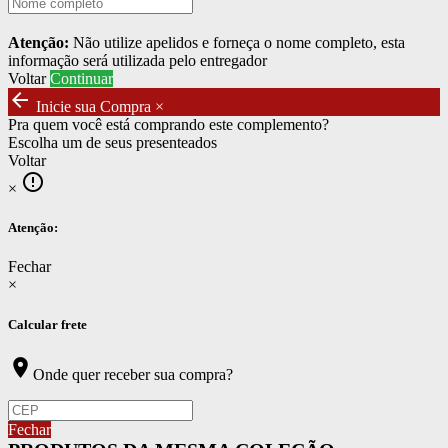
Atenção:
Não utilize apelidos e forneça o nome completo, esta
informação será utilizada pelo entregador
Voltar
Continuar
arrow_back
Inicie sua Compra
×
Pra quem você está comprando este complemento?
Escolha um de seus presenteados
Voltar
error_outline
×
Atenção:
Fechar
×
Calcular frete
location_on
Onde quer receber sua compra?
Fechar