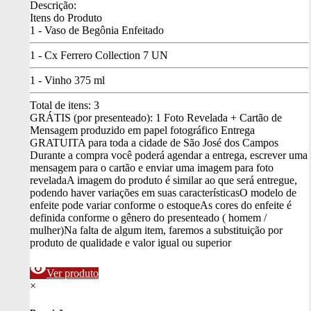
Descrição:
Itens do Produto
1 - Vaso de Begônia Enfeitado
1 - Cx Ferrero Collection 7 UN
1 - Vinho 375 ml
Total de itens:
3
GRÁTIS (por presenteado): 1 Foto Revelada + Cartão de
Mensagem produzido em papel fotográfico
Entrega
GRATUITA para toda a cidade de São José dos Campos
Durante a compra você poderá agendar a entrega, escrever uma
mensagem para o cartão e enviar uma imagem para foto
revelada
A imagem do produto é similar ao que será entregue,
podendo haver variações em suas características
O modelo de
enfeite pode variar conforme o estoque
As cores do enfeite é
definida conforme o gênero do presenteado ( homem /
mulher)
Na falta de algum item, faremos a substituição por
produto de qualidade e valor igual ou superior
visibility
Ver produto
×