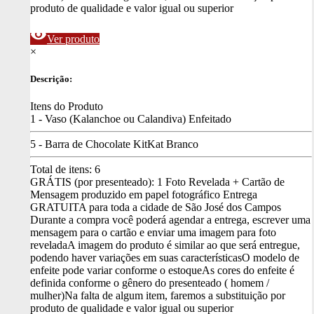
produto de qualidade e valor igual ou superior
visibility
Ver produto
×
Descrição:
Itens do Produto
1 - Vaso (Kalanchoe ou Calandiva) Enfeitado
5 - Barra de Chocolate KitKat Branco
Total de itens:
6
GRÁTIS (por presenteado): 1 Foto Revelada + Cartão de
Mensagem produzido em papel fotográfico
Entrega
GRATUITA para toda a cidade de São José dos Campos
Durante a compra você poderá agendar a entrega, escrever uma
mensagem para o cartão e enviar uma imagem para foto
revelada
A imagem do produto é similar ao que será entregue,
podendo haver variações em suas características
O modelo de
enfeite pode variar conforme o estoque
As cores do enfeite é
definida conforme o gênero do presenteado ( homem /
mulher)
Na falta de algum item, faremos a substituição por
produto de qualidade e valor igual ou superior