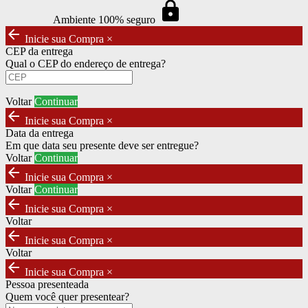
https
Ambiente 100% seguro
arrow_back
Inicie sua Compra
×
CEP da entrega
Qual o CEP do endereço de entrega?
Voltar
Continuar
arrow_back
Inicie sua Compra
×
Data da entrega
Em que data seu presente deve ser entregue?
Voltar
Continuar
arrow_back
Inicie sua Compra
×
Voltar
Continuar
arrow_back
Inicie sua Compra
×
Voltar
arrow_back
Inicie sua Compra
×
Voltar
arrow_back
Inicie sua Compra
×
Pessoa presenteada
Quem você quer presentear?