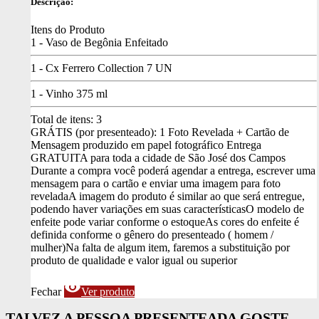
Descrição:
Itens do Produto
1 - Vaso de Begônia Enfeitado
1 - Cx Ferrero Collection 7 UN
1 - Vinho 375 ml
Total de itens:
3
GRÁTIS (por presenteado): 1 Foto Revelada + Cartão de
Mensagem produzido em papel fotográfico
Entrega
GRATUITA para toda a cidade de São José dos Campos
Durante a compra você poderá agendar a entrega, escrever uma
mensagem para o cartão e enviar uma imagem para foto
revelada
A imagem do produto é similar ao que será entregue,
podendo haver variações em suas características
O modelo de
enfeite pode variar conforme o estoque
As cores do enfeite é
definida conforme o gênero do presenteado ( homem /
mulher)
Na falta de algum item, faremos a substituição por
produto de qualidade e valor igual ou superior
visibility
Fechar
Ver produto
TALVEZ A PESSOA PRESENTEADA GOSTE