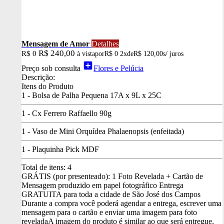
Mensagem de Amor
Detalhes
R$ 240,00
R$ 0
à vista
por
R$ 0
2x
de
R$ 120,00
s/ juros
add_box
Preço sob consulta
Flores e Pelúcia
Descrição:
Itens do Produto
1 - Bolsa de Palha Pequena 17A x 9L x 25C
1 - Cx Ferrero Raffaello 90g
1 - Vaso de Mini Orquídea Phalaenopsis (enfeitada)
1 - Plaquinha Pick MDF
Total de itens:
4
GRÁTIS (por presenteado): 1 Foto Revelada + Cartão de
Mensagem produzido em papel fotográfico
Entrega
GRATUITA para toda a cidade de São José dos Campos
Durante a compra você poderá agendar a entrega, escrever uma
mensagem para o cartão e enviar uma imagem para foto
revelada
A imagem do produto é similar ao que será entregue,