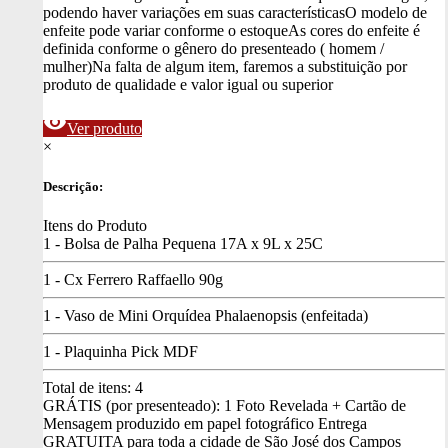
podendo haver variações em suas características
O modelo de
enfeite pode variar conforme o estoque
As cores do enfeite é
definida conforme o gênero do presenteado ( homem /
mulher)
Na falta de algum item, faremos a substituição por
produto de qualidade e valor igual ou superior
visibility
Ver produto
×
Descrição:
Itens do Produto
1 - Bolsa de Palha Pequena 17A x 9L x 25C
1 - Cx Ferrero Raffaello 90g
1 - Vaso de Mini Orquídea Phalaenopsis (enfeitada)
1 - Plaquinha Pick MDF
Total de itens:
4
GRÁTIS (por presenteado): 1 Foto Revelada + Cartão de
Mensagem produzido em papel fotográfico
Entrega
GRATUITA para toda a cidade de São José dos Campos