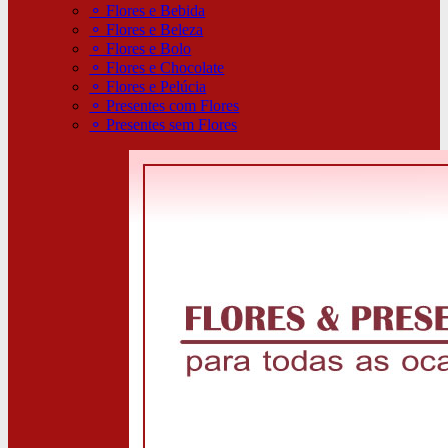
⚬
Flores e Bebida
⚬
Flores e Beleza
⚬
Flores e Bolo
⚬
Flores e Chocolate
⚬
Flores e Pelúcia
⚬
Presentes com Flores
⚬
Presentes sem Flores