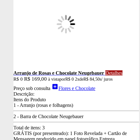
Arranjo de Rosas e Chocolate Neugebauer
Detalhes
R$ 169,00
R$ 0
à vista
por
R$ 0
2x
de
R$ 84,50
s/ juros
add_box
Preço sob consulta
Flores e Chocolate
Descrição:
Itens do Produto
1 - Arranjo (rosas e folhagens)
2 - Barra de Chocolate Neugebauer
Total de itens:
3
GRÁTIS (por presenteado): 1 Foto Revelada + Cartão de
Mensagem produzido em papel fotográfico
Entrega