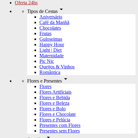
Oferta 24hs
arrow_drop_down
Tipos de Cestas
Aniversário
Café da Manhã
Chocolates
Frutas
Guloseimas
Happy Hour
Light | Diet
Maternidade
Pic Nic
Queijos & Vinhos
Romântica
arrow_drop_down
Flores e Presentes
Flores
Flores Artificiais
Flores e Bebida
Flores e Beleza
Flores e Bolo
Flores e Chocolate
Flores e Pelúcia
Presentes com Flores
Presentes sem Flores
arrow_drop_down