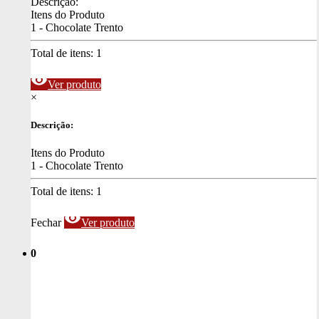
Descrição:
Itens do Produto
1 - Chocolate Trento
Total de itens:
1
visibility
Ver produto
×
Descrição:
Itens do Produto
1 - Chocolate Trento
Total de itens:
1
visibility
Fechar
Ver produto
0