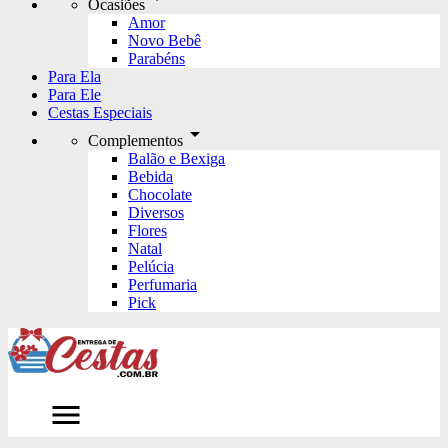
Ocasiões
Amor
Novo Bebê
Parabéns
Para Ela
Para Ele
Cestas Especiais
arrow_drop_down
Complementos
Balão e Bexiga
Bebida
Chocolate
Diversos
Flores
Natal
Pelúcia
Perfumaria
Pick
menu