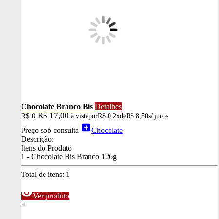
Chocolate Branco Bis
Detalhes
R$ 17,00
R$ 0
à vista
por
R$ 0
2x
de
R$ 8,50
s/ juros
add_box
Preço sob consulta
Chocolate
Descrição:
Itens do Produto
1 - Chocolate Bis Branco 126g
Total de itens:
1
visibility
Ver produto
×