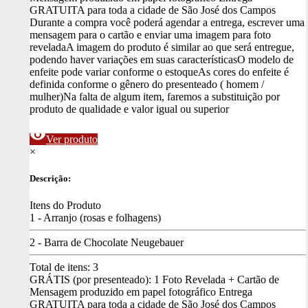
GRATUITA para toda a cidade de São José dos Campos
Durante a compra você poderá agendar a entrega, escrever uma
mensagem para o cartão e enviar uma imagem para foto
revelada
A imagem do produto é similar ao que será entregue,
podendo haver variações em suas características
O modelo de
enfeite pode variar conforme o estoque
As cores do enfeite é
definida conforme o gênero do presenteado ( homem /
mulher)
Na falta de algum item, faremos a substituição por
produto de qualidade e valor igual ou superior
visibility
Ver produto
×
Descrição:
Itens do Produto
1 - Arranjo (rosas e folhagens)
2 - Barra de Chocolate Neugebauer
Total de itens:
3
GRÁTIS (por presenteado): 1 Foto Revelada + Cartão de
Mensagem produzido em papel fotográfico
Entrega
GRATUITA para toda a cidade de São José dos Campos