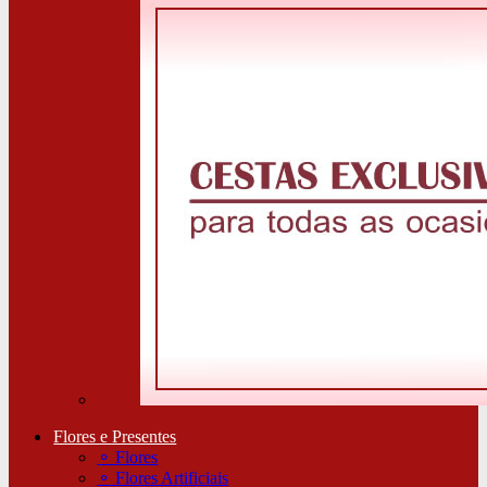
Flores e Presentes
⚬
Flores
⚬
Flores Artificiais