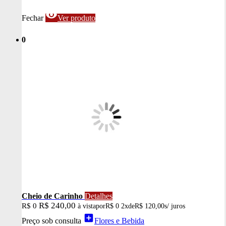
visibility
Fechar
Ver produto
0
Cheio de Carinho
Detalhes
R$ 240,00
R$ 0
à vista
por
R$ 0
2x
de
R$ 120,00
s/ juros
add_box
Preço sob consulta
Flores e Bebida