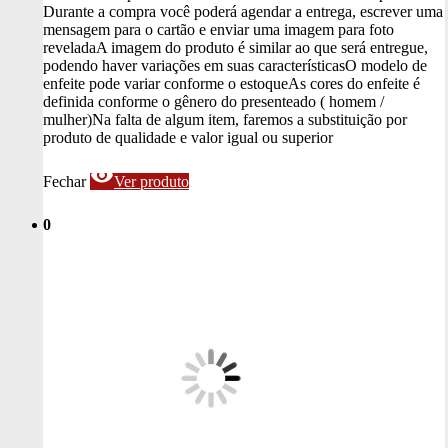
Durante a compra você poderá agendar a entrega, escrever uma
mensagem para o cartão e enviar uma imagem para foto
revelada
A imagem do produto é similar ao que será entregue,
podendo haver variações em suas características
O modelo de
enfeite pode variar conforme o estoque
As cores do enfeite é
definida conforme o gênero do presenteado ( homem /
mulher)
Na falta de algum item, faremos a substituição por
produto de qualidade e valor igual ou superior
visibility
Fechar
Ver produto
0