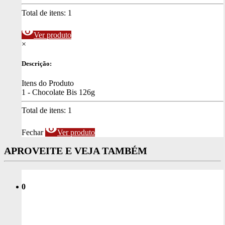
Total de itens:
1
visibility
Ver produto
×
Descrição:
Itens do Produto
1 - Chocolate Bis 126g
Total de itens:
1
visibility
Fechar
Ver produto
APROVEITE E VEJA TAMBÉM
0