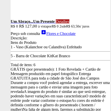
Um Abraço...Um Presente
Detalhes
R$ 127,00
R$ 0
à vista
por
R$ 0
2x
de
R$ 63,50
s/ juros
add_box
Preço sob consulta
Flores e Chocolate
Descrição:
Itens do Produto
1 - Vaso (Kalanchoe ou Calandiva) Enfeitado
5 - Barra de Chocolate KitKat Branco
Total de itens:
6
GRÁTIS (por presenteado): 1 Foto Revelada + Cartão de
Mensagem produzido em papel fotográfico
Entrega
GRATUITA para toda a cidade de São José dos Campos
Durante a compra você poderá agendar a entrega, escrever uma
mensagem para o cartão e enviar uma imagem para foto
revelada
A imagem do produto é similar ao que será entregue,
podendo haver variações em suas características
O modelo de
enfeite pode variar conforme o estoque
As cores do enfeite é
definida conforme o gênero do presenteado ( homem /
mulher)
Na falta de algum item, faremos a substituição por