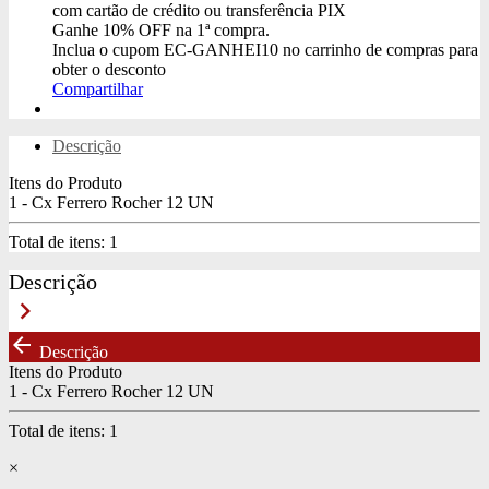
com cartão de crédito ou transferência PIX
Ganhe
10% OFF
na 1ª compra.
Inclua o cupom
EC-GANHEI10
no carrinho de compras para
obter o desconto
Compartilhar
Descrição
Itens do Produto
1 - Cx Ferrero Rocher 12 UN
Total de itens:
1
Descrição
keyboard_arrow_right
arrow_back
Descrição
Itens do Produto
1 - Cx Ferrero Rocher 12 UN
Total de itens:
1
×