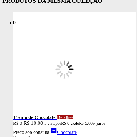
PRODUTOS DA MESMA COLEÇÃO
0
Trento de Chocolate
Detalhes
R$ 10,00
R$ 0
à vista
por
R$ 0
2x
de
R$ 5,00
s/ juros
add_box
Preço sob consulta
Chocolate