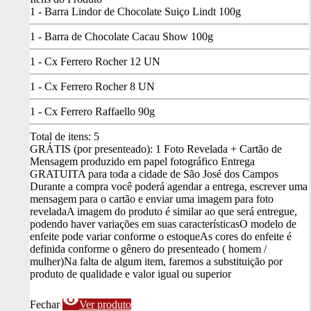
1 - Barra Lindor de Chocolate Suiço Lindt 100g
1 - Barra de Chocolate Cacau Show 100g
1 - Cx Ferrero Rocher 12 UN
1 - Cx Ferrero Rocher 8 UN
1 - Cx Ferrero Raffaello 90g
Total de itens:
5
GRÁTIS (por presenteado): 1 Foto Revelada + Cartão de
Mensagem produzido em papel fotográfico
Entrega
GRATUITA para toda a cidade de São José dos Campos
Durante a compra você poderá agendar a entrega, escrever uma
mensagem para o cartão e enviar uma imagem para foto
revelada
A imagem do produto é similar ao que será entregue,
podendo haver variações em suas características
O modelo de
enfeite pode variar conforme o estoque
As cores do enfeite é
definida conforme o gênero do presenteado ( homem /
mulher)
Na falta de algum item, faremos a substituição por
produto de qualidade e valor igual ou superior
visibility
Fechar
Ver produto