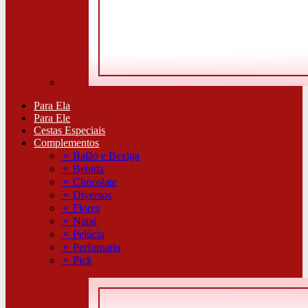
Para Ela
Para Ele
Cestas Especiais
Complementos
⚬
Balão e Bexiga
⚬
Bebida
⚬
Chocolate
⚬
Diversos
⚬
Flores
⚬
Natal
⚬
Pelúcia
⚬
Perfumaria
⚬
Pick