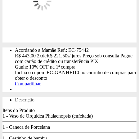
Acordando a Mamãe
Ref.: EC-75442
R$
443,00
2x
de
R$
221,50
s/ juros
Preço sob consulta
Pague
com cartão de crédito ou transferência PIX
Ganhe
10% OFF
na 1ª compra.
Inclua o cupom
EC-GANHEI10
no carrinho de compras para
obter o desconto
Compartilhar
Descrição
Itens do Produto
1 - Vaso de Orquídea Phalaenopsis (enfeitada)
1 - Caneca de Porcelana
1 - Cestinho de bambu