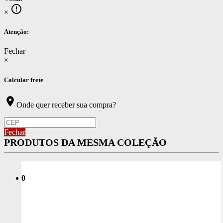
error_outline
×
Atenção:
Fechar
×
Calcular frete
location_on
Onde quer receber sua compra?
Fechar
PRODUTOS DA MESMA COLEÇÃO
0