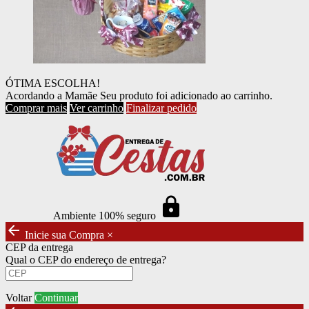
ÓTIMA ESCOLHA!
Acordando a Mamãe
Seu produto foi adicionado ao carrinho.
Comprar mais
Ver carrinho
Finalizar pedido
https
Ambiente 100% seguro
arrow_back
Inicie sua Compra
×
CEP da entrega
Qual o CEP do endereço de entrega?
Voltar
Continuar