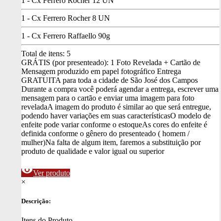
1 - Cx Ferrero Rocher 12 UN
1 - Cx Ferrero Rocher 8 UN
1 - Cx Ferrero Raffaello 90g
Total de itens:
5
GRÁTIS (por presenteado): 1 Foto Revelada + Cartão de
Mensagem produzido em papel fotográfico
Entrega
GRATUITA para toda a cidade de São José dos Campos
Durante a compra você poderá agendar a entrega, escrever uma
mensagem para o cartão e enviar uma imagem para foto
revelada
A imagem do produto é similar ao que será entregue,
podendo haver variações em suas características
O modelo de
enfeite pode variar conforme o estoque
As cores do enfeite é
definida conforme o gênero do presenteado ( homem /
mulher)
Na falta de algum item, faremos a substituição por
produto de qualidade e valor igual ou superior
visibility
Ver produto
×
Descrição:
Itens do Produto