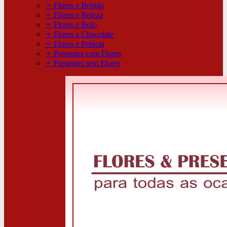
⚬
Flores e Bebida
⚬
Flores e Beleza
⚬
Flores e Bolo
⚬
Flores e Chocolate
⚬
Flores e Pelúcia
⚬
Presentes com Flores
⚬
Presentes sem Flores