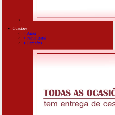
Ocasiões
⚬
Amor
⚬
Novo Bebê
⚬
Parabéns