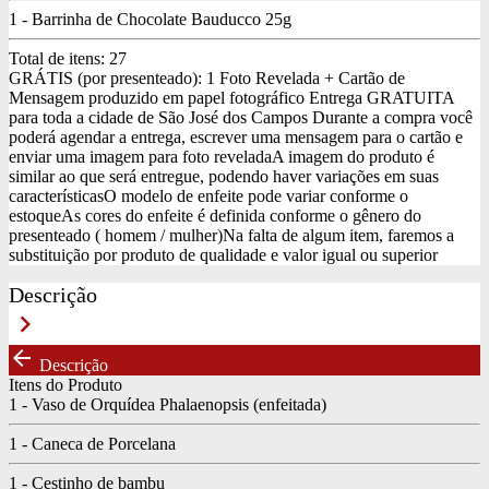
1 - Barrinha de Chocolate Bauducco 25g
Total de itens:
27
GRÁTIS (por presenteado): 1 Foto Revelada + Cartão de
Mensagem produzido em papel fotográfico
Entrega GRATUITA
para toda a cidade de São José dos Campos
Durante a compra você
poderá agendar a entrega, escrever uma mensagem para o cartão e
enviar uma imagem para foto revelada
A imagem do produto é
similar ao que será entregue, podendo haver variações em suas
características
O modelo de enfeite pode variar conforme o
estoque
As cores do enfeite é definida conforme o gênero do
presenteado ( homem / mulher)
Na falta de algum item, faremos a
substituição por produto de qualidade e valor igual ou superior
Descrição
keyboard_arrow_right
arrow_back
Descrição
Itens do Produto
1 - Vaso de Orquídea Phalaenopsis (enfeitada)
1 - Caneca de Porcelana
1 - Cestinho de bambu