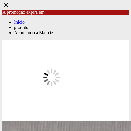
close
A promoção expira em:
Início
produto
Acordando a Mamãe