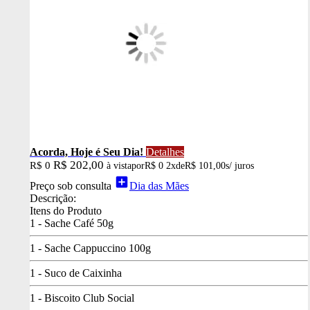
Acorda, Hoje é Seu Dia!
Detalhes
R$ 202,00
R$ 0
à vista
por
R$ 0
2x
de
R$ 101,00
s/ juros
add_box
Preço sob consulta
Dia das Mães
Descrição:
Itens do Produto
1 - Sache Café 50g
1 - Sache Cappuccino 100g
1 - Suco de Caixinha
1 - Biscoito Club Social