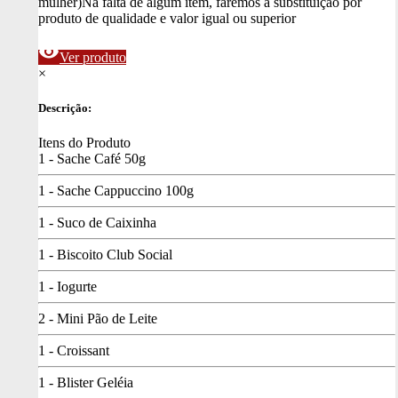
mulher)
Na falta de algum item, faremos a substituição por
produto de qualidade e valor igual ou superior
visibility
Ver produto
×
Descrição:
Itens do Produto
1 - Sache Café 50g
1 - Sache Cappuccino 100g
1 - Suco de Caixinha
1 - Biscoito Club Social
1 - Iogurte
2 - Mini Pão de Leite
1 - Croissant
1 - Blister Geléia