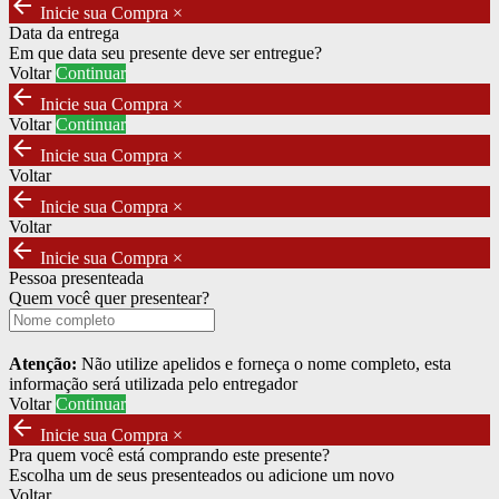
arrow_back
Inicie sua Compra
×
Data da entrega
Em que data seu presente deve ser entregue?
Voltar
Continuar
arrow_back
Inicie sua Compra
×
Voltar
Continuar
arrow_back
Inicie sua Compra
×
Voltar
arrow_back
Inicie sua Compra
×
Voltar
arrow_back
Inicie sua Compra
×
Pessoa presenteada
Quem você quer presentear?
Atenção:
Não utilize apelidos e forneça o nome completo, esta
informação será utilizada pelo entregador
Voltar
Continuar
arrow_back
Inicie sua Compra
×
Pra quem você está comprando este presente?
Escolha um de seus presenteados ou adicione um novo
Voltar