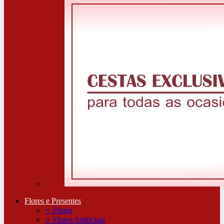
Flores e Presentes
⚬
Flores
⚬
Flores Artificiais