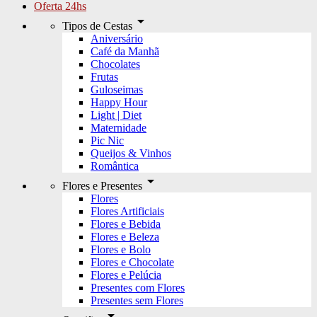
Oferta 24hs
arrow_drop_down
Tipos de Cestas
Aniversário
Café da Manhã
Chocolates
Frutas
Guloseimas
Happy Hour
Light | Diet
Maternidade
Pic Nic
Queijos & Vinhos
Romântica
arrow_drop_down
Flores e Presentes
Flores
Flores Artificiais
Flores e Bebida
Flores e Beleza
Flores e Bolo
Flores e Chocolate
Flores e Pelúcia
Presentes com Flores
Presentes sem Flores
arrow_drop_down