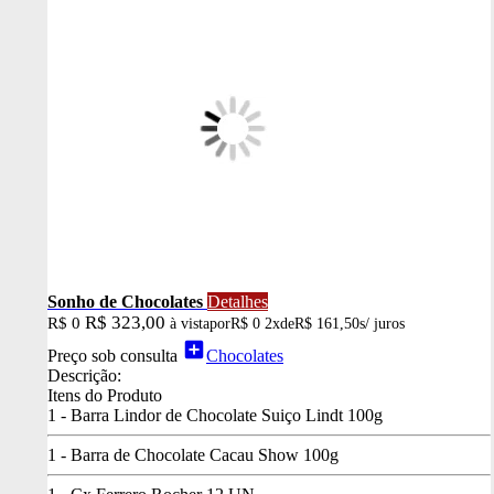
Sonho de Chocolates
Detalhes
R$ 323,00
R$ 0
à vista
por
R$ 0
2x
de
R$ 161,50
s/ juros
add_box
Preço sob consulta
Chocolates
Descrição:
Itens do Produto
1 - Barra Lindor de Chocolate Suiço Lindt 100g
1 - Barra de Chocolate Cacau Show 100g