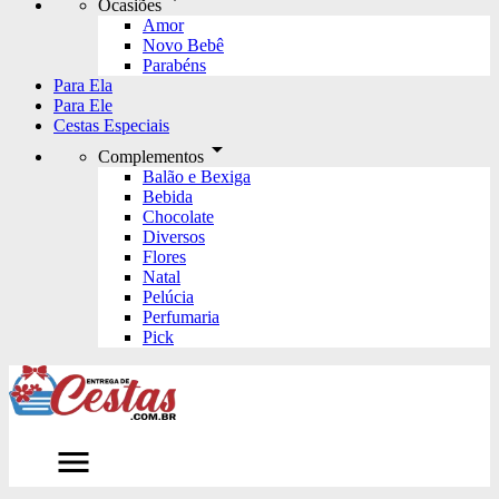
Ocasiões
Amor
Novo Bebê
Parabéns
Para Ela
Para Ele
Cestas Especiais
arrow_drop_down
Complementos
Balão e Bexiga
Bebida
Chocolate
Diversos
Flores
Natal
Pelúcia
Perfumaria
Pick
menu