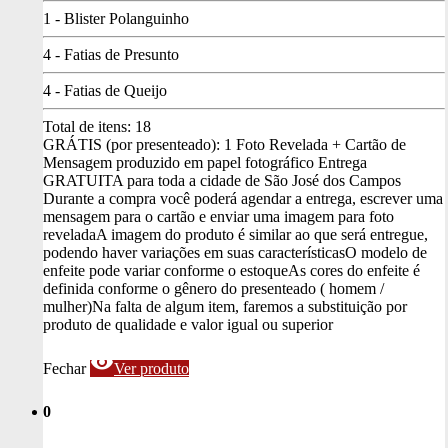
1 - Blister Polanguinho
4 - Fatias de Presunto
4 - Fatias de Queijo
Total de itens:
18
GRÁTIS (por presenteado): 1 Foto Revelada + Cartão de
Mensagem produzido em papel fotográfico
Entrega
GRATUITA para toda a cidade de São José dos Campos
Durante a compra você poderá agendar a entrega, escrever uma
mensagem para o cartão e enviar uma imagem para foto
revelada
A imagem do produto é similar ao que será entregue,
podendo haver variações em suas características
O modelo de
enfeite pode variar conforme o estoque
As cores do enfeite é
definida conforme o gênero do presenteado ( homem /
mulher)
Na falta de algum item, faremos a substituição por
produto de qualidade e valor igual ou superior
visibility
Fechar
Ver produto
0