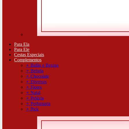
Para Ela
Para Ele
Cestas Especiais
Complementos
⚬
Balão e Bexiga
⚬
Bebida
⚬
Chocolate
⚬
Diversos
⚬
Flores
⚬
Natal
⚬
Pelúcia
⚬
Perfumaria
⚬
Pick