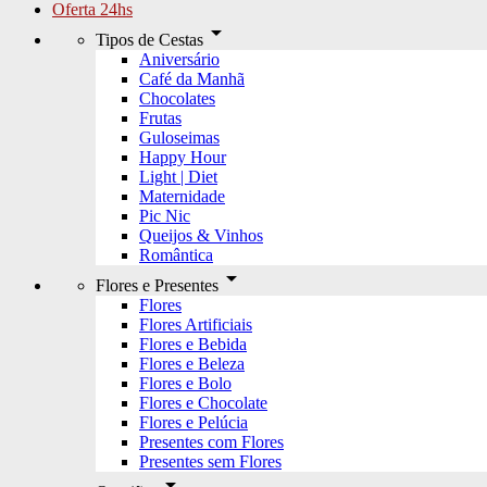
Oferta 24hs
arrow_drop_down
Tipos de Cestas
Aniversário
Café da Manhã
Chocolates
Frutas
Guloseimas
Happy Hour
Light | Diet
Maternidade
Pic Nic
Queijos & Vinhos
Romântica
arrow_drop_down
Flores e Presentes
Flores
Flores Artificiais
Flores e Bebida
Flores e Beleza
Flores e Bolo
Flores e Chocolate
Flores e Pelúcia
Presentes com Flores
Presentes sem Flores
arrow_drop_down