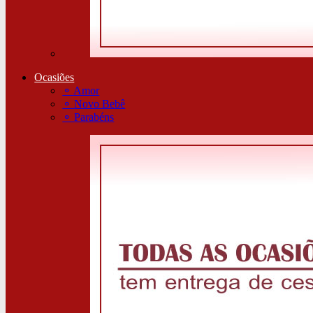
Ocasiões
⚬
Amor
⚬
Novo Bebê
⚬
Parabéns