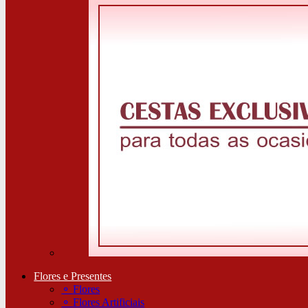
Flores e Presentes
⚬
Flores
⚬
Flores Artificiais