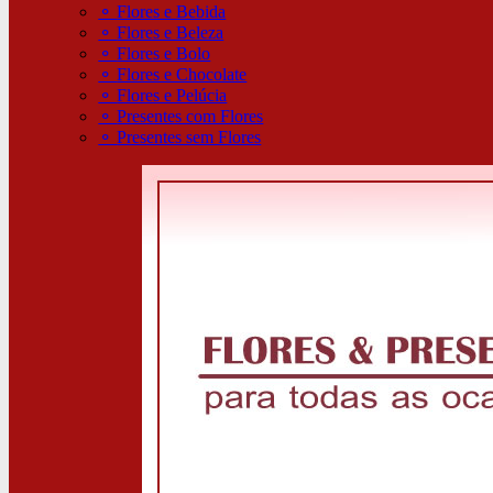
⚬
Flores e Bebida
⚬
Flores e Beleza
⚬
Flores e Bolo
⚬
Flores e Chocolate
⚬
Flores e Pelúcia
⚬
Presentes com Flores
⚬
Presentes sem Flores