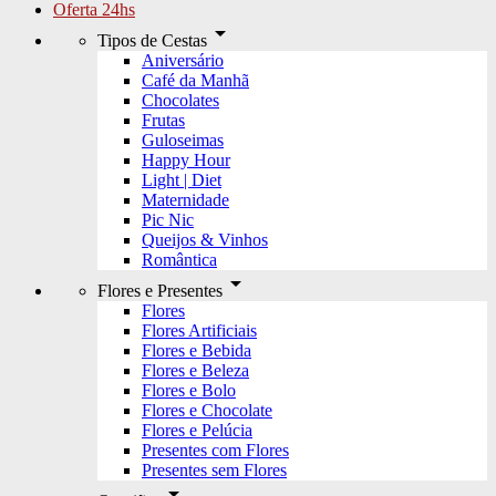
Oferta 24hs
arrow_drop_down
Tipos de Cestas
Aniversário
Café da Manhã
Chocolates
Frutas
Guloseimas
Happy Hour
Light | Diet
Maternidade
Pic Nic
Queijos & Vinhos
Romântica
arrow_drop_down
Flores e Presentes
Flores
Flores Artificiais
Flores e Bebida
Flores e Beleza
Flores e Bolo
Flores e Chocolate
Flores e Pelúcia
Presentes com Flores
Presentes sem Flores
arrow_drop_down