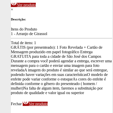
visibility
Ver produto
×
Descrição:
Itens do Produto
1 - Arranjo de Girassol
Total de itens:
1
GRÁTIS (por presenteado): 1 Foto Revelada + Cartão de
Mensagem produzido em papel fotográfico
Entrega
GRATUITA para toda a cidade de São José dos Campos
Durante a compra você poderá agendar a entrega, escrever uma
mensagem para o cartão e enviar uma imagem para foto
revelada
A imagem do produto é similar ao que será entregue,
podendo haver variações em suas características
O modelo de
enfeite pode variar conforme o estoque
As cores do enfeite é
definida conforme o gênero do presenteado ( homem /
mulher)
Na falta de algum item, faremos a substituição por
produto de qualidade e valor igual ou superior
visibility
Fechar
Ver produto