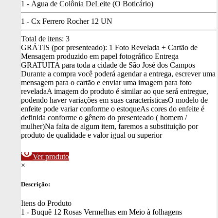
1 - Água de Colônia DeLeite (O Boticário)
1 - Cx Ferrero Rocher 12 UN
Total de itens:
3
GRÁTIS (por presenteado): 1 Foto Revelada + Cartão de
Mensagem produzido em papel fotográfico
Entrega
GRATUITA para toda a cidade de São José dos Campos
Durante a compra você poderá agendar a entrega, escrever uma
mensagem para o cartão e enviar uma imagem para foto
revelada
A imagem do produto é similar ao que será entregue,
podendo haver variações em suas características
O modelo de
enfeite pode variar conforme o estoque
As cores do enfeite é
definida conforme o gênero do presenteado ( homem /
mulher)
Na falta de algum item, faremos a substituição por
produto de qualidade e valor igual ou superior
visibility
Ver produto
×
Descrição:
Itens do Produto
1 - Buquê 12 Rosas Vermelhas em Meio à folhagens