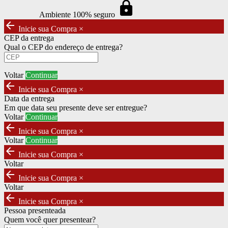
https
Ambiente 100% seguro
arrow_back
Inicie sua Compra
×
CEP da entrega
Qual o CEP do endereço de entrega?
Voltar
Continuar
arrow_back
Inicie sua Compra
×
Data da entrega
Em que data seu presente deve ser entregue?
Voltar
Continuar
arrow_back
Inicie sua Compra
×
Voltar
Continuar
arrow_back
Inicie sua Compra
×
Voltar
arrow_back
Inicie sua Compra
×
Voltar
arrow_back
Inicie sua Compra
×
Pessoa presenteada
Quem você quer presentear?