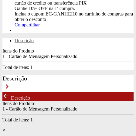
cartão de crédito ou transferência PIX
Ganhe
10% OFF
na 1ª compra.
Inclua o cupom
EC-GANHEI10
no carrinho de compras para
obter o desconto
Compartilhar
Descrição
Itens do Produto
1 - Cartão de Mensagem Personalizado
Total de itens:
1
Descrição
keyboard_arrow_right
arrow_back
Descrição
Itens do Produto
1 - Cartão de Mensagem Personalizado
Total de itens:
1
×