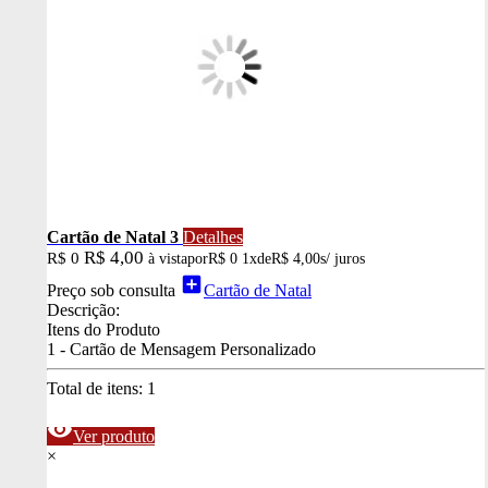
Cartão de Natal 3
Detalhes
R$ 4,00
R$ 0
à vista
por
R$ 0
1x
de
R$ 4,00
s/ juros
add_box
Preço sob consulta
Cartão de Natal
Descrição:
Itens do Produto
1 - Cartão de Mensagem Personalizado
Total de itens:
1
visibility
Ver produto
×