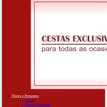
Flores e Presentes
⚬
Flores
⚬
Flores Artificiais