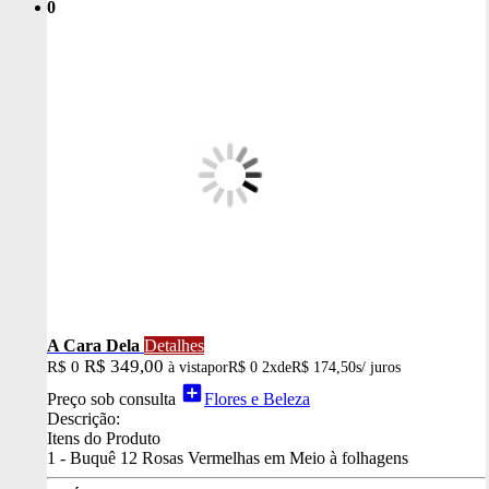
0
A Cara Dela
Detalhes
R$ 349,00
R$ 0
à vista
por
R$ 0
2x
de
R$ 174,50
s/ juros
add_box
Preço sob consulta
Flores e Beleza
Descrição:
Itens do Produto
1 - Buquê 12 Rosas Vermelhas em Meio à folhagens