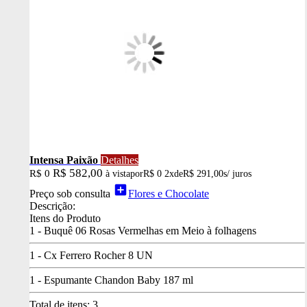
Intensa Paixão
Detalhes
R$ 582,00
R$ 0
à vista
por
R$ 0
2x
de
R$ 291,00
s/ juros
add_box
Preço sob consulta
Flores e Chocolate
Descrição:
Itens do Produto
1 - Buquê 06 Rosas Vermelhas em Meio à folhagens
1 - Cx Ferrero Rocher 8 UN
1 - Espumante Chandon Baby 187 ml
Total de itens:
3