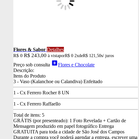
Flores & Sabor
Detalhes
R$ 243,00
R$ 0
à vista
por
R$ 0
2x
de
R$ 121,50
s/ juros
add_box
Preço sob consulta
Flores e Chocolate
Descrição:
Itens do Produto
3 - Vaso (Kalanchoe ou Calandiva) Enfeitado
1 - Cx Ferrero Rocher 8 UN
1 - Cx Ferrero Raffaello
Total de itens:
5
GRÁTIS (por presenteado): 1 Foto Revelada + Cartão de
Mensagem produzido em papel fotográfico
Entrega
GRATUITA para toda a cidade de São José dos Campos
Durante a compra você poderá agendar a entrega, escrever uma