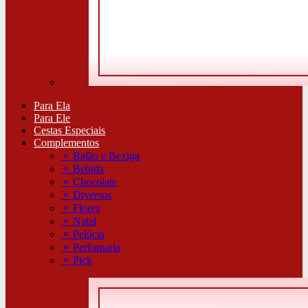
Para Ela
Para Ele
Cestas Especiais
Complementos
⚬
Balão e Bexiga
⚬
Bebida
⚬
Chocolate
⚬
Diversos
⚬
Flores
⚬
Natal
⚬
Pelúcia
⚬
Perfumaria
⚬
Pick