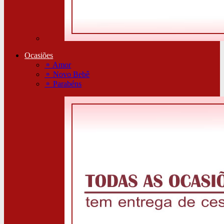
Ocasiões
⚬
Amor
⚬
Novo Bebê
⚬
Parabéns