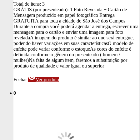
Total de itens:
3
GRÁTIS (por presenteado): 1 Foto Revelada + Cartão de
Mensagem produzido em papel fotográfico
Entrega
GRATUITA para toda a cidade de São José dos Campos
Durante a compra você poderá agendar a entrega, escrever uma
mensagem para o cartão e enviar uma imagem para foto
revelada
A imagem do produto é similar ao que será entregue,
podendo haver variações em suas características
O modelo de
enfeite pode variar conforme o estoque
As cores do enfeite é
definida conforme o gênero do presenteado ( homem /
mulher)
Na falta de algum item, faremos a substituição por
produto de qualidade e valor igual ou superior
visibility
Fechar
Ver produto
0