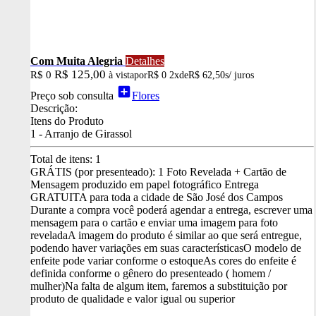
Com Muita Alegria
Detalhes
R$ 125,00
R$ 0
à vista
por
R$ 0
2x
de
R$ 62,50
s/ juros
add_box
Preço sob consulta
Flores
Descrição:
Itens do Produto
1 - Arranjo de Girassol
Total de itens:
1
GRÁTIS (por presenteado): 1 Foto Revelada + Cartão de
Mensagem produzido em papel fotográfico
Entrega
GRATUITA para toda a cidade de São José dos Campos
Durante a compra você poderá agendar a entrega, escrever uma
mensagem para o cartão e enviar uma imagem para foto
revelada
A imagem do produto é similar ao que será entregue,
podendo haver variações em suas características
O modelo de
enfeite pode variar conforme o estoque
As cores do enfeite é
definida conforme o gênero do presenteado ( homem /
mulher)
Na falta de algum item, faremos a substituição por
produto de qualidade e valor igual ou superior