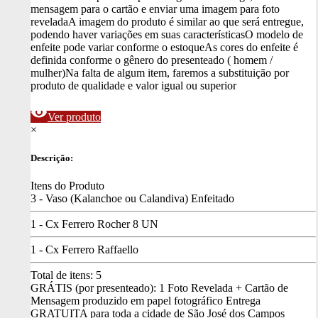
mensagem para o cartão e enviar uma imagem para foto
revelada
A imagem do produto é similar ao que será entregue,
podendo haver variações em suas características
O modelo de
enfeite pode variar conforme o estoque
As cores do enfeite é
definida conforme o gênero do presenteado ( homem /
mulher)
Na falta de algum item, faremos a substituição por
produto de qualidade e valor igual ou superior
visibility
Ver produto
×
Descrição:
Itens do Produto
3 - Vaso (Kalanchoe ou Calandiva) Enfeitado
1 - Cx Ferrero Rocher 8 UN
1 - Cx Ferrero Raffaello
Total de itens:
5
GRÁTIS (por presenteado): 1 Foto Revelada + Cartão de
Mensagem produzido em papel fotográfico
Entrega
GRATUITA para toda a cidade de São José dos Campos