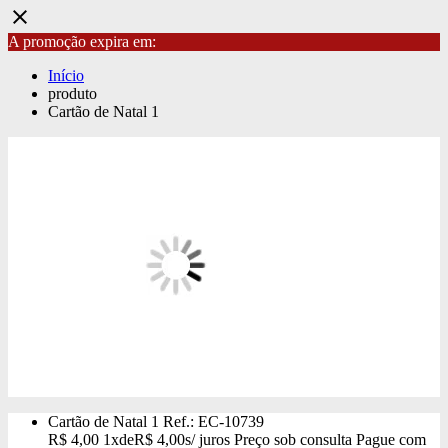
close
A promoção expira em:
Início
produto
Cartão de Natal 1
Cartão de Natal 1
Ref.: EC-10739
R$
4,00
1x
de
R$
4,00
s/ juros
Preço sob consulta
Pague com