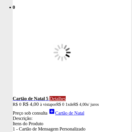
0
Cartão de Natal 5
Detalhes
R$ 4,00
R$ 0
à vista
por
R$ 0
1x
de
R$ 4,00
s/ juros
add_box
Preço sob consulta
Cartão de Natal
Descrição:
Itens do Produto
1 - Cartão de Mensagem Personalizado