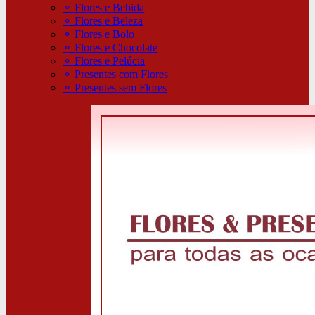
⚬
Flores e Bebida
⚬
Flores e Beleza
⚬
Flores e Bolo
⚬
Flores e Chocolate
⚬
Flores e Pelúcia
⚬
Presentes com Flores
⚬
Presentes sem Flores