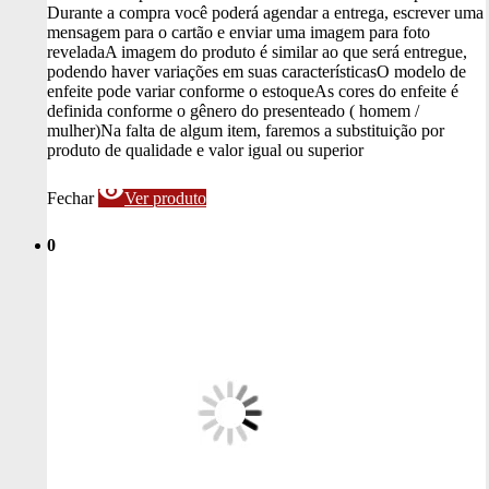
Durante a compra você poderá agendar a entrega, escrever uma
mensagem para o cartão e enviar uma imagem para foto
revelada
A imagem do produto é similar ao que será entregue,
podendo haver variações em suas características
O modelo de
enfeite pode variar conforme o estoque
As cores do enfeite é
definida conforme o gênero do presenteado ( homem /
mulher)
Na falta de algum item, faremos a substituição por
produto de qualidade e valor igual ou superior
visibility
Fechar
Ver produto
0