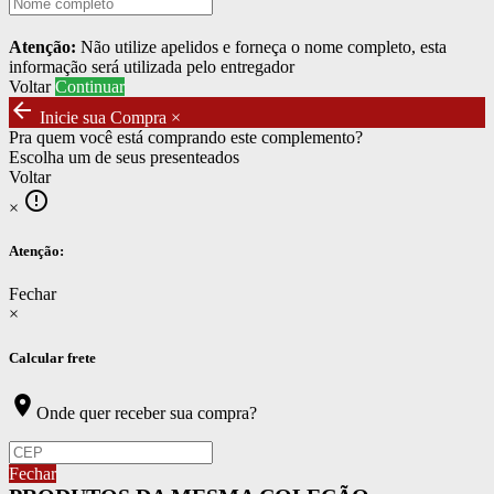
Atenção:
Não utilize apelidos e forneça o nome completo, esta
informação será utilizada pelo entregador
Voltar
Continuar
arrow_back
Inicie sua Compra
×
Pra quem você está comprando este complemento?
Escolha um de seus presenteados
Voltar
error_outline
×
Atenção:
Fechar
×
Calcular frete
location_on
Onde quer receber sua compra?
Fechar