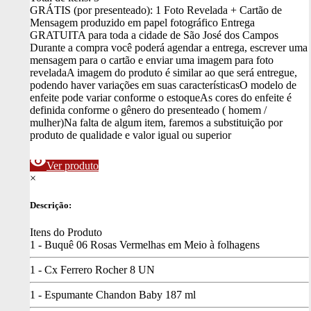
GRÁTIS (por presenteado): 1 Foto Revelada + Cartão de
Mensagem produzido em papel fotográfico
Entrega
GRATUITA para toda a cidade de São José dos Campos
Durante a compra você poderá agendar a entrega, escrever uma
mensagem para o cartão e enviar uma imagem para foto
revelada
A imagem do produto é similar ao que será entregue,
podendo haver variações em suas características
O modelo de
enfeite pode variar conforme o estoque
As cores do enfeite é
definida conforme o gênero do presenteado ( homem /
mulher)
Na falta de algum item, faremos a substituição por
produto de qualidade e valor igual ou superior
visibility
Ver produto
×
Descrição:
Itens do Produto
1 - Buquê 06 Rosas Vermelhas em Meio à folhagens
1 - Cx Ferrero Rocher 8 UN
1 - Espumante Chandon Baby 187 ml