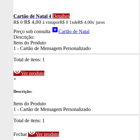
Cartão de Natal 4
Detalhes
R$ 4,00
R$ 0
à vista
por
R$ 0
1x
de
R$ 4,00
s/ juros
add_box
Preço sob consulta
Cartão de Natal
Descrição:
Itens do Produto
1 - Cartão de Mensagem Personalizado
Total de itens:
1
visibility
Ver produto
×
Descrição:
Itens do Produto
1 - Cartão de Mensagem Personalizado
Total de itens:
1
visibility
Fechar
Ver produto