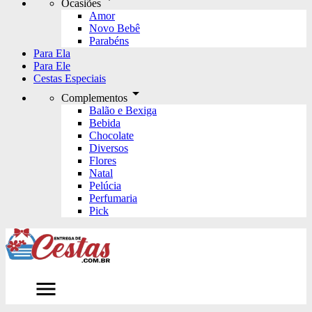
Ocasiões
Amor
Novo Bebê
Parabéns
Para Ela
Para Ele
Cestas Especiais
arrow_drop_down
Complementos
Balão e Bexiga
Bebida
Chocolate
Diversos
Flores
Natal
Pelúcia
Perfumaria
Pick
menu