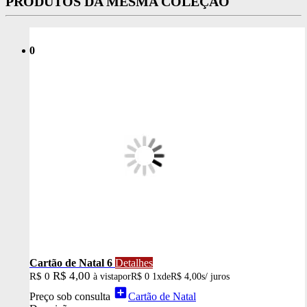
PRODUTOS DA MESMA COLEÇÃO
0
Cartão de Natal 6
Detalhes
R$ 4,00
R$ 0
à vista
por
R$ 0
1x
de
R$ 4,00
s/ juros
add_box
Preço sob consulta
Cartão de Natal