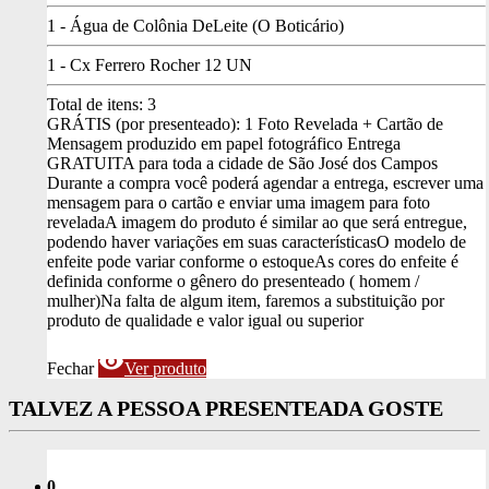
1 - Água de Colônia DeLeite (O Boticário)
1 - Cx Ferrero Rocher 12 UN
Total de itens:
3
GRÁTIS (por presenteado): 1 Foto Revelada + Cartão de
Mensagem produzido em papel fotográfico
Entrega
GRATUITA para toda a cidade de São José dos Campos
Durante a compra você poderá agendar a entrega, escrever uma
mensagem para o cartão e enviar uma imagem para foto
revelada
A imagem do produto é similar ao que será entregue,
podendo haver variações em suas características
O modelo de
enfeite pode variar conforme o estoque
As cores do enfeite é
definida conforme o gênero do presenteado ( homem /
mulher)
Na falta de algum item, faremos a substituição por
produto de qualidade e valor igual ou superior
visibility
Fechar
Ver produto
TALVEZ A PESSOA PRESENTEADA GOSTE
0