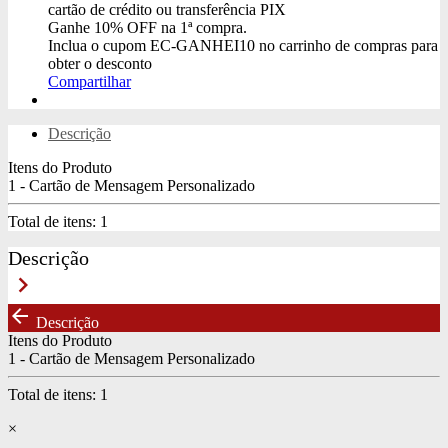
cartão de crédito ou transferência PIX
Ganhe
10% OFF
na 1ª compra.
Inclua o cupom
EC-GANHEI10
no carrinho de compras para
obter o desconto
Compartilhar
Descrição
Itens do Produto
1 - Cartão de Mensagem Personalizado
Total de itens:
1
Descrição
keyboard_arrow_right
arrow_back
Descrição
Itens do Produto
1 - Cartão de Mensagem Personalizado
Total de itens:
1
×