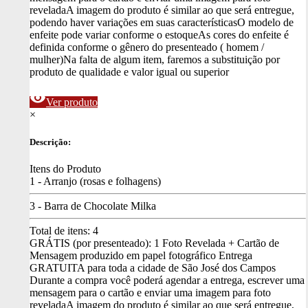
revelada
A imagem do produto é similar ao que será entregue,
podendo haver variações em suas características
O modelo de
enfeite pode variar conforme o estoque
As cores do enfeite é
definida conforme o gênero do presenteado ( homem /
mulher)
Na falta de algum item, faremos a substituição por
produto de qualidade e valor igual ou superior
visibility
Ver produto
×
Descrição:
Itens do Produto
1 - Arranjo (rosas e folhagens)
3 - Barra de Chocolate Milka
Total de itens:
4
GRÁTIS (por presenteado): 1 Foto Revelada + Cartão de
Mensagem produzido em papel fotográfico
Entrega
GRATUITA para toda a cidade de São José dos Campos
Durante a compra você poderá agendar a entrega, escrever uma
mensagem para o cartão e enviar uma imagem para foto
revelada
A imagem do produto é similar ao que será entregue,