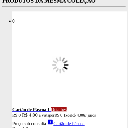
PRODUTOS DA MESMA COLEÇÃO
0
Cartão de Páscoa 1
Detalhes
R$ 4,00
R$ 0
à vista
por
R$ 0
1x
de
R$ 4,00
s/ juros
add_box
Preço sob consulta
Cartão de Páscoa