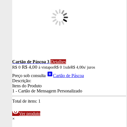
Cartão de Páscoa 3
Detalhes
R$ 4,00
R$ 0
à vista
por
R$ 0
1x
de
R$ 4,00
s/ juros
add_box
Preço sob consulta
Cartão de Páscoa
Descrição:
Itens do Produto
1 - Cartão de Mensagem Personalizado
Total de itens:
1
visibility
Ver produto
×