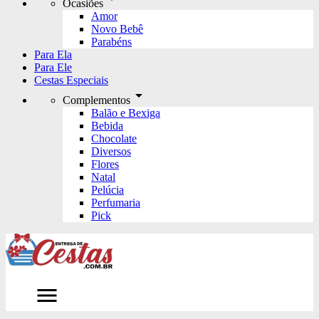
Ocasiões
Amor
Novo Bebê
Parabéns
Para Ela
Para Ele
Cestas Especiais
arrow_drop_down
Complementos
Balão e Bexiga
Bebida
Chocolate
Diversos
Flores
Natal
Pelúcia
Perfumaria
Pick
menu