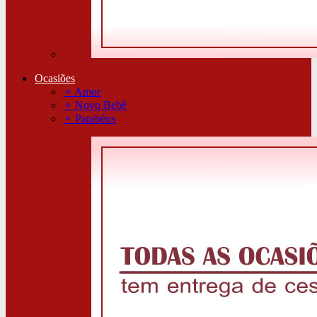
Ocasiões
⚬
Amor
⚬
Novo Bebê
⚬
Parabéns