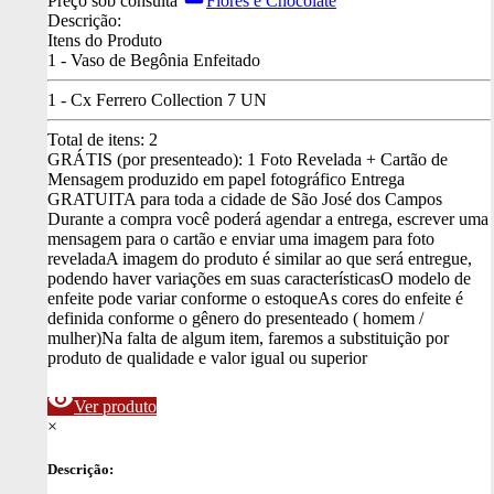
Preço sob consulta
Flores e Chocolate
Descrição:
Itens do Produto
1 - Vaso de Begônia Enfeitado
1 - Cx Ferrero Collection 7 UN
Total de itens:
2
GRÁTIS (por presenteado): 1 Foto Revelada + Cartão de
Mensagem produzido em papel fotográfico
Entrega
GRATUITA para toda a cidade de São José dos Campos
Durante a compra você poderá agendar a entrega, escrever uma
mensagem para o cartão e enviar uma imagem para foto
revelada
A imagem do produto é similar ao que será entregue,
podendo haver variações em suas características
O modelo de
enfeite pode variar conforme o estoque
As cores do enfeite é
definida conforme o gênero do presenteado ( homem /
mulher)
Na falta de algum item, faremos a substituição por
produto de qualidade e valor igual ou superior
visibility
Ver produto
×
Descrição: