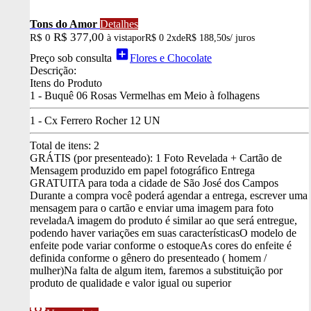
Tons do Amor
Detalhes
R$ 377,00
R$ 0
à vista
por
R$ 0
2x
de
R$ 188,50
s/ juros
add_box
Preço sob consulta
Flores e Chocolate
Descrição:
Itens do Produto
1 - Buquê 06 Rosas Vermelhas em Meio à folhagens
1 - Cx Ferrero Rocher 12 UN
Total de itens:
2
GRÁTIS (por presenteado): 1 Foto Revelada + Cartão de
Mensagem produzido em papel fotográfico
Entrega
GRATUITA para toda a cidade de São José dos Campos
Durante a compra você poderá agendar a entrega, escrever uma
mensagem para o cartão e enviar uma imagem para foto
revelada
A imagem do produto é similar ao que será entregue,
podendo haver variações em suas características
O modelo de
enfeite pode variar conforme o estoque
As cores do enfeite é
definida conforme o gênero do presenteado ( homem /
mulher)
Na falta de algum item, faremos a substituição por
produto de qualidade e valor igual ou superior
visibility