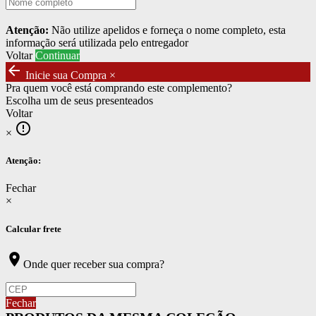
Atenção:
Não utilize apelidos e forneça o nome completo, esta
informação será utilizada pelo entregador
Voltar
Continuar
arrow_back
Inicie sua Compra
×
Pra quem você está comprando este complemento?
Escolha um de seus presenteados
Voltar
error_outline
×
Atenção:
Fechar
×
Calcular frete
location_on
Onde quer receber sua compra?
Fechar