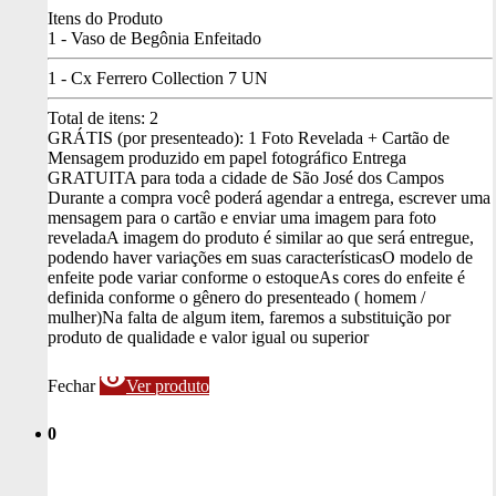
Itens do Produto
1 - Vaso de Begônia Enfeitado
1 - Cx Ferrero Collection 7 UN
Total de itens:
2
GRÁTIS (por presenteado): 1 Foto Revelada + Cartão de
Mensagem produzido em papel fotográfico
Entrega
GRATUITA para toda a cidade de São José dos Campos
Durante a compra você poderá agendar a entrega, escrever uma
mensagem para o cartão e enviar uma imagem para foto
revelada
A imagem do produto é similar ao que será entregue,
podendo haver variações em suas características
O modelo de
enfeite pode variar conforme o estoque
As cores do enfeite é
definida conforme o gênero do presenteado ( homem /
mulher)
Na falta de algum item, faremos a substituição por
produto de qualidade e valor igual ou superior
visibility
Fechar
Ver produto
0