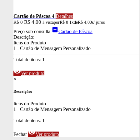
Cartão de Páscoa 4
Detalhes
R$ 4,00
R$ 0
à vista
por
R$ 0
1x
de
R$ 4,00
s/ juros
add_box
Preço sob consulta
Cartão de Páscoa
Descrição:
Itens do Produto
1 - Cartão de Mensagem Personalizado
Total de itens:
1
visibility
Ver produto
×
Descrição:
Itens do Produto
1 - Cartão de Mensagem Personalizado
Total de itens:
1
visibility
Fechar
Ver produto