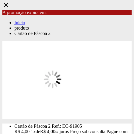
close
A promoção expira em:
Início
produto
Cartão de Páscoa 2
Cartão de Páscoa 2
Ref.: EC-91905
R$
4,00
1x
de
R$
4,00
s/ juros
Preço sob consulta
Pague com