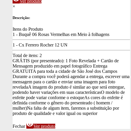
Ver produto
×
Descrição:
Itens do Produto
1 - Buquê 06 Rosas Vermelhas em Meio à folhagens
1 - Cx Ferrero Rocher 12 UN
Total de itens:
2
GRÁTIS (por presenteado): 1 Foto Revelada + Cartão de
Mensagem produzido em papel fotográfico
Entrega
GRATUITA para toda a cidade de São José dos Campos
Durante a compra você poderá agendar a entrega, escrever uma
mensagem para o cartão e enviar uma imagem para foto
revelada
A imagem do produto é similar ao que será entregue,
podendo haver variações em suas características
O modelo de
enfeite pode variar conforme o estoque
As cores do enfeite é
definida conforme o gênero do presenteado ( homem /
mulher)
Na falta de algum item, faremos a substituição por
produto de qualidade e valor igual ou superior
visibility
Fechar
Ver produto