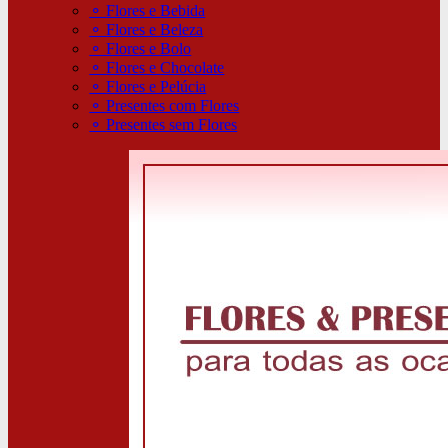
⚬
Flores e Bebida
⚬
Flores e Beleza
⚬
Flores e Bolo
⚬
Flores e Chocolate
⚬
Flores e Pelúcia
⚬
Presentes com Flores
⚬
Presentes sem Flores