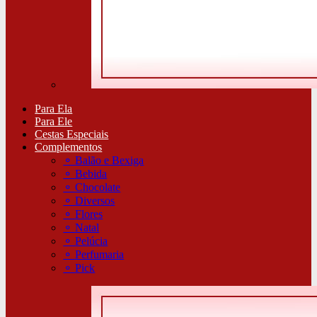
Para Ela
Para Ele
Cestas Especiais
Complementos
⚬
Balão e Bexiga
⚬
Bebida
⚬
Chocolate
⚬
Diversos
⚬
Flores
⚬
Natal
⚬
Pelúcia
⚬
Perfumaria
⚬
Pick