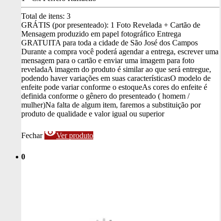
Total de itens:
3
GRÁTIS (por presenteado): 1 Foto Revelada + Cartão de
Mensagem produzido em papel fotográfico
Entrega
GRATUITA para toda a cidade de São José dos Campos
Durante a compra você poderá agendar a entrega, escrever uma
mensagem para o cartão e enviar uma imagem para foto
revelada
A imagem do produto é similar ao que será entregue,
podendo haver variações em suas características
O modelo de
enfeite pode variar conforme o estoque
As cores do enfeite é
definida conforme o gênero do presenteado ( homem /
mulher)
Na falta de algum item, faremos a substituição por
produto de qualidade e valor igual ou superior
visibility
Fechar
Ver produto
0