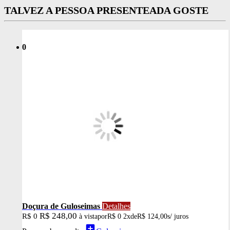
TALVEZ A PESSOA PRESENTEADA GOSTE
0
Doçura de Guloseimas
Detalhes
R$ 248,00
R$ 0
à vista
por
R$ 0
2x
de
R$ 124,00
s/ juros
add_box