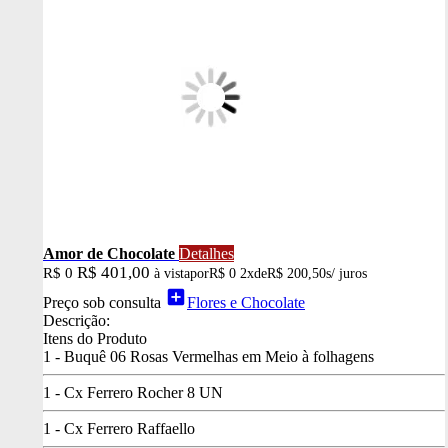
Amor de Chocolate
Detalhes
R$ 401,00
R$ 0
à vista
por
R$ 0
2x
de
R$ 200,50
s/ juros
add_box
Preço sob consulta
Flores e Chocolate
Descrição:
Itens do Produto
1 - Buquê 06 Rosas Vermelhas em Meio à folhagens
1 - Cx Ferrero Rocher 8 UN
1 - Cx Ferrero Raffaello