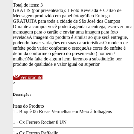
Total de itens:
3
GRÁTIS (por presenteado): 1 Foto Revelada + Cartão de
Mensagem produzido em papel fotográfico
Entrega
GRATUITA para toda a cidade de São José dos Campos
Durante a compra você poderá agendar a entrega, escrever uma
mensagem para o cartão e enviar uma imagem para foto
revelada
A imagem do produto é similar ao que será entregue,
podendo haver variações em suas características
O modelo de
enfeite pode variar conforme o estoque
As cores do enfeite é
definida conforme o gênero do presenteado ( homem /
mulher)
Na falta de algum item, faremos a substituição por
produto de qualidade e valor igual ou superior
visibility
Ver produto
×
Descrição:
Itens do Produto
1 - Buquê 06 Rosas Vermelhas em Meio à folhagens
1 - Cx Ferrero Rocher 8 UN
1 - Cx Ferrero Raffaello