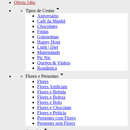
Oferta 24hs
arrow_drop_down
Tipos de Cestas
Aniversário
Café da Manhã
Chocolates
Frutas
Guloseimas
Happy Hour
Light | Diet
Maternidade
Pic Nic
Queijos & Vinhos
Romântica
arrow_drop_down
Flores e Presentes
Flores
Flores Artificiais
Flores e Bebida
Flores e Beleza
Flores e Bolo
Flores e Chocolate
Flores e Pelúcia
Presentes com Flores
Presentes sem Flores
arrow_drop_down