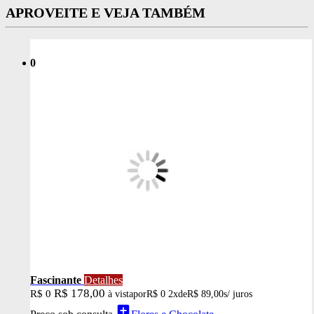
APROVEITE E VEJA TAMBÉM
0
Fascinante
Detalhes
R$ 178,00
R$ 0
à vista
por
R$ 0
2x
de
R$ 89,00
s/ juros
add_box