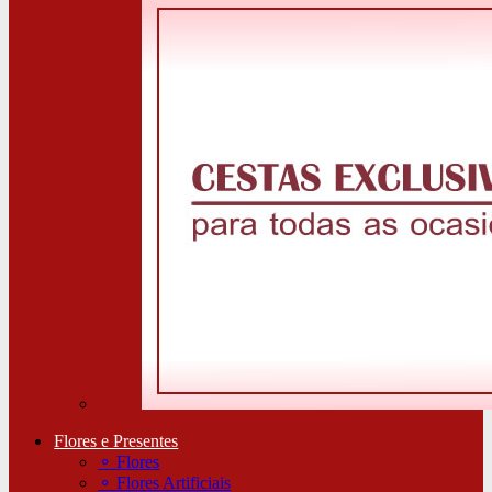
Flores e Presentes
⚬
Flores
⚬
Flores Artificiais