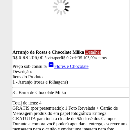
Arranjo de Rosas e Chocolate Milka
Detalhes
R$ 206,00
R$ 0
à vista
por
R$ 0
2x
de
R$ 103,00
s/ juros
add_box
Preço sob consulta
Flores e Chocolate
Descrição:
Itens do Produto
1 - Arranjo (rosas e folhagens)
3 - Barra de Chocolate Milka
Total de itens:
4
GRÁTIS (por presenteado): 1 Foto Revelada + Cartão de
Mensagem produzido em papel fotográfico
Entrega
GRATUITA para toda a cidade de São José dos Campos
Durante a compra você poderá agendar a entrega, escrever uma
mensagem para o cartão e enviar uma imagem para foto