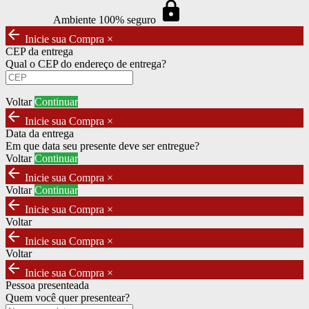
https
Ambiente 100% seguro
arrow_back
Inicie sua Compra
×
CEP da entrega
Qual o CEP do endereço de entrega?
Voltar
Continuar
arrow_back
Inicie sua Compra
×
Data da entrega
Em que data seu presente deve ser entregue?
Voltar
Continuar
arrow_back
Inicie sua Compra
×
Voltar
Continuar
arrow_back
Inicie sua Compra
×
Voltar
arrow_back
Inicie sua Compra
×
Voltar
arrow_back
Inicie sua Compra
×
Pessoa presenteada
Quem você quer presentear?