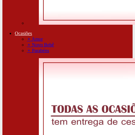
Ocasiões
⚬
Amor
⚬
Novo Bebê
⚬
Parabéns