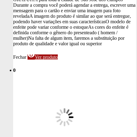
Durante a compra você poderá agendar a entrega, escrever uma
mensagem para o cartão e enviar uma imagem para foto
revelada
A imagem do produto é similar ao que será entregue,
podendo haver variações em suas características
O modelo de
enfeite pode variar conforme o estoque
As cores do enfeite é
definida conforme o gênero do presenteado ( homem /
mulher)
Na falta de algum item, faremos a substituição por
produto de qualidade e valor igual ou superior
visibility
Fechar
Ver produto
0