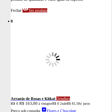
visibility
Fechar
Ver produto
0
Arranjo de Rosas e Kitkat
Detalhes
R$ 163,00
R$ 0
à vista
por
R$ 0
2x
de
R$ 81,50
s/ juros
add_box
Preço sob consulta
Flores e Chocolate