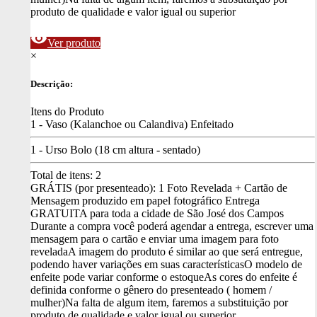
produto de qualidade e valor igual ou superior
visibility
Ver produto
×
Descrição:
Itens do Produto
1 - Vaso (Kalanchoe ou Calandiva) Enfeitado
1 - Urso Bolo (18 cm altura - sentado)
Total de itens:
2
GRÁTIS (por presenteado): 1 Foto Revelada + Cartão de
Mensagem produzido em papel fotográfico
Entrega
GRATUITA para toda a cidade de São José dos Campos
Durante a compra você poderá agendar a entrega, escrever uma
mensagem para o cartão e enviar uma imagem para foto
revelada
A imagem do produto é similar ao que será entregue,
podendo haver variações em suas características
O modelo de
enfeite pode variar conforme o estoque
As cores do enfeite é
definida conforme o gênero do presenteado ( homem /
mulher)
Na falta de algum item, faremos a substituição por
produto de qualidade e valor igual ou superior