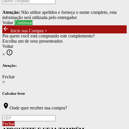
Atenção:
Não utilize apelidos e forneça o nome completo, esta
informação será utilizada pelo entregador
Voltar
Continuar
arrow_back
Inicie sua Compra
×
Pra quem você está comprando este complemento?
Escolha um de seus presenteados
Voltar
error_outline
×
Atenção:
Fechar
×
Calcular frete
location_on
Onde quer receber sua compra?
Fechar