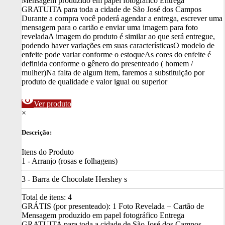
Mensagem produzido em papel fotográfico
Entrega
GRATUITA para toda a cidade de São José dos Campos
Durante a compra você poderá agendar a entrega, escrever uma
mensagem para o cartão e enviar uma imagem para foto
revelada
A imagem do produto é similar ao que será entregue,
podendo haver variações em suas características
O modelo de
enfeite pode variar conforme o estoque
As cores do enfeite é
definida conforme o gênero do presenteado ( homem /
mulher)
Na falta de algum item, faremos a substituição por
produto de qualidade e valor igual ou superior
visibility
Ver produto
×
Descrição:
Itens do Produto
1 - Arranjo (rosas e folhagens)
3 - Barra de Chocolate Hershey s
Total de itens:
4
GRÁTIS (por presenteado): 1 Foto Revelada + Cartão de
Mensagem produzido em papel fotográfico
Entrega
GRATUITA para toda a cidade de São José dos Campos