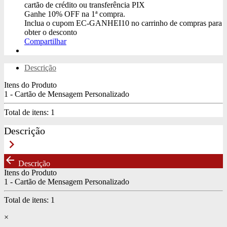
cartão de crédito ou transferência PIX
Ganhe
10% OFF
na 1ª compra.
Inclua o cupom
EC-GANHEI10
no carrinho de compras para
obter o desconto
Compartilhar
Descrição
Itens do Produto
1 - Cartão de Mensagem Personalizado
Total de itens:
1
Descrição
keyboard_arrow_right
arrow_back
Descrição
Itens do Produto
1 - Cartão de Mensagem Personalizado
Total de itens:
1
×