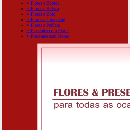
⚬
Flores e Bebida
⚬
Flores e Beleza
⚬
Flores e Bolo
⚬
Flores e Chocolate
⚬
Flores e Pelúcia
⚬
Presentes com Flores
⚬
Presentes sem Flores