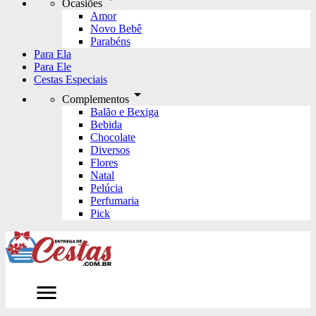
Ocasiões
Amor
Novo Bebê
Parabéns
Para Ela
Para Ele
Cestas Especiais
arrow_drop_down
Complementos
Balão e Bexiga
Bebida
Chocolate
Diversos
Flores
Natal
Pelúcia
Perfumaria
Pick
menu