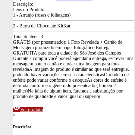
Descrição:
Itens do Produto
1 - Arranjo (rosas e folhagens)
2 - Barra de Chocolate KitKat
Total de itens:
3
GRÁTIS (por presenteado): 1 Foto Revelada + Cartão de
Mensagem produzido em papel fotográfico
Entrega
GRATUITA para toda a cidade de São José dos Campos
Durante a compra você poderá agendar a entrega, escrever uma
mensagem para o cartão e enviar uma imagem para foto
revelada
A imagem do produto é similar ao que será entregue,
podendo haver variações em suas características
O modelo de
enfeite pode variar conforme o estoque
As cores do enfeite é
definida conforme o gênero do presenteado ( homem /
mulher)
Na falta de algum item, faremos a substituição por
produto de qualidade e valor igual ou superior
visibility
Ver produto
×
Descrição: