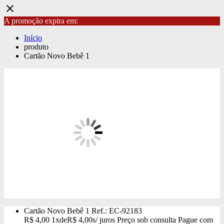
close
A promoção expira em:
Início
produto
Cartão Novo Bebê 1
Cartão Novo Bebê 1
Ref.: EC-92183
R$
4,00
1x
de
R$
4,00
s/ juros
Preço sob consulta
Pague com