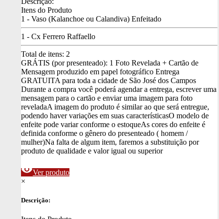
Descrição:
Itens do Produto
1 - Vaso (Kalanchoe ou Calandiva) Enfeitado
1 - Cx Ferrero Raffaello
Total de itens:
2
GRÁTIS (por presenteado): 1 Foto Revelada + Cartão de
Mensagem produzido em papel fotográfico
Entrega
GRATUITA para toda a cidade de São José dos Campos
Durante a compra você poderá agendar a entrega, escrever uma
mensagem para o cartão e enviar uma imagem para foto
revelada
A imagem do produto é similar ao que será entregue,
podendo haver variações em suas características
O modelo de
enfeite pode variar conforme o estoque
As cores do enfeite é
definida conforme o gênero do presenteado ( homem /
mulher)
Na falta de algum item, faremos a substituição por
produto de qualidade e valor igual ou superior
visibility
Ver produto
×
Descrição: