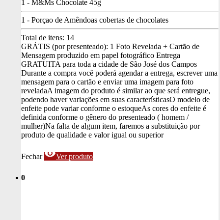
1 - M&Ms Chocolate 45g
1 - Porçao de Amêndoas cobertas de chocolates
Total de itens:
14
GRÁTIS (por presenteado): 1 Foto Revelada + Cartão de
Mensagem produzido em papel fotográfico
Entrega
GRATUITA para toda a cidade de São José dos Campos
Durante a compra você poderá agendar a entrega, escrever uma
mensagem para o cartão e enviar uma imagem para foto
revelada
A imagem do produto é similar ao que será entregue,
podendo haver variações em suas características
O modelo de
enfeite pode variar conforme o estoque
As cores do enfeite é
definida conforme o gênero do presenteado ( homem /
mulher)
Na falta de algum item, faremos a substituição por
produto de qualidade e valor igual ou superior
visibility
Fechar
Ver produto
0