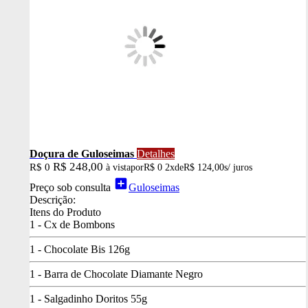
Doçura de Guloseimas
Detalhes
R$ 248,00
R$ 0
à vista
por
R$ 0
2x
de
R$ 124,00
s/ juros
add_box
Preço sob consulta
Guloseimas
Descrição:
Itens do Produto
1 - Cx de Bombons
1 - Chocolate Bis 126g
1 - Barra de Chocolate Diamante Negro
1 - Salgadinho Doritos 55g