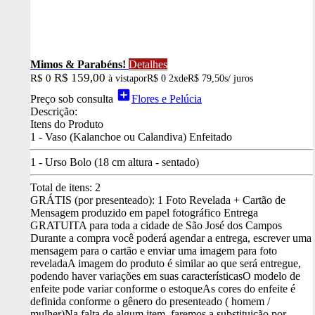
Mimos & Parabéns!
Detalhes
R$ 159,00
R$ 0
à vista
por
R$ 0
2x
de
R$ 79,50
s/ juros
add_box
Preço sob consulta
Flores e Pelúcia
Descrição:
Itens do Produto
1 - Vaso (Kalanchoe ou Calandiva) Enfeitado
1 - Urso Bolo (18 cm altura - sentado)
Total de itens:
2
GRÁTIS (por presenteado): 1 Foto Revelada + Cartão de
Mensagem produzido em papel fotográfico
Entrega
GRATUITA para toda a cidade de São José dos Campos
Durante a compra você poderá agendar a entrega, escrever uma
mensagem para o cartão e enviar uma imagem para foto
revelada
A imagem do produto é similar ao que será entregue,
podendo haver variações em suas características
O modelo de
enfeite pode variar conforme o estoque
As cores do enfeite é
definida conforme o gênero do presenteado ( homem /
mulher)
Na falta de algum item, faremos a substituição por