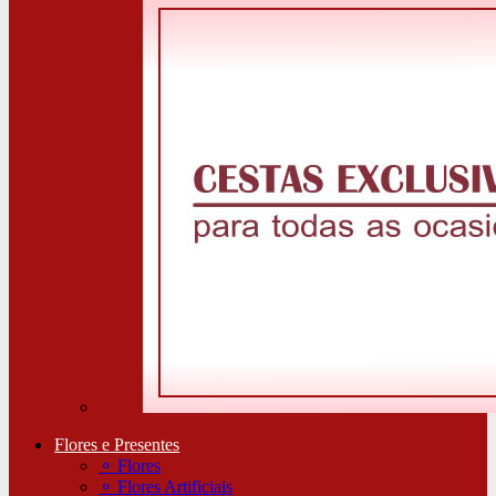
Flores e Presentes
⚬
Flores
⚬
Flores Artificiais