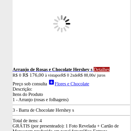
Arranjo de Rosas e Chocolate Hershey s
Detalhes
R$ 176,00
R$ 0
à vista
por
R$ 0
2x
de
R$ 88,00
s/ juros
add_box
Preço sob consulta
Flores e Chocolate
Descrição:
Itens do Produto
1 - Arranjo (rosas e folhagens)
3 - Barra de Chocolate Hershey s
Total de itens:
4
GRÁTIS (por presenteado): 1 Foto Revelada + Cartão de