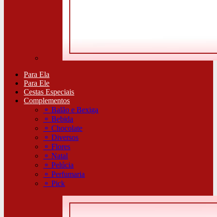
Para Ela
Para Ele
Cestas Especiais
Complementos
⚬
Balão e Bexiga
⚬
Bebida
⚬
Chocolate
⚬
Diversos
⚬
Flores
⚬
Natal
⚬
Pelúcia
⚬
Perfumaria
⚬
Pick