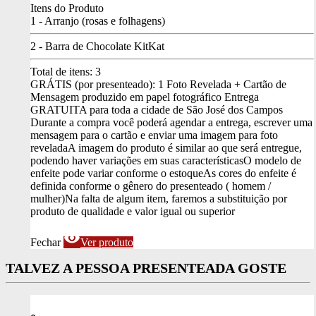
Itens do Produto
1 - Arranjo (rosas e folhagens)
2 - Barra de Chocolate KitKat
Total de itens:
3
GRÁTIS (por presenteado): 1 Foto Revelada + Cartão de
Mensagem produzido em papel fotográfico
Entrega
GRATUITA para toda a cidade de São José dos Campos
Durante a compra você poderá agendar a entrega, escrever uma
mensagem para o cartão e enviar uma imagem para foto
revelada
A imagem do produto é similar ao que será entregue,
podendo haver variações em suas características
O modelo de
enfeite pode variar conforme o estoque
As cores do enfeite é
definida conforme o gênero do presenteado ( homem /
mulher)
Na falta de algum item, faremos a substituição por
produto de qualidade e valor igual ou superior
visibility
Fechar
Ver produto
TALVEZ A PESSOA PRESENTEADA GOSTE