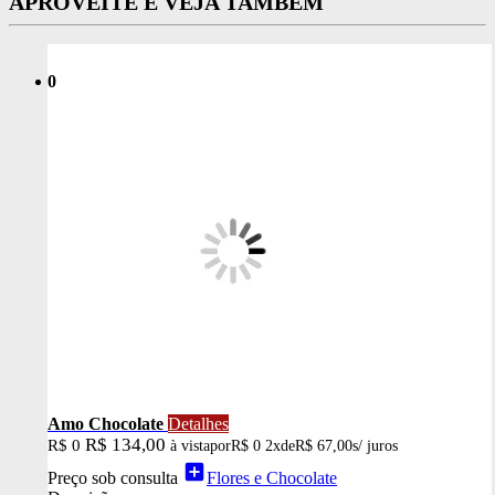
APROVEITE E VEJA TAMBÉM
0
Amo Chocolate
Detalhes
R$ 134,00
R$ 0
à vista
por
R$ 0
2x
de
R$ 67,00
s/ juros
add_box
Preço sob consulta
Flores e Chocolate