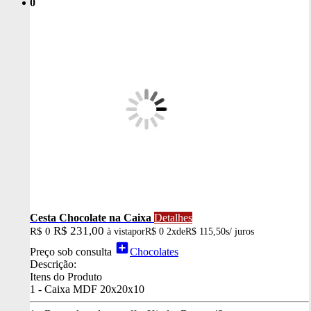
0
Cesta Chocolate na Caixa
Detalhes
R$ 231,00
R$ 0
à vista
por
R$ 0
2x
de
R$ 115,50
s/ juros
add_box
Preço sob consulta
Chocolates
Descrição:
Itens do Produto
1 - Caixa MDF 20x20x10