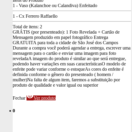
Itens do Produto
1 - Vaso (Kalanchoe ou Calandiva) Enfeitado
1 - Cx Ferrero Raffaello
Total de itens:
2
GRÁTIS (por presenteado): 1 Foto Revelada + Cartão de
Mensagem produzido em papel fotográfico
Entrega
GRATUITA para toda a cidade de São José dos Campos
Durante a compra você poderá agendar a entrega, escrever uma
mensagem para o cartão e enviar uma imagem para foto
revelada
A imagem do produto é similar ao que será entregue,
podendo haver variações em suas características
O modelo de
enfeite pode variar conforme o estoque
As cores do enfeite é
definida conforme o gênero do presenteado ( homem /
mulher)
Na falta de algum item, faremos a substituição por
produto de qualidade e valor igual ou superior
visibility
Fechar
Ver produto
0