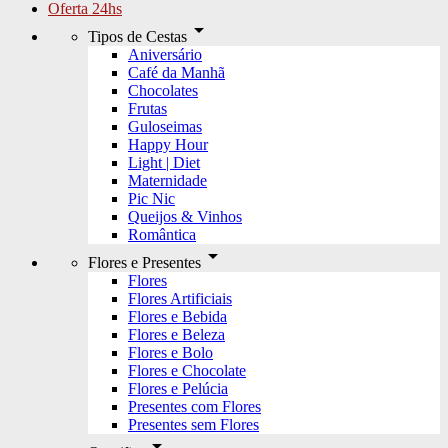
Oferta 24hs
arrow_drop_down
Tipos de Cestas
Aniversário
Café da Manhã
Chocolates
Frutas
Guloseimas
Happy Hour
Light | Diet
Maternidade
Pic Nic
Queijos & Vinhos
Romântica
arrow_drop_down
Flores e Presentes
Flores
Flores Artificiais
Flores e Bebida
Flores e Beleza
Flores e Bolo
Flores e Chocolate
Flores e Pelúcia
Presentes com Flores
Presentes sem Flores
arrow_drop_down