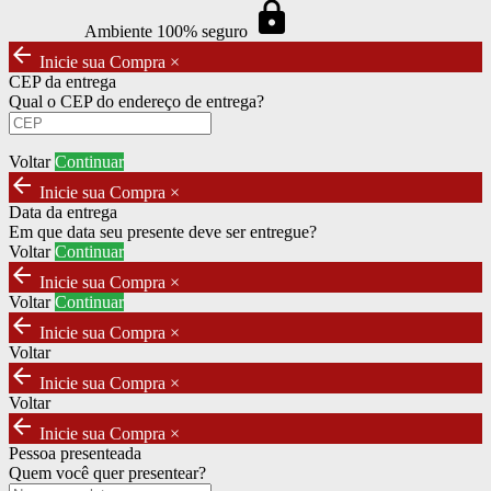
https
Ambiente 100% seguro
arrow_back
Inicie sua Compra
×
CEP da entrega
Qual o CEP do endereço de entrega?
Voltar
Continuar
arrow_back
Inicie sua Compra
×
Data da entrega
Em que data seu presente deve ser entregue?
Voltar
Continuar
arrow_back
Inicie sua Compra
×
Voltar
Continuar
arrow_back
Inicie sua Compra
×
Voltar
arrow_back
Inicie sua Compra
×
Voltar
arrow_back
Inicie sua Compra
×
Pessoa presenteada
Quem você quer presentear?