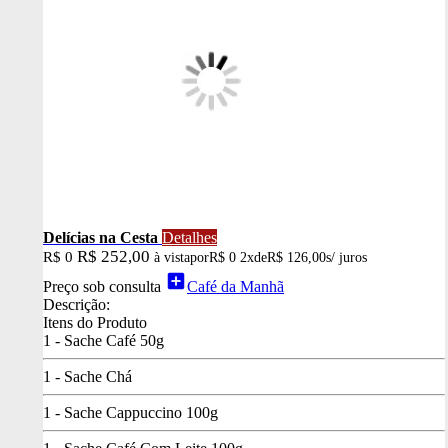
Delícias na Cesta
Detalhes
R$ 252,00
R$ 0
à vista
por
R$ 0
2x
de
R$ 126,00
s/ juros
add_box
Preço sob consulta
Café da Manhã
Descrição:
Itens do Produto
1 - Sache Café 50g
1 - Sache Chá
1 - Sache Cappuccino 100g