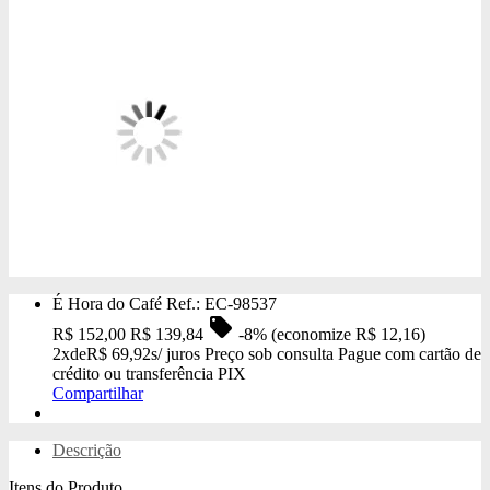
É Hora do Café
Ref.: EC-98537
local_offer
R$
152,00
R$
139,84
-8%
(economize R$ 12,16)
2x
de
R$
69,92
s/ juros
Preço sob consulta
Pague com cartão de
crédito ou transferência PIX
Compartilhar
Descrição
Itens do Produto