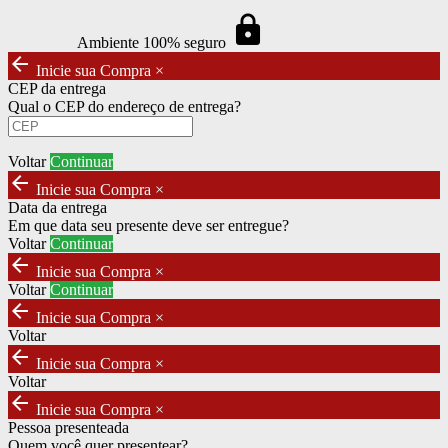
https
Ambiente 100% seguro
arrow_back
Inicie sua Compra
×
CEP da entrega
Qual o CEP do endereço de entrega?
Voltar
Continuar
arrow_back
Inicie sua Compra
×
Data da entrega
Em que data seu presente deve ser entregue?
Voltar
Continuar
arrow_back
Inicie sua Compra
×
Voltar
Continuar
arrow_back
Inicie sua Compra
×
Voltar
arrow_back
Inicie sua Compra
×
Voltar
arrow_back
Inicie sua Compra
×
Pessoa presenteada
Quem você quer presentear?