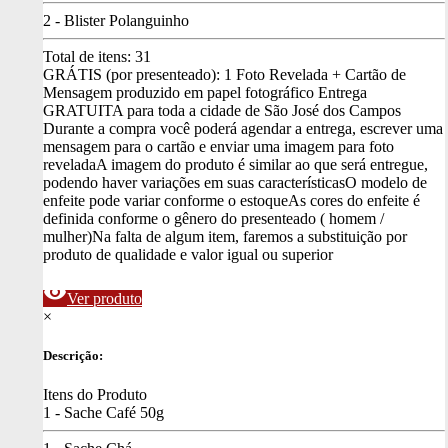
2 - Blister Polanguinho
Total de itens:
31
GRÁTIS (por presenteado): 1 Foto Revelada + Cartão de
Mensagem produzido em papel fotográfico
Entrega
GRATUITA para toda a cidade de São José dos Campos
Durante a compra você poderá agendar a entrega, escrever uma
mensagem para o cartão e enviar uma imagem para foto
revelada
A imagem do produto é similar ao que será entregue,
podendo haver variações em suas características
O modelo de
enfeite pode variar conforme o estoque
As cores do enfeite é
definida conforme o gênero do presenteado ( homem /
mulher)
Na falta de algum item, faremos a substituição por
produto de qualidade e valor igual ou superior
visibility
Ver produto
×
Descrição:
Itens do Produto
1 - Sache Café 50g