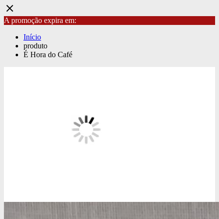
close
A promoção expira em:
Início
produto
É Hora do Café