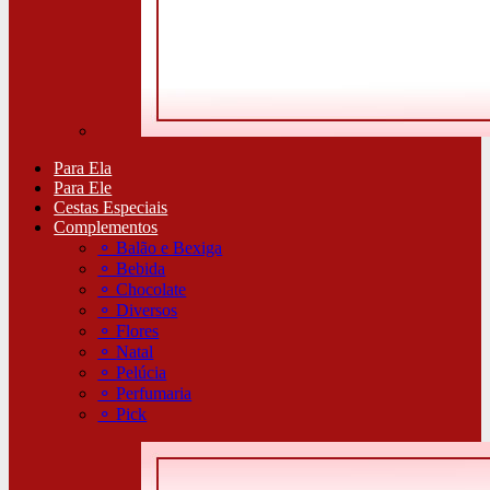
Para Ela
Para Ele
Cestas Especiais
Complementos
⚬
Balão e Bexiga
⚬
Bebida
⚬
Chocolate
⚬
Diversos
⚬
Flores
⚬
Natal
⚬
Pelúcia
⚬
Perfumaria
⚬
Pick