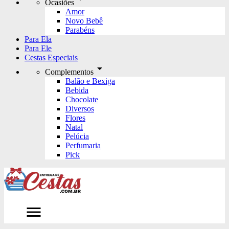
Ocasiões
Amor
Novo Bebê
Parabéns
Para Ela
Para Ele
Cestas Especiais
arrow_drop_down
Complementos
Balão e Bexiga
Bebida
Chocolate
Diversos
Flores
Natal
Pelúcia
Perfumaria
Pick
menu