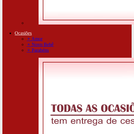
Ocasiões
⚬
Amor
⚬
Novo Bebê
⚬
Parabéns