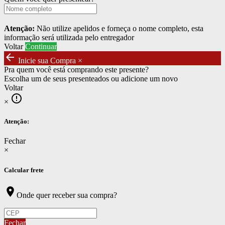
Atenção:
Não utilize apelidos e forneça o nome completo, esta
informação será utilizada pelo entregador
Voltar
Continuar
arrow_back
Inicie sua Compra
×
Pra quem você está comprando este presente?
Escolha um de seus presenteados ou adicione um novo
Voltar
error_outline
×
Atenção:
Fechar
×
Calcular frete
location_on
Onde quer receber sua compra?
Fechar