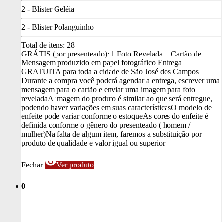
2 - Blister Geléia
2 - Blister Polanguinho
Total de itens:
28
GRÁTIS (por presenteado): 1 Foto Revelada + Cartão de
Mensagem produzido em papel fotográfico
Entrega
GRATUITA para toda a cidade de São José dos Campos
Durante a compra você poderá agendar a entrega, escrever uma
mensagem para o cartão e enviar uma imagem para foto
revelada
A imagem do produto é similar ao que será entregue,
podendo haver variações em suas características
O modelo de
enfeite pode variar conforme o estoque
As cores do enfeite é
definida conforme o gênero do presenteado ( homem /
mulher)
Na falta de algum item, faremos a substituição por
produto de qualidade e valor igual ou superior
visibility
Fechar
Ver produto
0