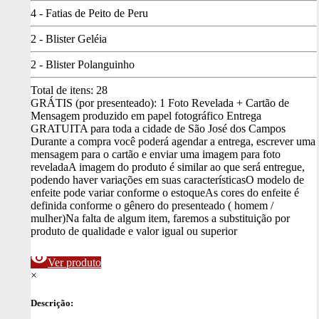
4 - Fatias de Peito de Peru
2 - Blister Geléia
2 - Blister Polanguinho
Total de itens:
28
GRÁTIS (por presenteado): 1 Foto Revelada + Cartão de
Mensagem produzido em papel fotográfico
Entrega
GRATUITA para toda a cidade de São José dos Campos
Durante a compra você poderá agendar a entrega, escrever uma
mensagem para o cartão e enviar uma imagem para foto
revelada
A imagem do produto é similar ao que será entregue,
podendo haver variações em suas características
O modelo de
enfeite pode variar conforme o estoque
As cores do enfeite é
definida conforme o gênero do presenteado ( homem /
mulher)
Na falta de algum item, faremos a substituição por
produto de qualidade e valor igual ou superior
visibility
Ver produto
×
Descrição: