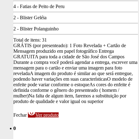
4 - Fatias de Peito de Peru
2 - Blister Geléia
2 - Blister Polanguinho
Total de itens:
31
GRÁTIS (por presenteado): 1 Foto Revelada + Cartão de
Mensagem produzido em papel fotográfico
Entrega
GRATUITA para toda a cidade de São José dos Campos
Durante a compra você poderá agendar a entrega, escrever uma
mensagem para o cartão e enviar uma imagem para foto
revelada
A imagem do produto é similar ao que será entregue,
podendo haver variações em suas características
O modelo de
enfeite pode variar conforme o estoque
As cores do enfeite é
definida conforme o gênero do presenteado ( homem /
mulher)
Na falta de algum item, faremos a substituição por
produto de qualidade e valor igual ou superior
visibility
Fechar
Ver produto
0