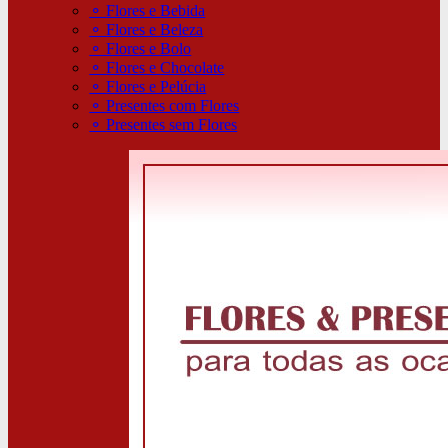
⚬
Flores e Bebida
⚬
Flores e Beleza
⚬
Flores e Bolo
⚬
Flores e Chocolate
⚬
Flores e Pelúcia
⚬
Presentes com Flores
⚬
Presentes sem Flores