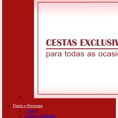
Flores e Presentes
⚬
Flores
⚬
Flores Artificiais