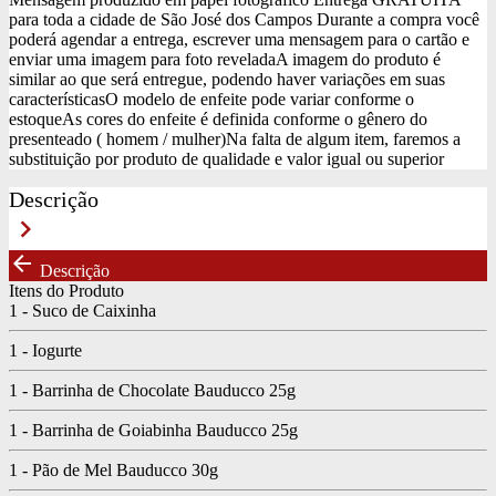
para toda a cidade de São José dos Campos
Durante a compra você
poderá agendar a entrega, escrever uma mensagem para o cartão e
enviar uma imagem para foto revelada
A imagem do produto é
similar ao que será entregue, podendo haver variações em suas
características
O modelo de enfeite pode variar conforme o
estoque
As cores do enfeite é definida conforme o gênero do
presenteado ( homem / mulher)
Na falta de algum item, faremos a
substituição por produto de qualidade e valor igual ou superior
Descrição
keyboard_arrow_right
arrow_back
Descrição
Itens do Produto
1 - Suco de Caixinha
1 - Iogurte
1 - Barrinha de Chocolate Bauducco 25g
1 - Barrinha de Goiabinha Bauducco 25g
1 - Pão de Mel Bauducco 30g