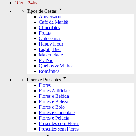
Oferta 24hs
arrow_drop_down
Tipos de Cestas
Aniversário
Café da Manhã
Chocolates
Frutas
Guloseimas
Happy Hour
Light | Diet
Maternidade
Pic Nic
Queijos & Vinhos
Romântica
arrow_drop_down
Flores e Presentes
Flores
Flores Artificiais
Flores e Bebida
Flores e Beleza
Flores e Bolo
Flores e Chocolate
Flores e Pelúcia
Presentes com Flores
Presentes sem Flores
arrow_drop_down