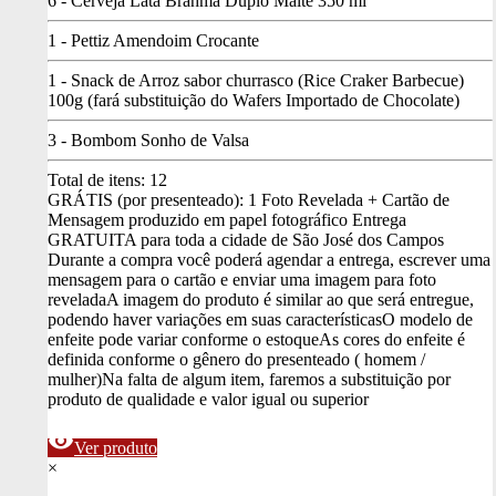
6 - Cerveja Lata Brahma Duplo Malte 350 ml
1 - Pettiz Amendoim Crocante
1 - Snack de Arroz sabor churrasco (Rice Craker Barbecue)
100g (fará substituição do Wafers Importado de Chocolate)
3 - Bombom Sonho de Valsa
Total de itens:
12
GRÁTIS (por presenteado): 1 Foto Revelada + Cartão de
Mensagem produzido em papel fotográfico
Entrega
GRATUITA para toda a cidade de São José dos Campos
Durante a compra você poderá agendar a entrega, escrever uma
mensagem para o cartão e enviar uma imagem para foto
revelada
A imagem do produto é similar ao que será entregue,
podendo haver variações em suas características
O modelo de
enfeite pode variar conforme o estoque
As cores do enfeite é
definida conforme o gênero do presenteado ( homem /
mulher)
Na falta de algum item, faremos a substituição por
produto de qualidade e valor igual ou superior
visibility
Ver produto
×