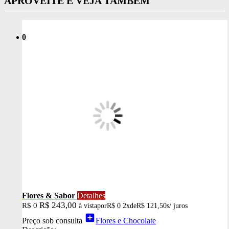
APROVEITE E VEJA TAMBÉM
0
Flores & Sabor
Detalhes
R$ 243,00
R$ 0
à vista
por
R$ 0
2x
de
R$ 121,50
s/ juros
add_box
Preço sob consulta
Flores e Chocolate