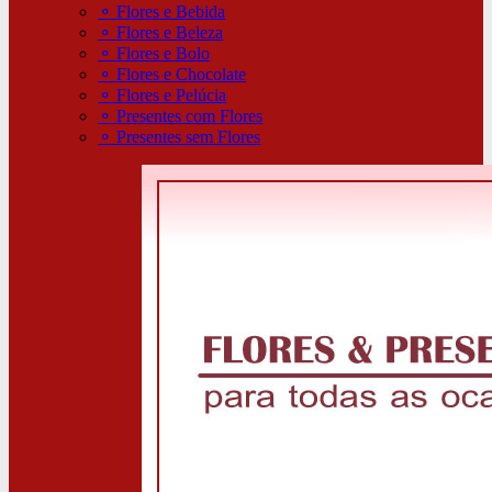
⚬
Flores e Bebida
⚬
Flores e Beleza
⚬
Flores e Bolo
⚬
Flores e Chocolate
⚬
Flores e Pelúcia
⚬
Presentes com Flores
⚬
Presentes sem Flores