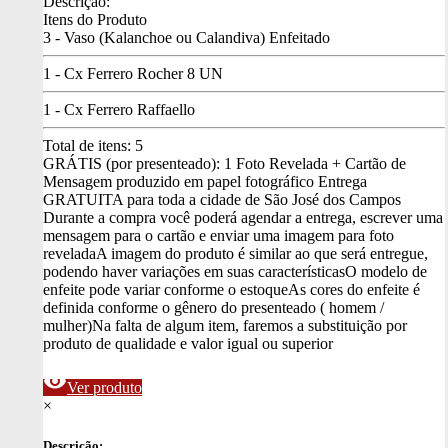
Descrição:
Itens do Produto
3 - Vaso (Kalanchoe ou Calandiva) Enfeitado
1 - Cx Ferrero Rocher 8 UN
1 - Cx Ferrero Raffaello
Total de itens:
5
GRÁTIS (por presenteado): 1 Foto Revelada + Cartão de
Mensagem produzido em papel fotográfico
Entrega
GRATUITA para toda a cidade de São José dos Campos
Durante a compra você poderá agendar a entrega, escrever uma
mensagem para o cartão e enviar uma imagem para foto
revelada
A imagem do produto é similar ao que será entregue,
podendo haver variações em suas características
O modelo de
enfeite pode variar conforme o estoque
As cores do enfeite é
definida conforme o gênero do presenteado ( homem /
mulher)
Na falta de algum item, faremos a substituição por
produto de qualidade e valor igual ou superior
visibility
Ver produto
×
Descrição: