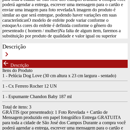
poderá agendar a entrega, escrever uma mensagem para o cartão e
enviar uma imagem para foto revelada
A imagem do produto é
similar ao que será entregue, podendo haver variações em suas
características
O modelo de enfeite pode variar conforme o
estoque
As cores do enfeite é definida conforme o gênero do
presenteado ( homem / mulher)
Na falta de algum item, faremos a
substituição por produto de qualidade e valor igual ou superior
Descrição
keyboard_arrow_right
arrow_back
Descrição
Itens do Produto
1 - Pelúcia Dog Love (30 cm altura x 23 cm largura - sentado)
1 - Cx Ferrero Rocher 12 UN
1 - Espumante Chandon Baby 187 ml
Total de itens:
3
GRÁTIS (por presenteado): 1 Foto Revelada + Cartão de
Mensagem produzido em papel fotográfico
Entrega GRATUITA
para toda a cidade de São José dos Campos
Durante a compra você
poderá agendar a entrega, escrever uma mensagem para o cartão e