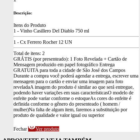
×
Descrição:
Itens do Produto
1 - Vinho Casillero Del Diablo 750 ml
1 - Cx Ferrero Rocher 12 UN
Total de itens:
2
GRÁTIS (por presenteado): 1 Foto Revelada + Cartão de
Mensagem produzido em papel fotográfico
Entrega
GRATUITA para toda a cidade de São José dos Campos
Durante a compra você poderá agendar a entrega, escrever uma
mensagem para o cartão e enviar uma imagem para foto
revelada
A imagem do produto é similar ao que será entregue,
podendo haver variações em suas características
O modelo de
enfeite pode variar conforme o estoque
As cores do enfeite é
definida conforme o gênero do presenteado ( homem /
mulher)
Na falta de algum item, faremos a substituição por
produto de qualidade e valor igual ou superior
visibility
Fechar
Ver produto