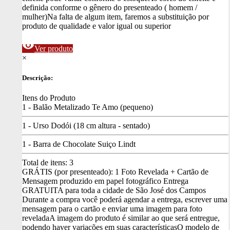
definida conforme o gênero do presenteado ( homem /
mulher)
Na falta de algum item, faremos a substituição por
produto de qualidade e valor igual ou superior
visibility
Ver produto
×
Descrição:
Itens do Produto
1 - Balão Metalizado Te Amo (pequeno)
1 - Urso Dodói (18 cm altura - sentado)
1 - Barra de Chocolate Suiço Lindt
Total de itens:
3
GRÁTIS (por presenteado): 1 Foto Revelada + Cartão de
Mensagem produzido em papel fotográfico
Entrega
GRATUITA para toda a cidade de São José dos Campos
Durante a compra você poderá agendar a entrega, escrever uma
mensagem para o cartão e enviar uma imagem para foto
revelada
A imagem do produto é similar ao que será entregue,
podendo haver variações em suas características
O modelo de