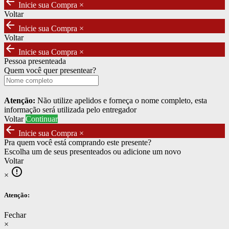
arrow_back
Inicie sua Compra
×
Voltar
arrow_back
Inicie sua Compra
×
Voltar
arrow_back
Inicie sua Compra
×
Pessoa presenteada
Quem você quer presentear?
Atenção:
Não utilize apelidos e forneça o nome completo, esta
informação será utilizada pelo entregador
Voltar
Continuar
arrow_back
Inicie sua Compra
×
Pra quem você está comprando este presente?
Escolha um de seus presenteados ou adicione um novo
Voltar
error_outline
×
Atenção:
Fechar
×