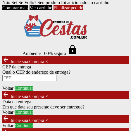
Não Sei Se Volto?
Seu produto foi adicionado ao carrinho.
Comprar mais
Ver carrinho
Finalizar pedido
https
Ambiente 100% seguro
arrow_back
Inicie sua Compra
×
CEP da entrega
Qual o CEP do endereço de entrega?
Voltar
Continuar
arrow_back
Inicie sua Compra
×
Data da entrega
Em que data seu presente deve ser entregue?
Voltar
Continuar
arrow_back
Inicie sua Compra
×
Voltar
Continuar