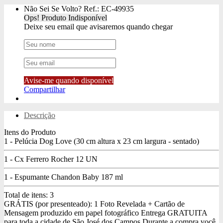
Não Sei Se Volto?
Ref.: EC-49935
Ops! Produto Indisponível
Deixe seu email que avisaremos quando chegar
Avise-me quando disponível
Compartilhar
Descrição
Itens do Produto
1 - Pelúcia Dog Love (30 cm altura x 23 cm largura - sentado)
1 - Cx Ferrero Rocher 12 UN
1 - Espumante Chandon Baby 187 ml
Total de itens:
3
GRÁTIS (por presenteado): 1 Foto Revelada + Cartão de
Mensagem produzido em papel fotográfico
Entrega GRATUITA
para toda a cidade de São José dos Campos
Durante a compra você