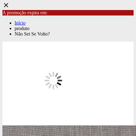
close
A promoção expira em:
Início
produto
Não Sei Se Volto?