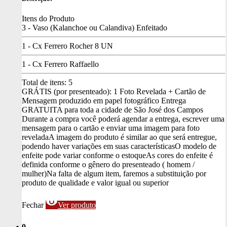
Itens do Produto
3 - Vaso (Kalanchoe ou Calandiva) Enfeitado
1 - Cx Ferrero Rocher 8 UN
1 - Cx Ferrero Raffaello
Total de itens:
5
GRÁTIS (por presenteado): 1 Foto Revelada + Cartão de
Mensagem produzido em papel fotográfico
Entrega
GRATUITA para toda a cidade de São José dos Campos
Durante a compra você poderá agendar a entrega, escrever uma
mensagem para o cartão e enviar uma imagem para foto
revelada
A imagem do produto é similar ao que será entregue,
podendo haver variações em suas características
O modelo de
enfeite pode variar conforme o estoque
As cores do enfeite é
definida conforme o gênero do presenteado ( homem /
mulher)
Na falta de algum item, faremos a substituição por
produto de qualidade e valor igual ou superior
visibility
Fechar
Ver produto
0