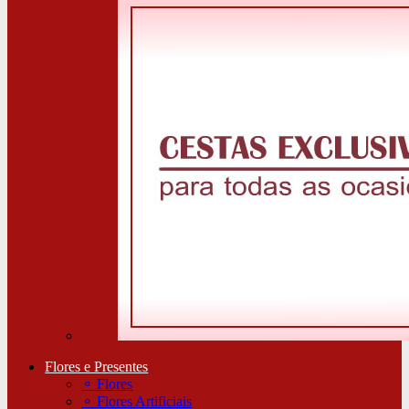
Flores e Presentes
⚬
Flores
⚬
Flores Artificiais