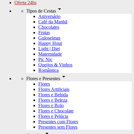
Oferta 24hs
arrow_drop_down
Tipos de Cestas
Aniversário
Café da Manhã
Chocolates
Frutas
Guloseimas
Happy Hour
Light | Diet
Maternidade
Pic Nic
Queijos & Vinhos
Romântica
arrow_drop_down
Flores e Presentes
Flores
Flores Artificiais
Flores e Bebida
Flores e Beleza
Flores e Bolo
Flores e Chocolate
Flores e Pelúcia
Presentes com Flores
Presentes sem Flores
arrow_drop_down