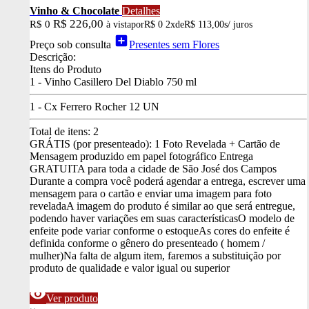
Vinho & Chocolate
Detalhes
R$ 226,00
R$ 0
à vista
por
R$ 0
2x
de
R$ 113,00
s/ juros
add_box
Preço sob consulta
Presentes sem Flores
Descrição:
Itens do Produto
1 - Vinho Casillero Del Diablo 750 ml
1 - Cx Ferrero Rocher 12 UN
Total de itens:
2
GRÁTIS (por presenteado): 1 Foto Revelada + Cartão de
Mensagem produzido em papel fotográfico
Entrega
GRATUITA para toda a cidade de São José dos Campos
Durante a compra você poderá agendar a entrega, escrever uma
mensagem para o cartão e enviar uma imagem para foto
revelada
A imagem do produto é similar ao que será entregue,
podendo haver variações em suas características
O modelo de
enfeite pode variar conforme o estoque
As cores do enfeite é
definida conforme o gênero do presenteado ( homem /
mulher)
Na falta de algum item, faremos a substituição por
produto de qualidade e valor igual ou superior
visibility
Ver produto