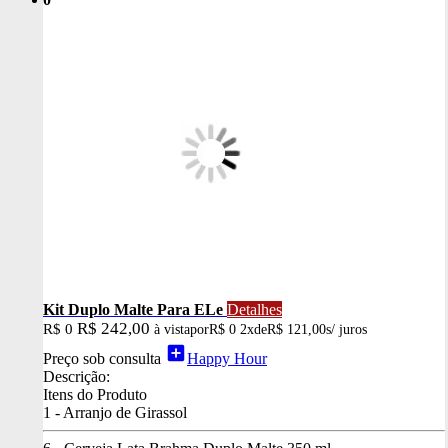
Kit Duplo Malte Para ELe
Detalhes
R$ 242,00
R$ 0
à vista
por
R$ 0
2x
de
R$ 121,00
s/ juros
add_box
Preço sob consulta
Happy Hour
Descrição:
Itens do Produto
1 - Arranjo de Girassol