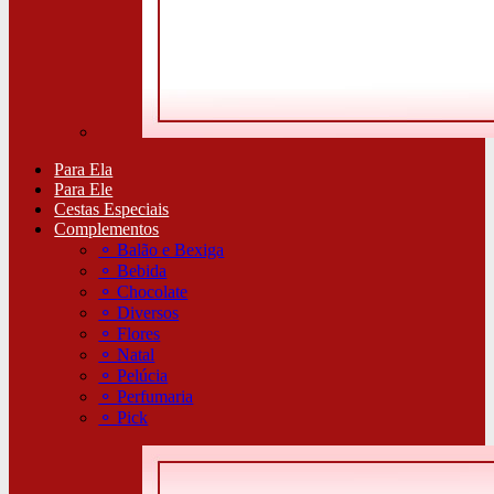
Para Ela
Para Ele
Cestas Especiais
Complementos
⚬
Balão e Bexiga
⚬
Bebida
⚬
Chocolate
⚬
Diversos
⚬
Flores
⚬
Natal
⚬
Pelúcia
⚬
Perfumaria
⚬
Pick