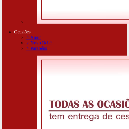
Ocasiões
⚬
Amor
⚬
Novo Bebê
⚬
Parabéns