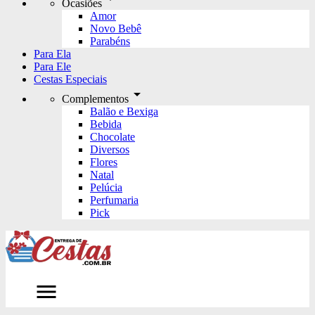
Ocasiões
Amor
Novo Bebê
Parabéns
Para Ela
Para Ele
Cestas Especiais
arrow_drop_down
Complementos
Balão e Bexiga
Bebida
Chocolate
Diversos
Flores
Natal
Pelúcia
Perfumaria
Pick
menu