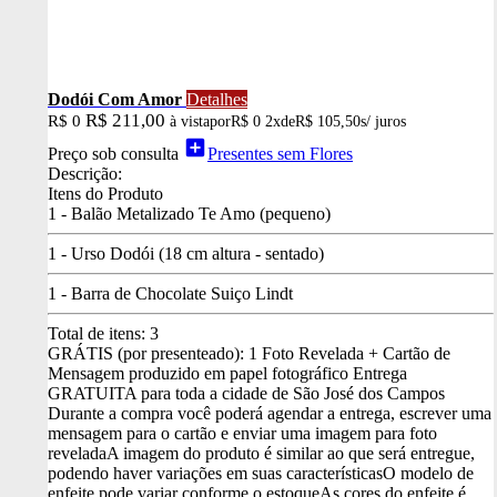
Dodói Com Amor
Detalhes
R$ 211,00
R$ 0
à vista
por
R$ 0
2x
de
R$ 105,50
s/ juros
add_box
Preço sob consulta
Presentes sem Flores
Descrição:
Itens do Produto
1 - Balão Metalizado Te Amo (pequeno)
1 - Urso Dodói (18 cm altura - sentado)
1 - Barra de Chocolate Suiço Lindt
Total de itens:
3
GRÁTIS (por presenteado): 1 Foto Revelada + Cartão de
Mensagem produzido em papel fotográfico
Entrega
GRATUITA para toda a cidade de São José dos Campos
Durante a compra você poderá agendar a entrega, escrever uma
mensagem para o cartão e enviar uma imagem para foto
revelada
A imagem do produto é similar ao que será entregue,
podendo haver variações em suas características
O modelo de
enfeite pode variar conforme o estoque
As cores do enfeite é