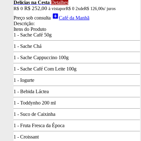
Delícias na Cesta
Detalhes
R$ 252,00
R$ 0
à vista
por
R$ 0
2x
de
R$ 126,00
s/ juros
add_box
Preço sob consulta
Café da Manhã
Descrição:
Itens do Produto
1 - Sache Café 50g
1 - Sache Chá
1 - Sache Cappuccino 100g
1 - Sache Café Com Leite 100g
1 - Iogurte
1 - Bebida Láctea
1 - Toddynho 200 ml
1 - Suco de Caixinha
1 - Fruta Fresca da Época
1 - Croissant