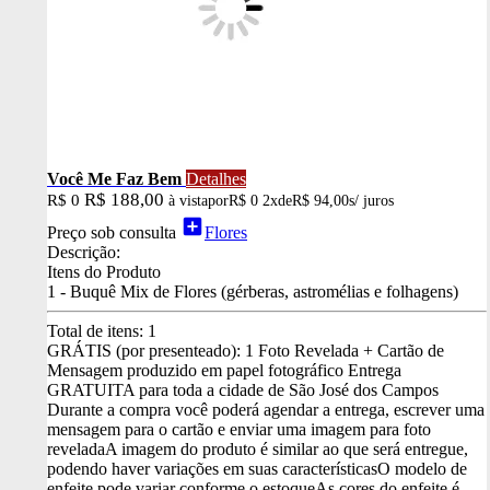
Você Me Faz Bem
Detalhes
R$ 188,00
R$ 0
à vista
por
R$ 0
2x
de
R$ 94,00
s/ juros
add_box
Preço sob consulta
Flores
Descrição:
Itens do Produto
1 - Buquê Mix de Flores (gérberas, astromélias e folhagens)
Total de itens:
1
GRÁTIS (por presenteado): 1 Foto Revelada + Cartão de
Mensagem produzido em papel fotográfico
Entrega
GRATUITA para toda a cidade de São José dos Campos
Durante a compra você poderá agendar a entrega, escrever uma
mensagem para o cartão e enviar uma imagem para foto
revelada
A imagem do produto é similar ao que será entregue,
podendo haver variações em suas características
O modelo de
enfeite pode variar conforme o estoque
As cores do enfeite é