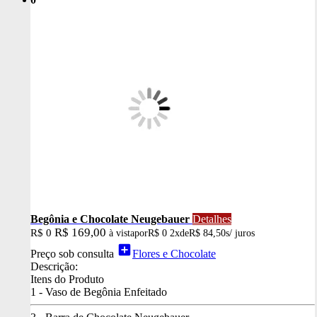
Begônia e Chocolate Neugebauer
Detalhes
R$ 169,00
R$ 0
à vista
por
R$ 0
2x
de
R$ 84,50
s/ juros
add_box
Preço sob consulta
Flores e Chocolate
Descrição:
Itens do Produto
1 - Vaso de Begônia Enfeitado