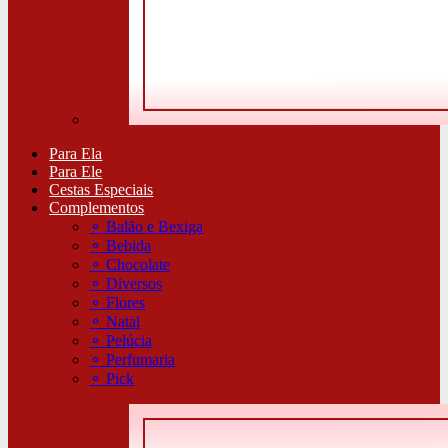
Para Ela
Para Ele
Cestas Especiais
Complementos
⚬
Balão e Bexiga
⚬
Bebida
⚬
Chocolate
⚬
Diversos
⚬
Flores
⚬
Natal
⚬
Pelúcia
⚬
Perfumaria
⚬
Pick