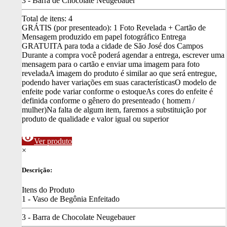
3 - Barra de Chocolate Neugebauer
Total de itens:
4
GRÁTIS (por presenteado): 1 Foto Revelada + Cartão de
Mensagem produzido em papel fotográfico
Entrega
GRATUITA para toda a cidade de São José dos Campos
Durante a compra você poderá agendar a entrega, escrever uma
mensagem para o cartão e enviar uma imagem para foto
revelada
A imagem do produto é similar ao que será entregue,
podendo haver variações em suas características
O modelo de
enfeite pode variar conforme o estoque
As cores do enfeite é
definida conforme o gênero do presenteado ( homem /
mulher)
Na falta de algum item, faremos a substituição por
produto de qualidade e valor igual ou superior
visibility
Ver produto
×
Descrição:
Itens do Produto
1 - Vaso de Begônia Enfeitado
3 - Barra de Chocolate Neugebauer