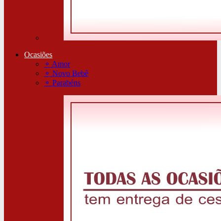
Ocasiões
⚬
Amor
⚬
Novo Bebê
⚬
Parabéns