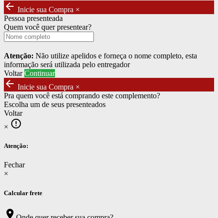
arrow_back
Inicie sua Compra
×
Pessoa presenteada
Quem você quer presentear?
Atenção:
Não utilize apelidos e forneça o nome completo, esta
informação será utilizada pelo entregador
Voltar
Continuar
arrow_back
Inicie sua Compra
×
Pra quem você está comprando este complemento?
Escolha um de seus presenteados
Voltar
error_outline
×
Atenção:
Fechar
×
Calcular frete
location_on
Onde quer receber sua compra?