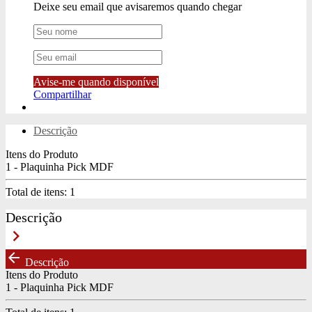
Deixe seu email que avisaremos quando chegar
Avise-me quando disponível
Compartilhar
Descrição
Itens do Produto
1 - Plaquinha Pick MDF
Total de itens:
1
Descrição
keyboard_arrow_right
arrow_back
Descrição
Itens do Produto
1 - Plaquinha Pick MDF