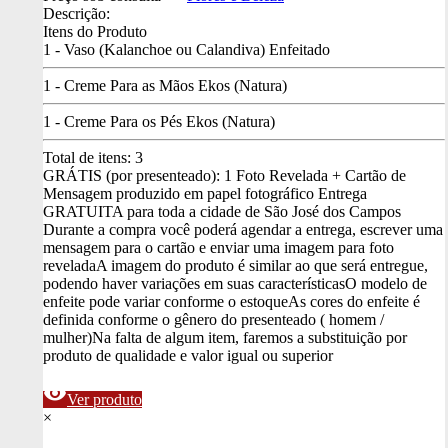
Descrição:
Itens do Produto
1 - Vaso (Kalanchoe ou Calandiva) Enfeitado
1 - Creme Para as Mãos Ekos (Natura)
1 - Creme Para os Pés Ekos (Natura)
Total de itens:
3
GRÁTIS (por presenteado): 1 Foto Revelada + Cartão de
Mensagem produzido em papel fotográfico
Entrega
GRATUITA para toda a cidade de São José dos Campos
Durante a compra você poderá agendar a entrega, escrever uma
mensagem para o cartão e enviar uma imagem para foto
revelada
A imagem do produto é similar ao que será entregue,
podendo haver variações em suas características
O modelo de
enfeite pode variar conforme o estoque
As cores do enfeite é
definida conforme o gênero do presenteado ( homem /
mulher)
Na falta de algum item, faremos a substituição por
produto de qualidade e valor igual ou superior
visibility
Ver produto
×