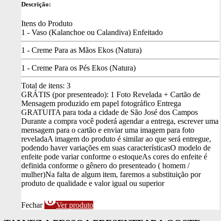
Descrição:
Itens do Produto
1 - Vaso (Kalanchoe ou Calandiva) Enfeitado
1 - Creme Para as Mãos Ekos (Natura)
1 - Creme Para os Pés Ekos (Natura)
Total de itens:
3
GRÁTIS (por presenteado): 1 Foto Revelada + Cartão de
Mensagem produzido em papel fotográfico
Entrega
GRATUITA para toda a cidade de São José dos Campos
Durante a compra você poderá agendar a entrega, escrever uma
mensagem para o cartão e enviar uma imagem para foto
revelada
A imagem do produto é similar ao que será entregue,
podendo haver variações em suas características
O modelo de
enfeite pode variar conforme o estoque
As cores do enfeite é
definida conforme o gênero do presenteado ( homem /
mulher)
Na falta de algum item, faremos a substituição por
produto de qualidade e valor igual ou superior
visibility
Fechar
Ver produto