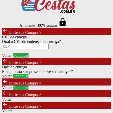
https
Ambiente 100% seguro
arrow_back
Inicie sua Compra
×
CEP da entrega
Qual o CEP do endereço de entrega?
Voltar
Continuar
arrow_back
Inicie sua Compra
×
Data da entrega
Em que data seu presente deve ser entregue?
Voltar
Continuar
arrow_back
Inicie sua Compra
×
Voltar
Continuar
arrow_back
Inicie sua Compra
×
Voltar
arrow_back
Inicie sua Compra
×
Voltar