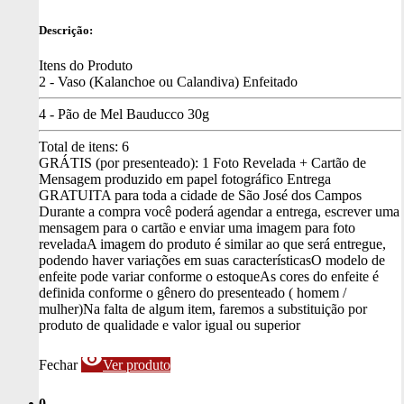
Descrição:
Itens do Produto
2 - Vaso (Kalanchoe ou Calandiva) Enfeitado
4 - Pão de Mel Bauducco 30g
Total de itens:
6
GRÁTIS (por presenteado): 1 Foto Revelada + Cartão de
Mensagem produzido em papel fotográfico
Entrega
GRATUITA para toda a cidade de São José dos Campos
Durante a compra você poderá agendar a entrega, escrever uma
mensagem para o cartão e enviar uma imagem para foto
revelada
A imagem do produto é similar ao que será entregue,
podendo haver variações em suas características
O modelo de
enfeite pode variar conforme o estoque
As cores do enfeite é
definida conforme o gênero do presenteado ( homem /
mulher)
Na falta de algum item, faremos a substituição por
produto de qualidade e valor igual ou superior
visibility
Fechar
Ver produto
0