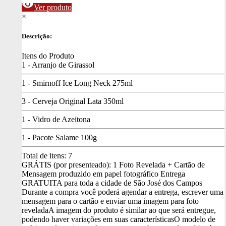
visibility
Ver produto
×
Descrição:
Itens do Produto
1 - Arranjo de Girassol
1 - Smirnoff Ice Long Neck 275ml
3 - Cerveja Original Lata 350ml
1 - Vidro de Azeitona
1 - Pacote Salame 100g
Total de itens:
7
GRÁTIS (por presenteado): 1 Foto Revelada + Cartão de
Mensagem produzido em papel fotográfico
Entrega
GRATUITA para toda a cidade de São José dos Campos
Durante a compra você poderá agendar a entrega, escrever uma
mensagem para o cartão e enviar uma imagem para foto
revelada
A imagem do produto é similar ao que será entregue,
podendo haver variações em suas características
O modelo de