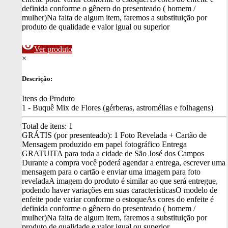
definida conforme o gênero do presenteado ( homem /
mulher)
Na falta de algum item, faremos a substituição por
produto de qualidade e valor igual ou superior
visibility
Ver produto
×
Descrição:
Itens do Produto
1 - Buquê Mix de Flores (gérberas, astromélias e folhagens)
Total de itens:
1
GRÁTIS (por presenteado): 1 Foto Revelada + Cartão de
Mensagem produzido em papel fotográfico
Entrega
GRATUITA para toda a cidade de São José dos Campos
Durante a compra você poderá agendar a entrega, escrever uma
mensagem para o cartão e enviar uma imagem para foto
revelada
A imagem do produto é similar ao que será entregue,
podendo haver variações em suas características
O modelo de
enfeite pode variar conforme o estoque
As cores do enfeite é
definida conforme o gênero do presenteado ( homem /
mulher)
Na falta de algum item, faremos a substituição por
produto de qualidade e valor igual ou superior