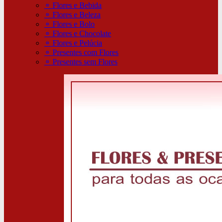
⚬
Flores e Bebida
⚬
Flores e Beleza
⚬
Flores e Bolo
⚬
Flores e Chocolate
⚬
Flores e Pelúcia
⚬
Presentes com Flores
⚬
Presentes sem Flores