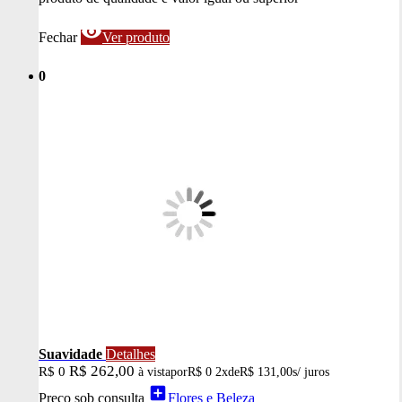
visibility
Fechar
Ver produto
0
Suavidade
Detalhes
R$ 262,00
R$ 0
à vista
por
R$ 0
2x
de
R$ 131,00
s/ juros
add_box
Preço sob consulta
Flores e Beleza