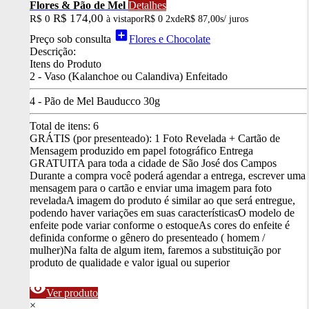
Flores & Pão de Mel
Detalhes
R$ 174,00
R$ 0
à vista
por
R$ 0
2x
de
R$ 87,00
s/ juros
add_box
Preço sob consulta
Flores e Chocolate
Descrição:
Itens do Produto
2 - Vaso (Kalanchoe ou Calandiva) Enfeitado
4 - Pão de Mel Bauducco 30g
Total de itens:
6
GRÁTIS (por presenteado): 1 Foto Revelada + Cartão de
Mensagem produzido em papel fotográfico
Entrega
GRATUITA para toda a cidade de São José dos Campos
Durante a compra você poderá agendar a entrega, escrever uma
mensagem para o cartão e enviar uma imagem para foto
revelada
A imagem do produto é similar ao que será entregue,
podendo haver variações em suas características
O modelo de
enfeite pode variar conforme o estoque
As cores do enfeite é
definida conforme o gênero do presenteado ( homem /
mulher)
Na falta de algum item, faremos a substituição por
produto de qualidade e valor igual ou superior
visibility
Ver produto
×