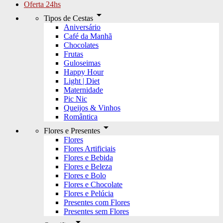
Oferta 24hs
arrow_drop_down
Tipos de Cestas
Aniversário
Café da Manhã
Chocolates
Frutas
Guloseimas
Happy Hour
Light | Diet
Maternidade
Pic Nic
Queijos & Vinhos
Romântica
arrow_drop_down
Flores e Presentes
Flores
Flores Artificiais
Flores e Bebida
Flores e Beleza
Flores e Bolo
Flores e Chocolate
Flores e Pelúcia
Presentes com Flores
Presentes sem Flores
arrow_drop_down