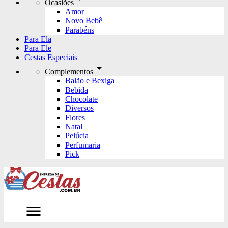
Ocasiões
Amor
Novo Bebê
Parabéns
Para Ela
Para Ele
Cestas Especiais
arrow_drop_down
Complementos
Balão e Bexiga
Bebida
Chocolate
Diversos
Flores
Natal
Pelúcia
Perfumaria
Pick
menu