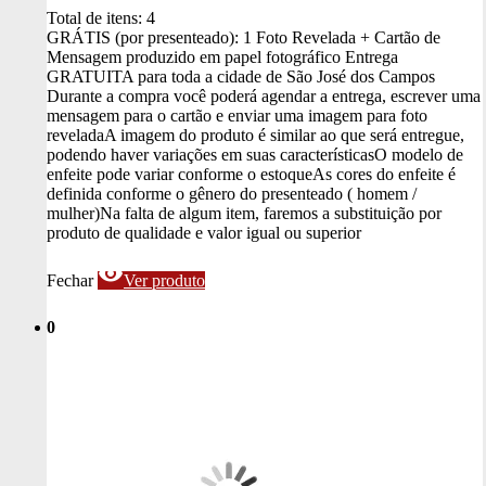
Total de itens:
4
GRÁTIS (por presenteado): 1 Foto Revelada + Cartão de
Mensagem produzido em papel fotográfico
Entrega
GRATUITA para toda a cidade de São José dos Campos
Durante a compra você poderá agendar a entrega, escrever uma
mensagem para o cartão e enviar uma imagem para foto
revelada
A imagem do produto é similar ao que será entregue,
podendo haver variações em suas características
O modelo de
enfeite pode variar conforme o estoque
As cores do enfeite é
definida conforme o gênero do presenteado ( homem /
mulher)
Na falta de algum item, faremos a substituição por
produto de qualidade e valor igual ou superior
visibility
Fechar
Ver produto
0