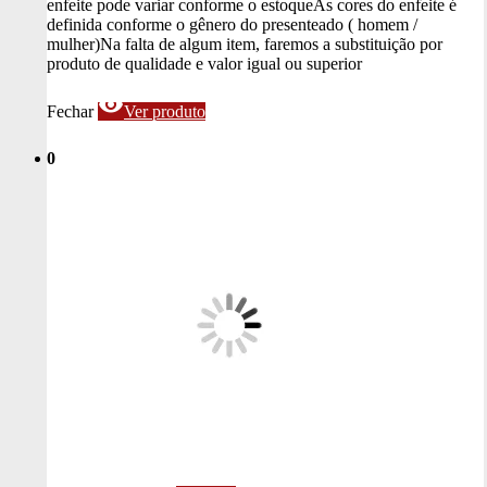
enfeite pode variar conforme o estoque
As cores do enfeite é
definida conforme o gênero do presenteado ( homem /
mulher)
Na falta de algum item, faremos a substituição por
produto de qualidade e valor igual ou superior
visibility
Fechar
Ver produto
0