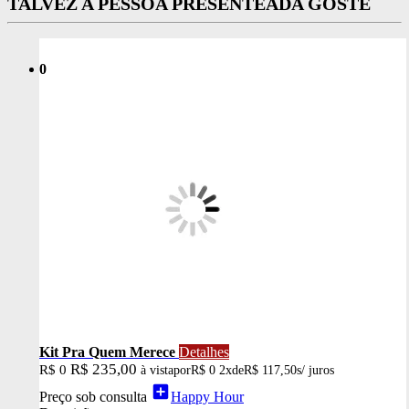
TALVEZ A PESSOA PRESENTEADA GOSTE
0
Kit Pra Quem Merece
Detalhes
R$ 235,00
R$ 0
à vista
por
R$ 0
2x
de
R$ 117,50
s/ juros
add_box
Preço sob consulta
Happy Hour