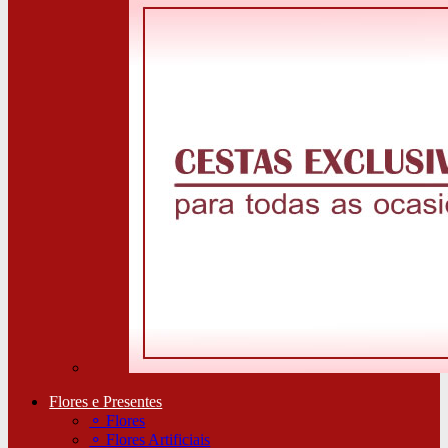
Flores e Presentes
⚬
Flores
⚬
Flores Artificiais