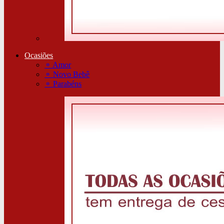
Ocasiões
⚬
Amor
⚬
Novo Bebê
⚬
Parabéns