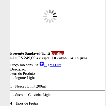
Presente Saudável (light)
Detalhes
R$ 249,00
R$ 0
à vista
por
R$ 0
2x
de
R$ 124,50
s/ juros
add_box
Preço sob consulta
Light | Diet
Descrição:
Itens do Produto
1 - Iogurte Light
1 - Nescau Light 200ml
1 - Suco de Caixinha Light
4 - Tipos de Frutas