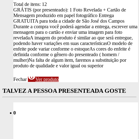
Total de itens:
12
GRÁTIS (por presenteado): 1 Foto Revelada + Cartão de
Mensagem produzido em papel fotográfico
Entrega
GRATUITA para toda a cidade de São José dos Campos
Durante a compra você poderá agendar a entrega, escrever uma
mensagem para o cartão e enviar uma imagem para foto
revelada
A imagem do produto é similar ao que será entregue,
podendo haver variações em suas características
O modelo de
enfeite pode variar conforme o estoque
As cores do enfeite é
definida conforme o gênero do presenteado ( homem /
mulher)
Na falta de algum item, faremos a substituição por
produto de qualidade e valor igual ou superior
visibility
Fechar
Ver produto
TALVEZ A PESSOA PRESENTEADA GOSTE
0