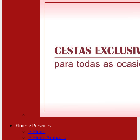
Flores e Presentes
⚬
Flores
⚬
Flores Artificiais