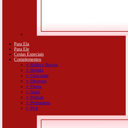
Para Ela
Para Ele
Cestas Especiais
Complementos
⚬
Balão e Bexiga
⚬
Bebida
⚬
Chocolate
⚬
Diversos
⚬
Flores
⚬
Natal
⚬
Pelúcia
⚬
Perfumaria
⚬
Pick