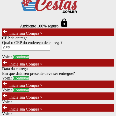
https
Ambiente 100% seguro
arrow_back
Inicie sua Compra
×
CEP da entrega
Qual o CEP do endereço de entrega?
Voltar
Continuar
arrow_back
Inicie sua Compra
×
Data da entrega
Em que data seu presente deve ser entregue?
Voltar
Continuar
arrow_back
Inicie sua Compra
×
Voltar
Continuar
arrow_back
Inicie sua Compra
×
Voltar
arrow_back
Inicie sua Compra
×
Voltar