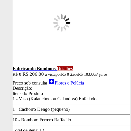
Fabricando Bombons
Detalhes
R$ 206,00
R$ 0
à vista
por
R$ 0
2x
de
R$ 103,00
s/ juros
add_box
Preço sob consulta
Flores e Pelúcia
Descrição:
Itens do Produto
1 - Vaso (Kalanchoe ou Calandiva) Enfeitado
1 - Cachorro Dengo (pequeno)
10 - Bombom Ferrero Raffaello
Total de itens:
12