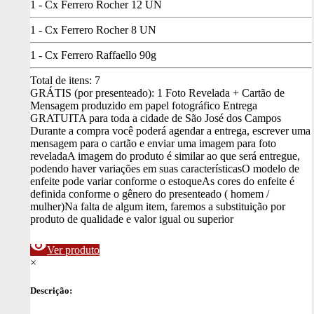
1 - Cx Ferrero Rocher 12 UN
1 - Cx Ferrero Rocher 8 UN
1 - Cx Ferrero Raffaello 90g
Total de itens:
7
GRÁTIS (por presenteado): 1 Foto Revelada + Cartão de
Mensagem produzido em papel fotográfico
Entrega
GRATUITA para toda a cidade de São José dos Campos
Durante a compra você poderá agendar a entrega, escrever uma
mensagem para o cartão e enviar uma imagem para foto
revelada
A imagem do produto é similar ao que será entregue,
podendo haver variações em suas características
O modelo de
enfeite pode variar conforme o estoque
As cores do enfeite é
definida conforme o gênero do presenteado ( homem /
mulher)
Na falta de algum item, faremos a substituição por
produto de qualidade e valor igual ou superior
visibility
Ver produto
×
Descrição: