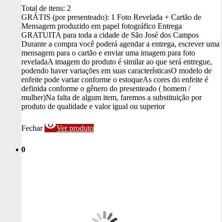
Total de itens:
2
GRÁTIS (por presenteado): 1 Foto Revelada + Cartão de
Mensagem produzido em papel fotográfico
Entrega
GRATUITA para toda a cidade de São José dos Campos
Durante a compra você poderá agendar a entrega, escrever uma
mensagem para o cartão e enviar uma imagem para foto
revelada
A imagem do produto é similar ao que será entregue,
podendo haver variações em suas características
O modelo de
enfeite pode variar conforme o estoque
As cores do enfeite é
definida conforme o gênero do presenteado ( homem /
mulher)
Na falta de algum item, faremos a substituição por
produto de qualidade e valor igual ou superior
visibility
Fechar
Ver produto
0