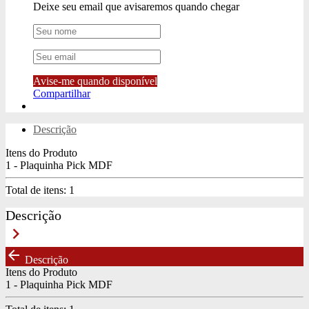
Deixe seu email que avisaremos quando chegar
Avise-me quando disponível
Compartilhar
Descrição
Itens do Produto
1 - Plaquinha Pick MDF
Total de itens:
1
Descrição
keyboard_arrow_right
arrow_back
Descrição
Itens do Produto
1 - Plaquinha Pick MDF