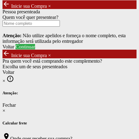
arrow_back
Inicie sua Compra
×
Pessoa presenteada
Quem você quer presentear?
Atenção:
Não utilize apelidos e forneça o nome completo, esta
informação será utilizada pelo entregador
Voltar
Continuar
arrow_back
Inicie sua Compra
×
Pra quem você está comprando este complemento?
Escolha um de seus presenteados
Voltar
error_outline
×
Atenção:
Fechar
×
Calcular frete
location_on
Onde quer receber sua compra?