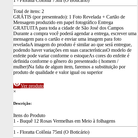
1 - Floratta Colônia 75ml (O Boticário)
Total de itens:
2
GRÁTIS (por presenteado): 1 Foto Revelada + Cartão de
Mensagem produzido em papel fotográfico
Entrega
GRATUITA para toda a cidade de São José dos Campos
Durante a compra você poderá agendar a entrega, escrever uma
mensagem para o cartão e enviar uma imagem para foto
revelada
A imagem do produto é similar ao que será entregue,
podendo haver variações em suas características
O modelo de
enfeite pode variar conforme o estoque
As cores do enfeite é
definida conforme o gênero do presenteado ( homem /
mulher)
Na falta de algum item, faremos a substituição por
produto de qualidade e valor igual ou superior
visibility
Ver produto
×
Descrição:
Itens do Produto
1 - Buquê 12 Rosas Vermelhas em Meio à folhagens
1 - Floratta Colônia 75ml (O Boticário)