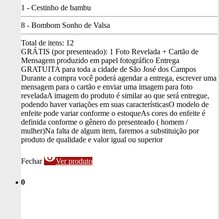
1 - Cestinho de bambu
8 - Bombom Sonho de Valsa
Total de itens:
12
GRÁTIS (por presenteado): 1 Foto Revelada + Cartão de
Mensagem produzido em papel fotográfico
Entrega
GRATUITA para toda a cidade de São José dos Campos
Durante a compra você poderá agendar a entrega, escrever uma
mensagem para o cartão e enviar uma imagem para foto
revelada
A imagem do produto é similar ao que será entregue,
podendo haver variações em suas características
O modelo de
enfeite pode variar conforme o estoque
As cores do enfeite é
definida conforme o gênero do presenteado ( homem /
mulher)
Na falta de algum item, faremos a substituição por
produto de qualidade e valor igual ou superior
visibility
Fechar
Ver produto
0