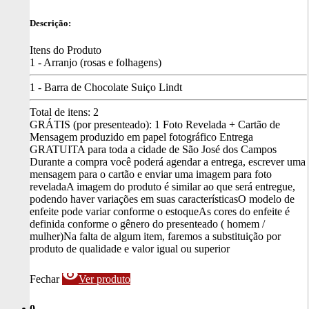
Descrição:
Itens do Produto
1 - Arranjo (rosas e folhagens)
1 - Barra de Chocolate Suiço Lindt
Total de itens:
2
GRÁTIS (por presenteado): 1 Foto Revelada + Cartão de
Mensagem produzido em papel fotográfico
Entrega
GRATUITA para toda a cidade de São José dos Campos
Durante a compra você poderá agendar a entrega, escrever uma
mensagem para o cartão e enviar uma imagem para foto
revelada
A imagem do produto é similar ao que será entregue,
podendo haver variações em suas características
O modelo de
enfeite pode variar conforme o estoque
As cores do enfeite é
definida conforme o gênero do presenteado ( homem /
mulher)
Na falta de algum item, faremos a substituição por
produto de qualidade e valor igual ou superior
visibility
Fechar
Ver produto
0