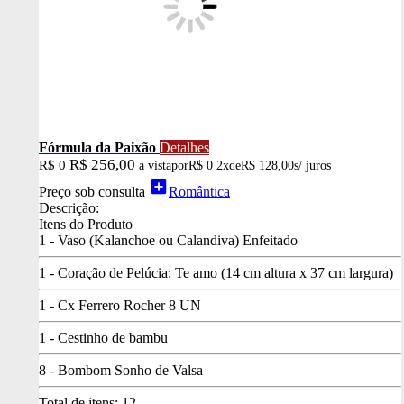
Fórmula da Paixão
Detalhes
R$ 256,00
R$ 0
à vista
por
R$ 0
2x
de
R$ 128,00
s/ juros
add_box
Preço sob consulta
Romântica
Descrição:
Itens do Produto
1 - Vaso (Kalanchoe ou Calandiva) Enfeitado
1 - Coração de Pelúcia: Te amo (14 cm altura x 37 cm largura)
1 - Cx Ferrero Rocher 8 UN
1 - Cestinho de bambu
8 - Bombom Sonho de Valsa
Total de itens:
12