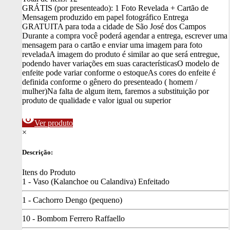
GRÁTIS (por presenteado): 1 Foto Revelada + Cartão de
Mensagem produzido em papel fotográfico
Entrega
GRATUITA para toda a cidade de São José dos Campos
Durante a compra você poderá agendar a entrega, escrever uma
mensagem para o cartão e enviar uma imagem para foto
revelada
A imagem do produto é similar ao que será entregue,
podendo haver variações em suas características
O modelo de
enfeite pode variar conforme o estoque
As cores do enfeite é
definida conforme o gênero do presenteado ( homem /
mulher)
Na falta de algum item, faremos a substituição por
produto de qualidade e valor igual ou superior
visibility
Ver produto
×
Descrição:
Itens do Produto
1 - Vaso (Kalanchoe ou Calandiva) Enfeitado
1 - Cachorro Dengo (pequeno)
10 - Bombom Ferrero Raffaello