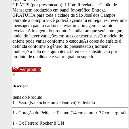
GRÁTIS (por presenteado): 1 Foto Revelada + Cartão de
Mensagem produzido em papel fotográfico
Entrega
GRATUITA para toda a cidade de São José dos Campos
Durante a compra você poderá agendar a entrega, escrever uma
mensagem para o cartão e enviar uma imagem para foto
revelada
A imagem do produto é similar ao que será entregue,
podendo haver variações em suas características
O modelo de
enfeite pode variar conforme o estoque
As cores do enfeite é
definida conforme o gênero do presenteado ( homem /
mulher)
Na falta de algum item, faremos a substituição por
produto de qualidade e valor igual ou superior
visibility
Ver produto
×
Descrição:
Itens do Produto
1 - Vaso (Kalanchoe ou Calandiva) Enfeitado
1 - Coração de Pelúcia: Te amo (14 cm altura x 37 cm largura)
1 - Cx Ferrero Rocher 8 UN