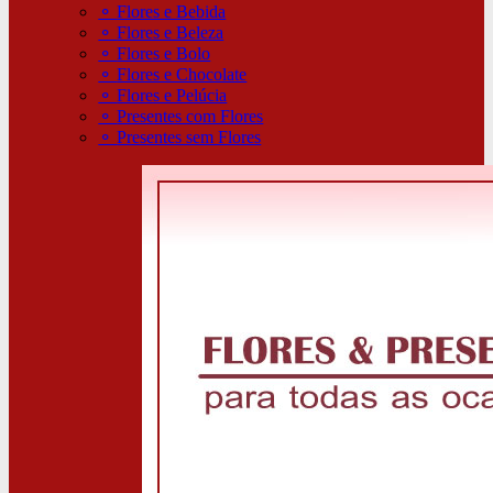
⚬
Flores e Bebida
⚬
Flores e Beleza
⚬
Flores e Bolo
⚬
Flores e Chocolate
⚬
Flores e Pelúcia
⚬
Presentes com Flores
⚬
Presentes sem Flores