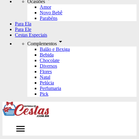
Ocasiões
Amor
Novo Bebê
Parabéns
Para Ela
Para Ele
Cestas Especiais
arrow_drop_down
Complementos
Balão e Bexiga
Bebida
Chocolate
Diversos
Flores
Natal
Pelúcia
Perfumaria
Pick
menu