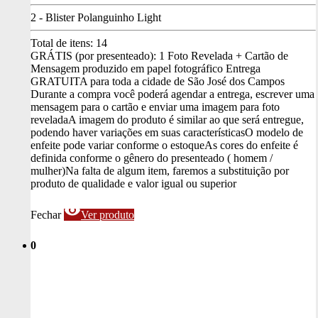
2 - Blister Polanguinho Light
Total de itens:
14
GRÁTIS (por presenteado): 1 Foto Revelada + Cartão de
Mensagem produzido em papel fotográfico
Entrega
GRATUITA para toda a cidade de São José dos Campos
Durante a compra você poderá agendar a entrega, escrever uma
mensagem para o cartão e enviar uma imagem para foto
revelada
A imagem do produto é similar ao que será entregue,
podendo haver variações em suas características
O modelo de
enfeite pode variar conforme o estoque
As cores do enfeite é
definida conforme o gênero do presenteado ( homem /
mulher)
Na falta de algum item, faremos a substituição por
produto de qualidade e valor igual ou superior
visibility
Fechar
Ver produto
0