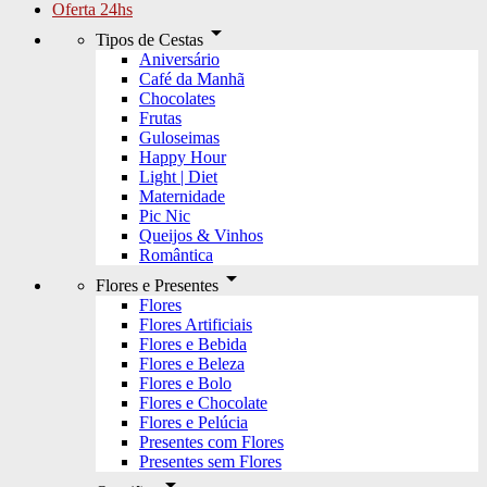
Oferta 24hs
arrow_drop_down
Tipos de Cestas
Aniversário
Café da Manhã
Chocolates
Frutas
Guloseimas
Happy Hour
Light | Diet
Maternidade
Pic Nic
Queijos & Vinhos
Romântica
arrow_drop_down
Flores e Presentes
Flores
Flores Artificiais
Flores e Bebida
Flores e Beleza
Flores e Bolo
Flores e Chocolate
Flores e Pelúcia
Presentes com Flores
Presentes sem Flores
arrow_drop_down