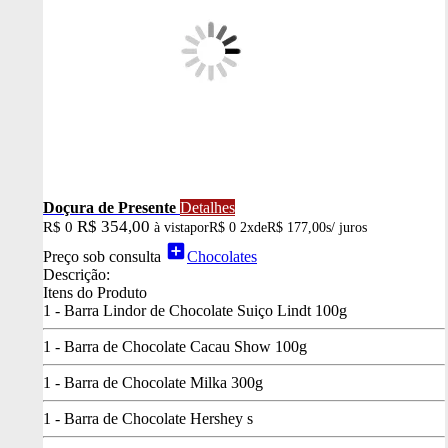
Doçura de Presente
Detalhes
R$ 354,00
R$ 0
à vista
por
R$ 0
2x
de
R$ 177,00
s/ juros
add_box
Preço sob consulta
Chocolates
Descrição:
Itens do Produto
1 - Barra Lindor de Chocolate Suiço Lindt 100g
1 - Barra de Chocolate Cacau Show 100g
1 - Barra de Chocolate Milka 300g
1 - Barra de Chocolate Hershey s