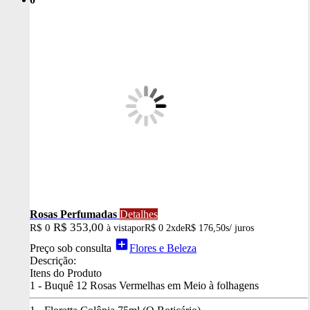
Rosas Perfumadas
Detalhes
R$ 353,00
R$ 0
à vista
por
R$ 0
2x
de
R$ 176,50
s/ juros
add_box
Preço sob consulta
Flores e Beleza
Descrição:
Itens do Produto
1 - Buquê 12 Rosas Vermelhas em Meio à folhagens