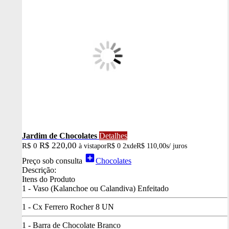
Jardim de Chocolates
Detalhes
R$ 220,00
R$ 0
à vista
por
R$ 0
2x
de
R$ 110,00
s/ juros
add_box
Preço sob consulta
Chocolates
Descrição:
Itens do Produto
1 - Vaso (Kalanchoe ou Calandiva) Enfeitado
1 - Cx Ferrero Rocher 8 UN
1 - Barra de Chocolate Branco