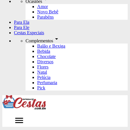
Ocasiões
Amor
Novo Bebê
Parabéns
Para Ela
Para Ele
Cestas Especiais
arrow_drop_down
Complementos
Balão e Bexiga
Bebida
Chocolate
Diversos
Flores
Natal
Pelúcia
Perfumaria
Pick
menu