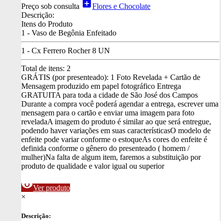
add_box
Preço sob consulta
Flores e Chocolate
Descrição:
Itens do Produto
1 - Vaso de Begônia Enfeitado
1 - Cx Ferrero Rocher 8 UN
Total de itens:
2
GRÁTIS (por presenteado): 1 Foto Revelada + Cartão de
Mensagem produzido em papel fotográfico
Entrega
GRATUITA para toda a cidade de São José dos Campos
Durante a compra você poderá agendar a entrega, escrever uma
mensagem para o cartão e enviar uma imagem para foto
revelada
A imagem do produto é similar ao que será entregue,
podendo haver variações em suas características
O modelo de
enfeite pode variar conforme o estoque
As cores do enfeite é
definida conforme o gênero do presenteado ( homem /
mulher)
Na falta de algum item, faremos a substituição por
produto de qualidade e valor igual ou superior
visibility
Ver produto
×
Descrição: