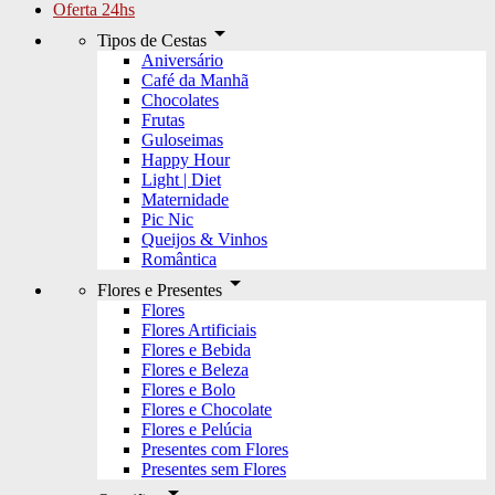
Oferta 24hs
arrow_drop_down
Tipos de Cestas
Aniversário
Café da Manhã
Chocolates
Frutas
Guloseimas
Happy Hour
Light | Diet
Maternidade
Pic Nic
Queijos & Vinhos
Romântica
arrow_drop_down
Flores e Presentes
Flores
Flores Artificiais
Flores e Bebida
Flores e Beleza
Flores e Bolo
Flores e Chocolate
Flores e Pelúcia
Presentes com Flores
Presentes sem Flores
arrow_drop_down