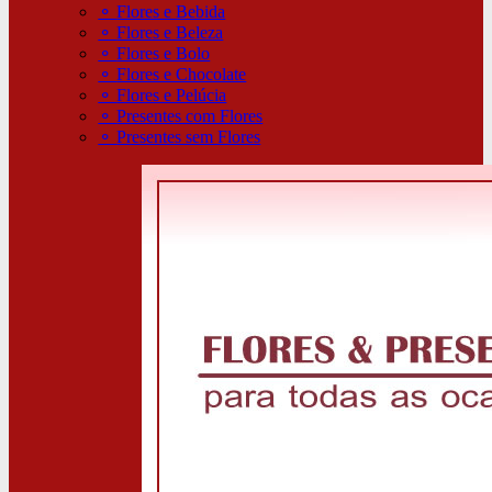
⚬
Flores e Bebida
⚬
Flores e Beleza
⚬
Flores e Bolo
⚬
Flores e Chocolate
⚬
Flores e Pelúcia
⚬
Presentes com Flores
⚬
Presentes sem Flores