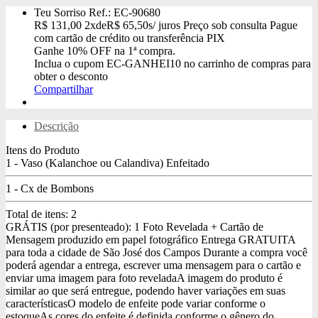
Teu Sorriso
Ref.: EC-90680
R$
131,00
2x
de
R$
65,50
s/ juros
Preço sob consulta
Pague
com cartão de crédito ou transferência PIX
Ganhe
10% OFF
na 1ª compra.
Inclua o cupom
EC-GANHEI10
no carrinho de compras para
obter o desconto
Compartilhar
Descrição
Itens do Produto
1 - Vaso (Kalanchoe ou Calandiva) Enfeitado
1 - Cx de Bombons
Total de itens:
2
GRÁTIS (por presenteado): 1 Foto Revelada + Cartão de
Mensagem produzido em papel fotográfico
Entrega GRATUITA
para toda a cidade de São José dos Campos
Durante a compra você
poderá agendar a entrega, escrever uma mensagem para o cartão e
enviar uma imagem para foto revelada
A imagem do produto é
similar ao que será entregue, podendo haver variações em suas
características
O modelo de enfeite pode variar conforme o
estoque
As cores do enfeite é definida conforme o gênero do