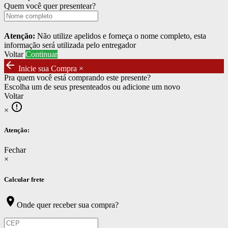
Quem você quer presentear?
Atenção:
Não utilize apelidos e forneça o nome completo, esta
informação será utilizada pelo entregador
Voltar
Continuar
arrow_back
Inicie sua Compra
×
Pra quem você está comprando este presente?
Escolha um de seus presenteados ou adicione um novo
Voltar
error_outline
×
Atenção:
Fechar
×
Calcular frete
location_on
Onde quer receber sua compra?