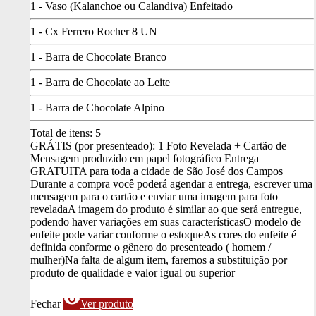
1 - Vaso (Kalanchoe ou Calandiva) Enfeitado
1 - Cx Ferrero Rocher 8 UN
1 - Barra de Chocolate Branco
1 - Barra de Chocolate ao Leite
1 - Barra de Chocolate Alpino
Total de itens:
5
GRÁTIS (por presenteado): 1 Foto Revelada + Cartão de
Mensagem produzido em papel fotográfico
Entrega
GRATUITA para toda a cidade de São José dos Campos
Durante a compra você poderá agendar a entrega, escrever uma
mensagem para o cartão e enviar uma imagem para foto
revelada
A imagem do produto é similar ao que será entregue,
podendo haver variações em suas características
O modelo de
enfeite pode variar conforme o estoque
As cores do enfeite é
definida conforme o gênero do presenteado ( homem /
mulher)
Na falta de algum item, faremos a substituição por
produto de qualidade e valor igual ou superior
visibility
Fechar
Ver produto