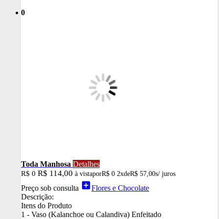
0
Toda Manhosa
Detalhes
R$ 114,00
R$ 0
à vista
por
R$ 0
2x
de
R$ 57,00
s/ juros
add_box
Preço sob consulta
Flores e Chocolate
Descrição:
Itens do Produto
1 - Vaso (Kalanchoe ou Calandiva) Enfeitado