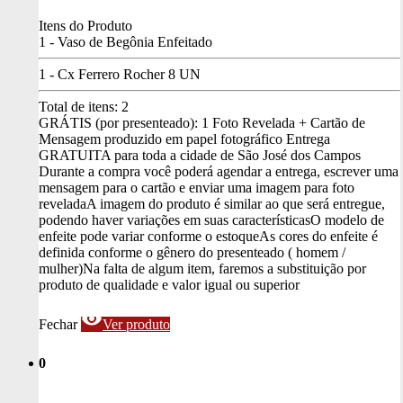
Itens do Produto
1 - Vaso de Begônia Enfeitado
1 - Cx Ferrero Rocher 8 UN
Total de itens:
2
GRÁTIS (por presenteado): 1 Foto Revelada + Cartão de
Mensagem produzido em papel fotográfico
Entrega
GRATUITA para toda a cidade de São José dos Campos
Durante a compra você poderá agendar a entrega, escrever uma
mensagem para o cartão e enviar uma imagem para foto
revelada
A imagem do produto é similar ao que será entregue,
podendo haver variações em suas características
O modelo de
enfeite pode variar conforme o estoque
As cores do enfeite é
definida conforme o gênero do presenteado ( homem /
mulher)
Na falta de algum item, faremos a substituição por
produto de qualidade e valor igual ou superior
visibility
Fechar
Ver produto
0