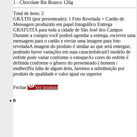
1 - Chocolate Bis Branco 126g
Total de itens:
2
GRÁTIS (por presenteado): 1 Foto Revelada + Cartão de
Mensagem produzido em papel fotográfico
Entrega
GRATUITA para toda a cidade de São José dos Campos
Durante a compra você poderá agendar a entrega, escrever uma
mensagem para o cartão e enviar uma imagem para foto
revelada
A imagem do produto é similar ao que será entregue,
podendo haver variações em suas características
O modelo de
enfeite pode variar conforme o estoque
As cores do enfeite é
definida conforme o gênero do presenteado ( homem /
mulher)
Na falta de algum item, faremos a substituição por
produto de qualidade e valor igual ou superior
visibility
Fechar
Ver produto
0