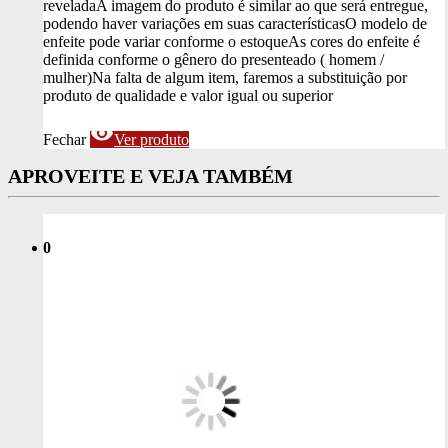
revelada
A imagem do produto é similar ao que será entregue,
podendo haver variações em suas características
O modelo de
enfeite pode variar conforme o estoque
As cores do enfeite é
definida conforme o gênero do presenteado ( homem /
mulher)
Na falta de algum item, faremos a substituição por
produto de qualidade e valor igual ou superior
visibility
Fechar
Ver produto
APROVEITE E VEJA TAMBÉM
0