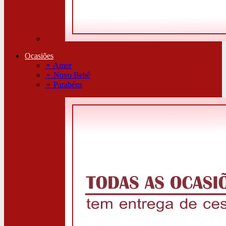
Ocasiões
⚬
Amor
⚬
Novo Bebê
⚬
Parabéns