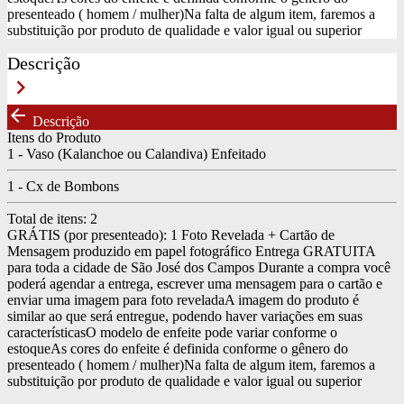
presenteado ( homem / mulher)
Na falta de algum item, faremos a
substituição por produto de qualidade e valor igual ou superior
Descrição
keyboard_arrow_right
arrow_back
Descrição
Itens do Produto
1 - Vaso (Kalanchoe ou Calandiva) Enfeitado
1 - Cx de Bombons
Total de itens:
2
GRÁTIS (por presenteado): 1 Foto Revelada + Cartão de
Mensagem produzido em papel fotográfico
Entrega GRATUITA
para toda a cidade de São José dos Campos
Durante a compra você
poderá agendar a entrega, escrever uma mensagem para o cartão e
enviar uma imagem para foto revelada
A imagem do produto é
similar ao que será entregue, podendo haver variações em suas
características
O modelo de enfeite pode variar conforme o
estoque
As cores do enfeite é definida conforme o gênero do
presenteado ( homem / mulher)
Na falta de algum item, faremos a
substituição por produto de qualidade e valor igual ou superior