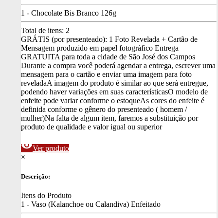
1 - Chocolate Bis Branco 126g
Total de itens:
2
GRÁTIS (por presenteado): 1 Foto Revelada + Cartão de
Mensagem produzido em papel fotográfico
Entrega
GRATUITA para toda a cidade de São José dos Campos
Durante a compra você poderá agendar a entrega, escrever uma
mensagem para o cartão e enviar uma imagem para foto
revelada
A imagem do produto é similar ao que será entregue,
podendo haver variações em suas características
O modelo de
enfeite pode variar conforme o estoque
As cores do enfeite é
definida conforme o gênero do presenteado ( homem /
mulher)
Na falta de algum item, faremos a substituição por
produto de qualidade e valor igual ou superior
visibility
Ver produto
×
Descrição:
Itens do Produto
1 - Vaso (Kalanchoe ou Calandiva) Enfeitado