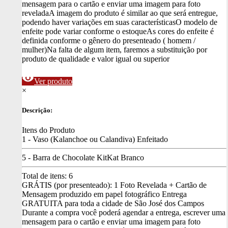
mensagem para o cartão e enviar uma imagem para foto
revelada
A imagem do produto é similar ao que será entregue,
podendo haver variações em suas características
O modelo de
enfeite pode variar conforme o estoque
As cores do enfeite é
definida conforme o gênero do presenteado ( homem /
mulher)
Na falta de algum item, faremos a substituição por
produto de qualidade e valor igual ou superior
visibility
Ver produto
×
Descrição:
Itens do Produto
1 - Vaso (Kalanchoe ou Calandiva) Enfeitado
5 - Barra de Chocolate KitKat Branco
Total de itens:
6
GRÁTIS (por presenteado): 1 Foto Revelada + Cartão de
Mensagem produzido em papel fotográfico
Entrega
GRATUITA para toda a cidade de São José dos Campos
Durante a compra você poderá agendar a entrega, escrever uma
mensagem para o cartão e enviar uma imagem para foto