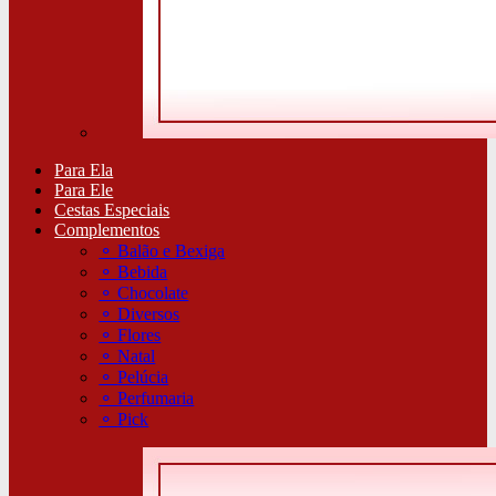
Para Ela
Para Ele
Cestas Especiais
Complementos
⚬
Balão e Bexiga
⚬
Bebida
⚬
Chocolate
⚬
Diversos
⚬
Flores
⚬
Natal
⚬
Pelúcia
⚬
Perfumaria
⚬
Pick