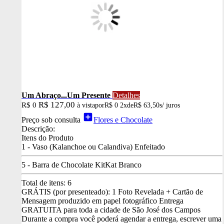
Um Abraço...Um Presente
Detalhes
R$ 127,00
R$ 0
à vista
por
R$ 0
2x
de
R$ 63,50
s/ juros
add_box
Preço sob consulta
Flores e Chocolate
Descrição:
Itens do Produto
1 - Vaso (Kalanchoe ou Calandiva) Enfeitado
5 - Barra de Chocolate KitKat Branco
Total de itens:
6
GRÁTIS (por presenteado): 1 Foto Revelada + Cartão de
Mensagem produzido em papel fotográfico
Entrega
GRATUITA para toda a cidade de São José dos Campos
Durante a compra você poderá agendar a entrega, escrever uma