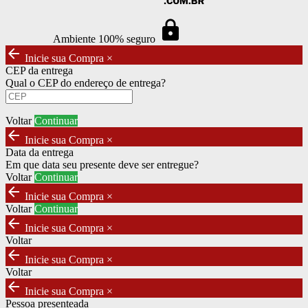
https
Ambiente 100% seguro
arrow_back
Inicie sua Compra
×
CEP da entrega
Qual o CEP do endereço de entrega?
Voltar
Continuar
arrow_back
Inicie sua Compra
×
Data da entrega
Em que data seu presente deve ser entregue?
Voltar
Continuar
arrow_back
Inicie sua Compra
×
Voltar
Continuar
arrow_back
Inicie sua Compra
×
Voltar
arrow_back
Inicie sua Compra
×
Voltar
arrow_back
Inicie sua Compra
×
Pessoa presenteada