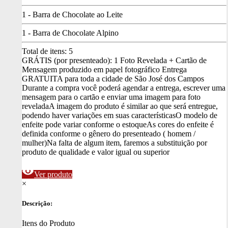
1 - Barra de Chocolate ao Leite
1 - Barra de Chocolate Alpino
Total de itens:
5
GRÁTIS (por presenteado): 1 Foto Revelada + Cartão de
Mensagem produzido em papel fotográfico
Entrega
GRATUITA para toda a cidade de São José dos Campos
Durante a compra você poderá agendar a entrega, escrever uma
mensagem para o cartão e enviar uma imagem para foto
revelada
A imagem do produto é similar ao que será entregue,
podendo haver variações em suas características
O modelo de
enfeite pode variar conforme o estoque
As cores do enfeite é
definida conforme o gênero do presenteado ( homem /
mulher)
Na falta de algum item, faremos a substituição por
produto de qualidade e valor igual ou superior
visibility
Ver produto
×
Descrição:
Itens do Produto