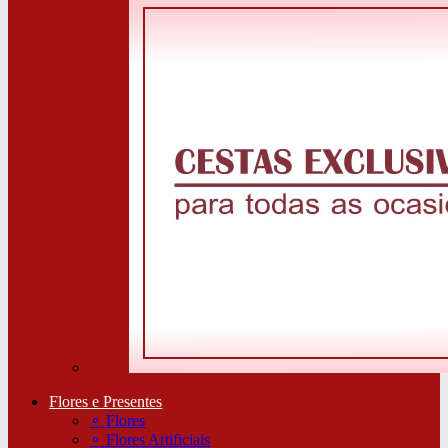
Flores e Presentes
⚬
Flores
⚬
Flores Artificiais