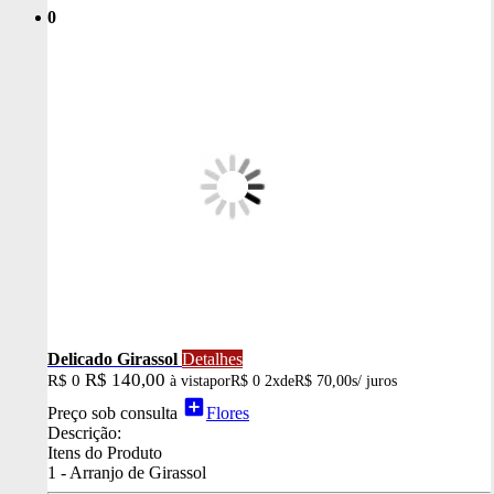
0
Delicado Girassol
Detalhes
R$ 140,00
R$ 0
à vista
por
R$ 0
2x
de
R$ 70,00
s/ juros
add_box
Preço sob consulta
Flores
Descrição:
Itens do Produto
1 - Arranjo de Girassol