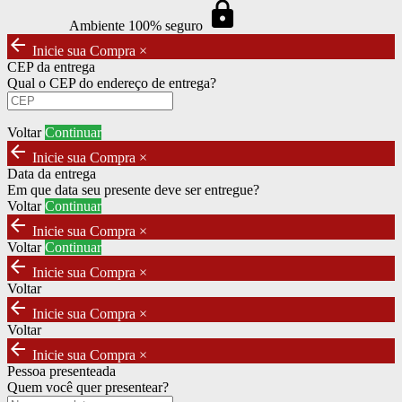
https
Ambiente 100% seguro
arrow_back
Inicie sua Compra
×
CEP da entrega
Qual o CEP do endereço de entrega?
Voltar
Continuar
arrow_back
Inicie sua Compra
×
Data da entrega
Em que data seu presente deve ser entregue?
Voltar
Continuar
arrow_back
Inicie sua Compra
×
Voltar
Continuar
arrow_back
Inicie sua Compra
×
Voltar
arrow_back
Inicie sua Compra
×
Voltar
arrow_back
Inicie sua Compra
×
Pessoa presenteada
Quem você quer presentear?