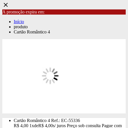
close
A promoção expira em:
Início
produto
Cartão Romântico 4
Cartão Romântico 4
Ref.: EC-55336
R$
4,00
1x
de
R$
4,00
s/ juros
Preço sob consulta
Pague com