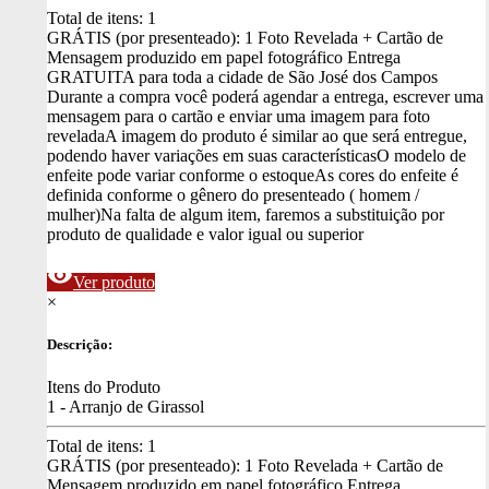
Total de itens:
1
GRÁTIS (por presenteado): 1 Foto Revelada + Cartão de
Mensagem produzido em papel fotográfico
Entrega
GRATUITA para toda a cidade de São José dos Campos
Durante a compra você poderá agendar a entrega, escrever uma
mensagem para o cartão e enviar uma imagem para foto
revelada
A imagem do produto é similar ao que será entregue,
podendo haver variações em suas características
O modelo de
enfeite pode variar conforme o estoque
As cores do enfeite é
definida conforme o gênero do presenteado ( homem /
mulher)
Na falta de algum item, faremos a substituição por
produto de qualidade e valor igual ou superior
visibility
Ver produto
×
Descrição:
Itens do Produto
1 - Arranjo de Girassol
Total de itens:
1
GRÁTIS (por presenteado): 1 Foto Revelada + Cartão de
Mensagem produzido em papel fotográfico
Entrega