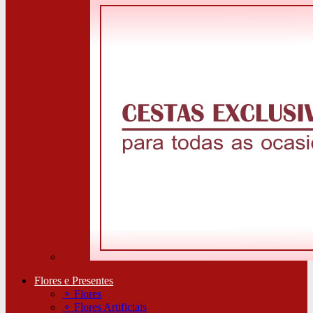
Flores e Presentes
⚬
Flores
⚬
Flores Artificiais