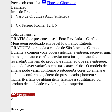
add_box
Preço sob consulta
Flores e Chocolate
Descrição:
Itens do Produto
1 - Vaso de Orquídea Azul (enfeitada)
1 - Cx Ferrero Rocher 12 UN
Total de itens:
2
GRÁTIS (por presenteado): 1 Foto Revelada + Cartão de
Mensagem produzido em papel fotográfico
Entrega
GRATUITA para toda a cidade de São José dos Campos
Durante a compra você poderá agendar a entrega, escrever uma
mensagem para o cartão e enviar uma imagem para foto
revelada
A imagem do produto é similar ao que será entregue,
podendo haver variações em suas características
O modelo de
enfeite pode variar conforme o estoque
As cores do enfeite é
definida conforme o gênero do presenteado ( homem /
mulher)
Na falta de algum item, faremos a substituição por
produto de qualidade e valor igual ou superior
visibility
Ver produto
×
Descrição: