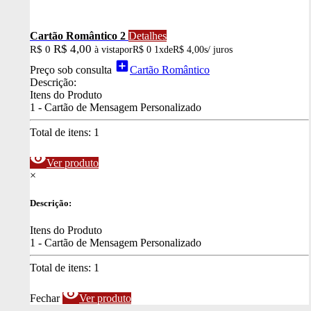
Cartão Romântico 2
Detalhes
R$ 4,00
R$ 0
à vista
por
R$ 0
1x
de
R$ 4,00
s/ juros
add_box
Preço sob consulta
Cartão Romântico
Descrição:
Itens do Produto
1 - Cartão de Mensagem Personalizado
Total de itens:
1
visibility
Ver produto
×
Descrição:
Itens do Produto
1 - Cartão de Mensagem Personalizado
Total de itens:
1
visibility
Fechar
Ver produto