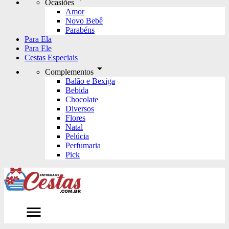
Ocasiões
Amor
Novo Bebê
Parabéns
Para Ela
Para Ele
Cestas Especiais
arrow_drop_down
Complementos
Balão e Bexiga
Bebida
Chocolate
Diversos
Flores
Natal
Pelúcia
Perfumaria
Pick
menu