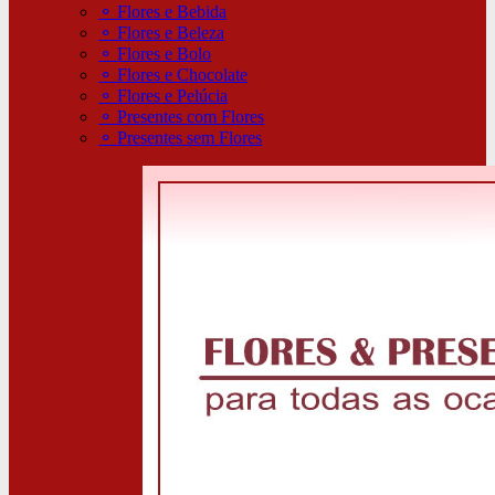
⚬
Flores e Bebida
⚬
Flores e Beleza
⚬
Flores e Bolo
⚬
Flores e Chocolate
⚬
Flores e Pelúcia
⚬
Presentes com Flores
⚬
Presentes sem Flores