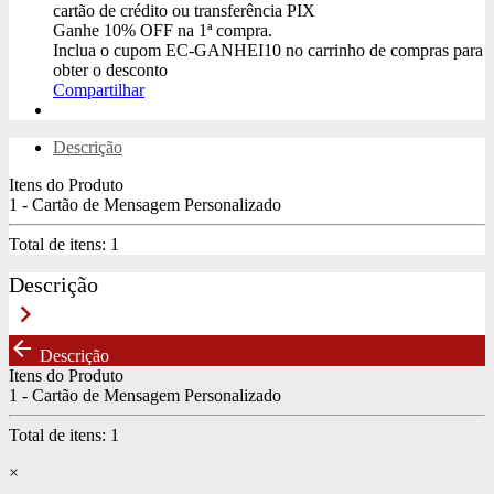
cartão de crédito ou transferência PIX
Ganhe
10% OFF
na 1ª compra.
Inclua o cupom
EC-GANHEI10
no carrinho de compras para
obter o desconto
Compartilhar
Descrição
Itens do Produto
1 - Cartão de Mensagem Personalizado
Total de itens:
1
Descrição
keyboard_arrow_right
arrow_back
Descrição
Itens do Produto
1 - Cartão de Mensagem Personalizado
Total de itens:
1
×