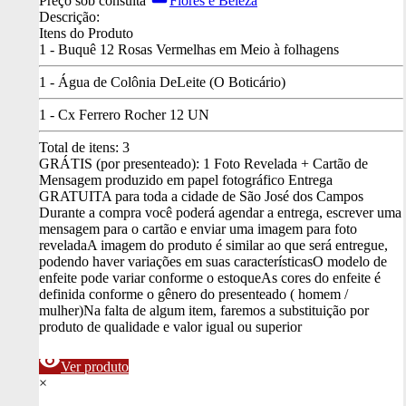
Preço sob consulta
Flores e Beleza
Descrição:
Itens do Produto
1 - Buquê 12 Rosas Vermelhas em Meio à folhagens
1 - Água de Colônia DeLeite (O Boticário)
1 - Cx Ferrero Rocher 12 UN
Total de itens:
3
GRÁTIS (por presenteado): 1 Foto Revelada + Cartão de
Mensagem produzido em papel fotográfico
Entrega
GRATUITA para toda a cidade de São José dos Campos
Durante a compra você poderá agendar a entrega, escrever uma
mensagem para o cartão e enviar uma imagem para foto
revelada
A imagem do produto é similar ao que será entregue,
podendo haver variações em suas características
O modelo de
enfeite pode variar conforme o estoque
As cores do enfeite é
definida conforme o gênero do presenteado ( homem /
mulher)
Na falta de algum item, faremos a substituição por
produto de qualidade e valor igual ou superior
visibility
Ver produto
×