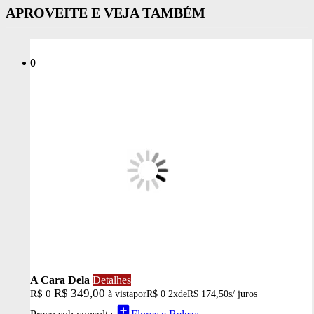
APROVEITE E VEJA TAMBÉM
0
A Cara Dela
Detalhes
R$ 349,00
R$ 0
à vista
por
R$ 0
2x
de
R$ 174,50
s/ juros
add_box