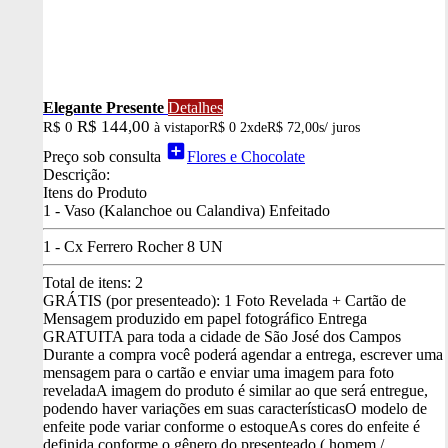
Elegante Presente
Detalhes
R$ 144,00
R$ 0
à vista
por
R$ 0
2x
de
R$ 72,00
s/ juros
add_box
Preço sob consulta
Flores e Chocolate
Descrição:
Itens do Produto
1 - Vaso (Kalanchoe ou Calandiva) Enfeitado
1 - Cx Ferrero Rocher 8 UN
Total de itens:
2
GRÁTIS (por presenteado): 1 Foto Revelada + Cartão de
Mensagem produzido em papel fotográfico
Entrega
GRATUITA para toda a cidade de São José dos Campos
Durante a compra você poderá agendar a entrega, escrever uma
mensagem para o cartão e enviar uma imagem para foto
revelada
A imagem do produto é similar ao que será entregue,
podendo haver variações em suas características
O modelo de
enfeite pode variar conforme o estoque
As cores do enfeite é
definida conforme o gênero do presenteado ( homem /