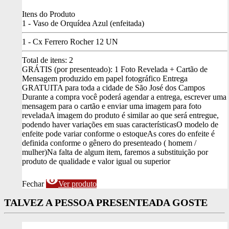
Itens do Produto
1 - Vaso de Orquídea Azul (enfeitada)
1 - Cx Ferrero Rocher 12 UN
Total de itens:
2
GRÁTIS (por presenteado): 1 Foto Revelada + Cartão de
Mensagem produzido em papel fotográfico
Entrega
GRATUITA para toda a cidade de São José dos Campos
Durante a compra você poderá agendar a entrega, escrever uma
mensagem para o cartão e enviar uma imagem para foto
revelada
A imagem do produto é similar ao que será entregue,
podendo haver variações em suas características
O modelo de
enfeite pode variar conforme o estoque
As cores do enfeite é
definida conforme o gênero do presenteado ( homem /
mulher)
Na falta de algum item, faremos a substituição por
produto de qualidade e valor igual ou superior
visibility
Fechar
Ver produto
TALVEZ A PESSOA PRESENTEADA GOSTE