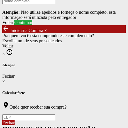
Atenção:
Não utilize apelidos e forneça o nome completo, esta
informação será utilizada pelo entregador
Voltar
Continuar
arrow_back
Inicie sua Compra
×
Pra quem você está comprando este complemento?
Escolha um de seus presenteados
Voltar
error_outline
×
Atenção:
Fechar
×
Calcular frete
location_on
Onde quer receber sua compra?
Fechar