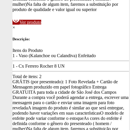
mulher)
Na falta de algum item, faremos a substituição por
produto de qualidade e valor igual ou superior
visibility
Ver produto
×
Descrição:
Itens do Produto
1 - Vaso (Kalanchoe ou Calandiva) Enfeitado
1 - Cx Ferrero Rocher 8 UN
Total de itens:
2
GRÁTIS (por presenteado): 1 Foto Revelada + Cartão de
Mensagem produzido em papel fotográfico
Entrega
GRATUITA para toda a cidade de São José dos Campos
Durante a compra você poderá agendar a entrega, escrever uma
mensagem para o cartão e enviar uma imagem para foto
revelada
A imagem do produto é similar ao que será entregue,
podendo haver variações em suas características
O modelo de
enfeite pode variar conforme o estoque
As cores do enfeite é
definida conforme o gênero do presenteado ( homem /
mulher)
Na falta de algum item, faremos a substituição por