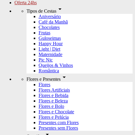
Oferta 24hs
arrow_drop_down
Tipos de Cestas
Aniversário
Café da Manhã
Chocolates
Frutas
Guloseimas
Happy Hour
Light | Diet
Maternidade
Pic Nic
Queijos & Vinhos
Romântica
arrow_drop_down
Flores e Presentes
Flores
Flores Artificiais
Flores e Bebida
Flores e Beleza
Flores e Bolo
Flores e Chocolate
Flores e Pelúcia
Presentes com Flores
Presentes sem Flores
arrow_drop_down