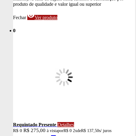
produto de qualidade e valor igual ou superior
visibility
Fechar
Ver produto
0
Requintado Presente
Detalhes
R$ 275,00
R$ 0
à vista
por
R$ 0
2x
de
R$ 137,50
s/ juros