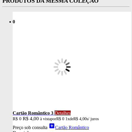
PRODUTOS DA MESMA COLEÇÃO
0
Cartão Romântico 3
Detalhes
R$ 4,00
R$ 0
à vista
por
R$ 0
1x
de
R$ 4,00
s/ juros
add_box
Preço sob consulta
Cartão Romântico