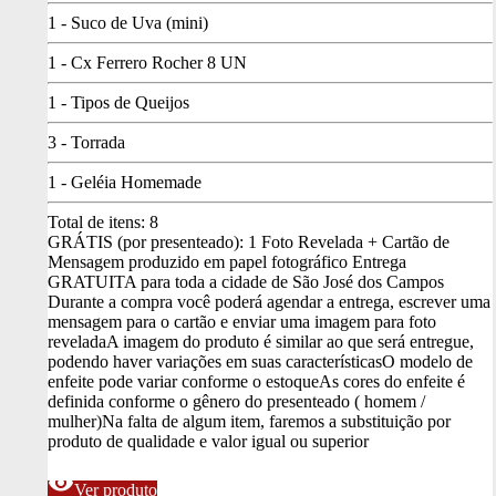
1 - Suco de Uva (mini)
1 - Cx Ferrero Rocher 8 UN
1 - Tipos de Queijos
3 - Torrada
1 - Geléia Homemade
Total de itens:
8
GRÁTIS (por presenteado): 1 Foto Revelada + Cartão de
Mensagem produzido em papel fotográfico
Entrega
GRATUITA para toda a cidade de São José dos Campos
Durante a compra você poderá agendar a entrega, escrever uma
mensagem para o cartão e enviar uma imagem para foto
revelada
A imagem do produto é similar ao que será entregue,
podendo haver variações em suas características
O modelo de
enfeite pode variar conforme o estoque
As cores do enfeite é
definida conforme o gênero do presenteado ( homem /
mulher)
Na falta de algum item, faremos a substituição por
produto de qualidade e valor igual ou superior
visibility
Ver produto