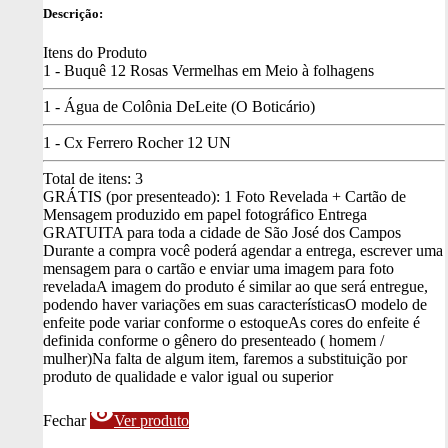
Descrição:
Itens do Produto
1 - Buquê 12 Rosas Vermelhas em Meio à folhagens
1 - Água de Colônia DeLeite (O Boticário)
1 - Cx Ferrero Rocher 12 UN
Total de itens:
3
GRÁTIS (por presenteado): 1 Foto Revelada + Cartão de
Mensagem produzido em papel fotográfico
Entrega
GRATUITA para toda a cidade de São José dos Campos
Durante a compra você poderá agendar a entrega, escrever uma
mensagem para o cartão e enviar uma imagem para foto
revelada
A imagem do produto é similar ao que será entregue,
podendo haver variações em suas características
O modelo de
enfeite pode variar conforme o estoque
As cores do enfeite é
definida conforme o gênero do presenteado ( homem /
mulher)
Na falta de algum item, faremos a substituição por
produto de qualidade e valor igual ou superior
visibility
Fechar
Ver produto