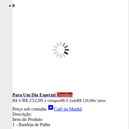
0
Para Um Dia Especial
Detalhes
R$ 252,00
R$ 0
à vista
por
R$ 0
2x
de
R$ 126,00
s/ juros
add_box
Preço sob consulta
Café da Manhã
Descrição:
Itens do Produto
1 - Bandeja de Palha