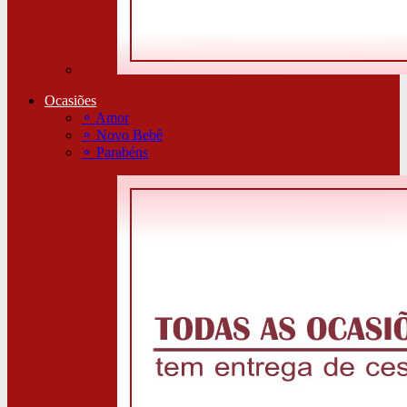
Ocasiões
⚬
Amor
⚬
Novo Bebê
⚬
Parabéns