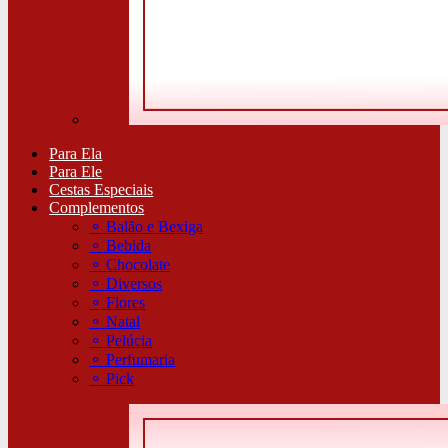
Para Ela
Para Ele
Cestas Especiais
Complementos
⚬
Balão e Bexiga
⚬
Bebida
⚬
Chocolate
⚬
Diversos
⚬
Flores
⚬
Natal
⚬
Pelúcia
⚬
Perfumaria
⚬
Pick