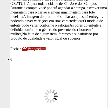
GRATUITA para toda a cidade de São José dos Campos
Durante a compra você poderá agendar a entrega, escrever uma
mensagem para o cartão e enviar uma imagem para foto
revelada
A imagem do produto é similar ao que será entregue,
podendo haver variações em suas características
O modelo de
enfeite pode variar conforme o estoque
As cores do enfeite é
definida conforme o gênero do presenteado ( homem /
mulher)
Na falta de algum item, faremos a substituição por
produto de qualidade e valor igual ou superior
visibility
Fechar
Ver produto
0