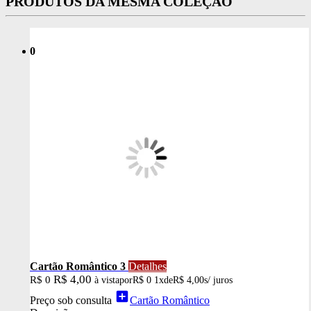
PRODUTOS DA MESMA COLEÇÃO
0
Cartão Romântico 3
Detalhes
R$ 4,00
R$ 0
à vista
por
R$ 0
1x
de
R$ 4,00
s/ juros
add_box
Preço sob consulta
Cartão Romântico