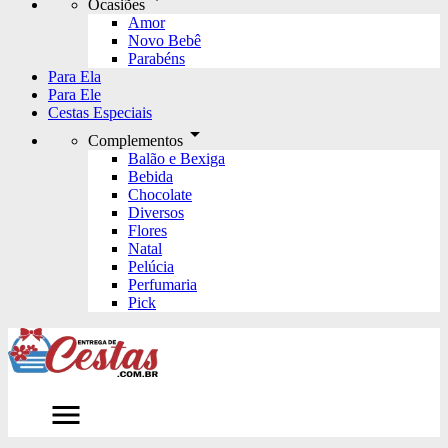
Ocasiões
Amor
Novo Bebê
Parabéns
Para Ela
Para Ele
Cestas Especiais
arrow_drop_down
Complementos
Balão e Bexiga
Bebida
Chocolate
Diversos
Flores
Natal
Pelúcia
Perfumaria
Pick
menu