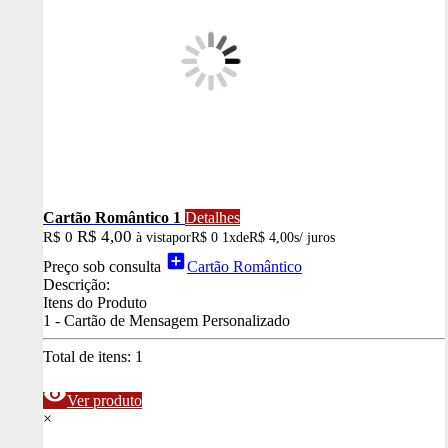
Cartão Romântico 1
Detalhes
R$ 4,00
R$ 0
à vista
por
R$ 0
1x
de
R$ 4,00
s/ juros
add_box
Preço sob consulta
Cartão Romântico
Descrição:
Itens do Produto
1 - Cartão de Mensagem Personalizado
Total de itens:
1
visibility
Ver produto
×