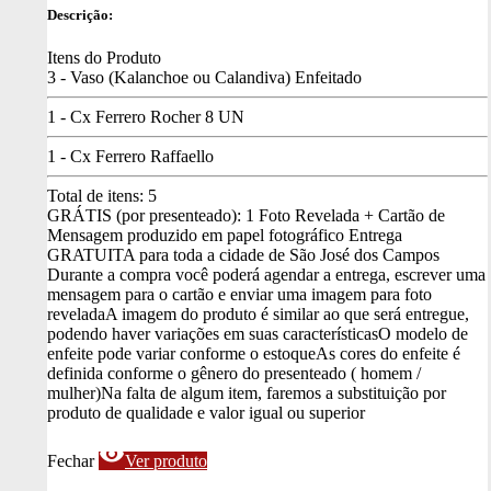
Descrição:
Itens do Produto
3 - Vaso (Kalanchoe ou Calandiva) Enfeitado
1 - Cx Ferrero Rocher 8 UN
1 - Cx Ferrero Raffaello
Total de itens:
5
GRÁTIS (por presenteado): 1 Foto Revelada + Cartão de
Mensagem produzido em papel fotográfico
Entrega
GRATUITA para toda a cidade de São José dos Campos
Durante a compra você poderá agendar a entrega, escrever uma
mensagem para o cartão e enviar uma imagem para foto
revelada
A imagem do produto é similar ao que será entregue,
podendo haver variações em suas características
O modelo de
enfeite pode variar conforme o estoque
As cores do enfeite é
definida conforme o gênero do presenteado ( homem /
mulher)
Na falta de algum item, faremos a substituição por
produto de qualidade e valor igual ou superior
visibility
Fechar
Ver produto