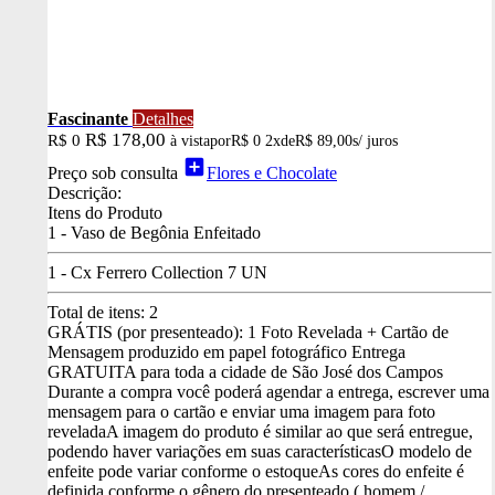
Fascinante
Detalhes
R$ 178,00
R$ 0
à vista
por
R$ 0
2x
de
R$ 89,00
s/ juros
add_box
Preço sob consulta
Flores e Chocolate
Descrição:
Itens do Produto
1 - Vaso de Begônia Enfeitado
1 - Cx Ferrero Collection 7 UN
Total de itens:
2
GRÁTIS (por presenteado): 1 Foto Revelada + Cartão de
Mensagem produzido em papel fotográfico
Entrega
GRATUITA para toda a cidade de São José dos Campos
Durante a compra você poderá agendar a entrega, escrever uma
mensagem para o cartão e enviar uma imagem para foto
revelada
A imagem do produto é similar ao que será entregue,
podendo haver variações em suas características
O modelo de
enfeite pode variar conforme o estoque
As cores do enfeite é
definida conforme o gênero do presenteado ( homem /