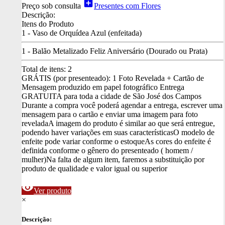
add_box
Preço sob consulta
Presentes com Flores
Descrição:
Itens do Produto
1 - Vaso de Orquídea Azul (enfeitada)
1 - Balão Metalizado Feliz Aniversário (Dourado ou Prata)
Total de itens:
2
GRÁTIS (por presenteado): 1 Foto Revelada + Cartão de
Mensagem produzido em papel fotográfico
Entrega
GRATUITA para toda a cidade de São José dos Campos
Durante a compra você poderá agendar a entrega, escrever uma
mensagem para o cartão e enviar uma imagem para foto
revelada
A imagem do produto é similar ao que será entregue,
podendo haver variações em suas características
O modelo de
enfeite pode variar conforme o estoque
As cores do enfeite é
definida conforme o gênero do presenteado ( homem /
mulher)
Na falta de algum item, faremos a substituição por
produto de qualidade e valor igual ou superior
visibility
Ver produto
×
Descrição: