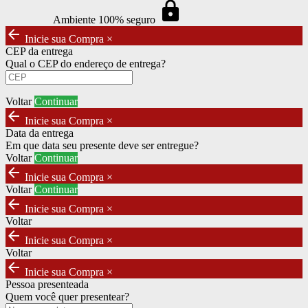
https
Ambiente 100% seguro
arrow_back
Inicie sua Compra
×
CEP da entrega
Qual o CEP do endereço de entrega?
Voltar
Continuar
arrow_back
Inicie sua Compra
×
Data da entrega
Em que data seu presente deve ser entregue?
Voltar
Continuar
arrow_back
Inicie sua Compra
×
Voltar
Continuar
arrow_back
Inicie sua Compra
×
Voltar
arrow_back
Inicie sua Compra
×
Voltar
arrow_back
Inicie sua Compra
×
Pessoa presenteada
Quem você quer presentear?