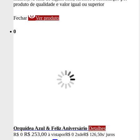
produto de qualidade e valor igual ou superior
visibility
Fechar
Ver produto
0
Orquídea Azul & Feliz Aniversário
Detalhes
R$ 253,00
R$ 0
à vista
por
R$ 0
2x
de
R$ 126,50
s/ juros