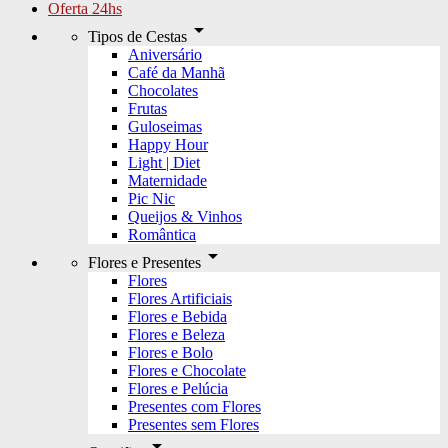
Oferta 24hs
arrow_drop_down
Tipos de Cestas
Aniversário
Café da Manhã
Chocolates
Frutas
Guloseimas
Happy Hour
Light | Diet
Maternidade
Pic Nic
Queijos & Vinhos
Romântica
arrow_drop_down
Flores e Presentes
Flores
Flores Artificiais
Flores e Bebida
Flores e Beleza
Flores e Bolo
Flores e Chocolate
Flores e Pelúcia
Presentes com Flores
Presentes sem Flores
arrow_drop_down