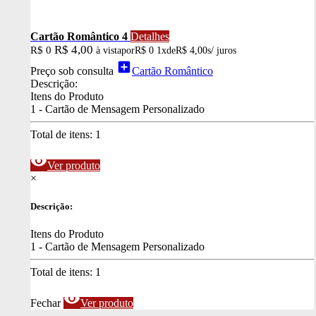
Cartão Romântico 4
Detalhes
R$ 4,00
R$ 0
à vista
por
R$ 0
1x
de
R$ 4,00
s/ juros
add_box
Preço sob consulta
Cartão Romântico
Descrição:
Itens do Produto
1 - Cartão de Mensagem Personalizado
Total de itens:
1
visibility
Ver produto
×
Descrição:
Itens do Produto
1 - Cartão de Mensagem Personalizado
Total de itens:
1
visibility
Fechar
Ver produto