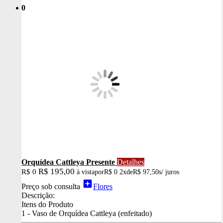
0
Orquídea Cattleya Presente
Detalhes
R$ 195,00
R$ 0
à vista
por
R$ 0
2x
de
R$ 97,50
s/ juros
add_box
Preço sob consulta
Flores
Descrição:
Itens do Produto
1 - Vaso de Orquídea Cattleya (enfeitado)