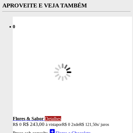
APROVEITE E VEJA TAMBÉM
0
Flores & Sabor
Detalhes
R$ 243,00
R$ 0
à vista
por
R$ 0
2x
de
R$ 121,50
s/ juros
add_box