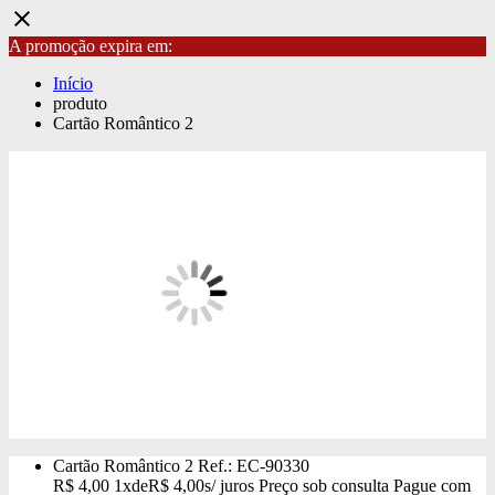
close
A promoção expira em:
Início
produto
Cartão Romântico 2
Cartão Romântico 2
Ref.: EC-90330
R$
4,00
1x
de
R$
4,00
s/ juros
Preço sob consulta
Pague com