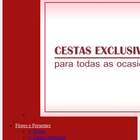
Flores e Presentes
⚬
Flores
⚬
Flores Artificiais