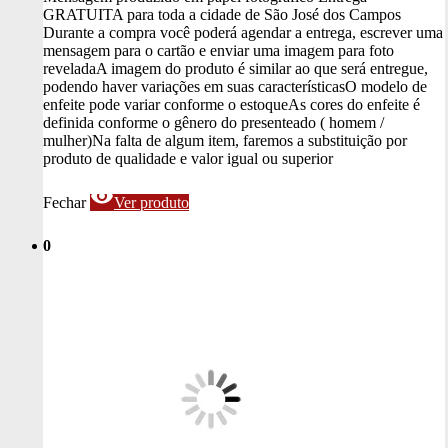
GRATUITA para toda a cidade de São José dos Campos
Durante a compra você poderá agendar a entrega, escrever uma
mensagem para o cartão e enviar uma imagem para foto
revelada
A imagem do produto é similar ao que será entregue,
podendo haver variações em suas características
O modelo de
enfeite pode variar conforme o estoque
As cores do enfeite é
definida conforme o gênero do presenteado ( homem /
mulher)
Na falta de algum item, faremos a substituição por
produto de qualidade e valor igual ou superior
visibility
Fechar
Ver produto
0