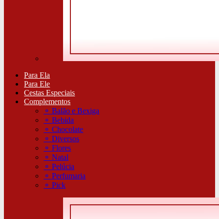
Para Ela
Para Ele
Cestas Especiais
Complementos
⚬
Balão e Bexiga
⚬
Bebida
⚬
Chocolate
⚬
Diversos
⚬
Flores
⚬
Natal
⚬
Pelúcia
⚬
Perfumaria
⚬
Pick