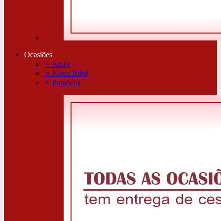
Ocasiões
⚬
Amor
⚬
Novo Bebê
⚬
Parabéns