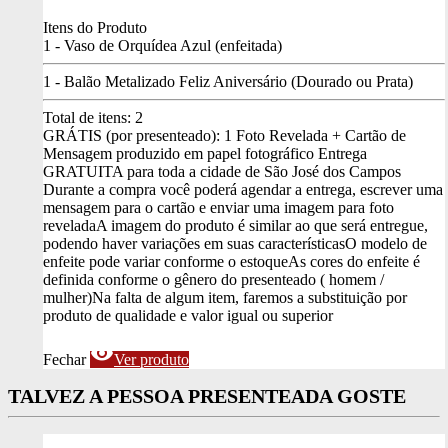
Itens do Produto
1 - Vaso de Orquídea Azul (enfeitada)
1 - Balão Metalizado Feliz Aniversário (Dourado ou Prata)
Total de itens:
2
GRÁTIS (por presenteado): 1 Foto Revelada + Cartão de
Mensagem produzido em papel fotográfico
Entrega
GRATUITA para toda a cidade de São José dos Campos
Durante a compra você poderá agendar a entrega, escrever uma
mensagem para o cartão e enviar uma imagem para foto
revelada
A imagem do produto é similar ao que será entregue,
podendo haver variações em suas características
O modelo de
enfeite pode variar conforme o estoque
As cores do enfeite é
definida conforme o gênero do presenteado ( homem /
mulher)
Na falta de algum item, faremos a substituição por
produto de qualidade e valor igual ou superior
visibility
Fechar
Ver produto
TALVEZ A PESSOA PRESENTEADA GOSTE