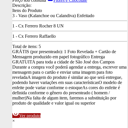
Preço sob consulta
Flores e Chocolate
Descrição:
Itens do Produto
3 - Vaso (Kalanchoe ou Calandiva) Enfeitado
1 - Cx Ferrero Rocher 8 UN
1 - Cx Ferrero Raffaello
Total de itens:
5
GRÁTIS (por presenteado): 1 Foto Revelada + Cartão de
Mensagem produzido em papel fotográfico
Entrega
GRATUITA para toda a cidade de São José dos Campos
Durante a compra você poderá agendar a entrega, escrever uma
mensagem para o cartão e enviar uma imagem para foto
revelada
A imagem do produto é similar ao que será entregue,
podendo haver variações em suas características
O modelo de
enfeite pode variar conforme o estoque
As cores do enfeite é
definida conforme o gênero do presenteado ( homem /
mulher)
Na falta de algum item, faremos a substituição por
produto de qualidade e valor igual ou superior
visibility
Ver produto
×