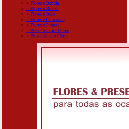
⚬
Flores e Bebida
⚬
Flores e Beleza
⚬
Flores e Bolo
⚬
Flores e Chocolate
⚬
Flores e Pelúcia
⚬
Presentes com Flores
⚬
Presentes sem Flores