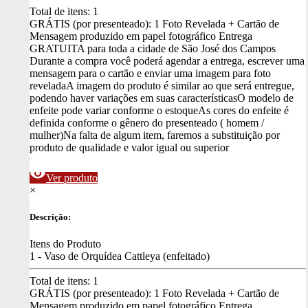
Total de itens:
1
GRÁTIS (por presenteado): 1 Foto Revelada + Cartão de
Mensagem produzido em papel fotográfico
Entrega
GRATUITA para toda a cidade de São José dos Campos
Durante a compra você poderá agendar a entrega, escrever uma
mensagem para o cartão e enviar uma imagem para foto
revelada
A imagem do produto é similar ao que será entregue,
podendo haver variações em suas características
O modelo de
enfeite pode variar conforme o estoque
As cores do enfeite é
definida conforme o gênero do presenteado ( homem /
mulher)
Na falta de algum item, faremos a substituição por
produto de qualidade e valor igual ou superior
visibility
Ver produto
×
Descrição:
Itens do Produto
1 - Vaso de Orquídea Cattleya (enfeitado)
Total de itens:
1
GRÁTIS (por presenteado): 1 Foto Revelada + Cartão de
Mensagem produzido em papel fotográfico
Entrega