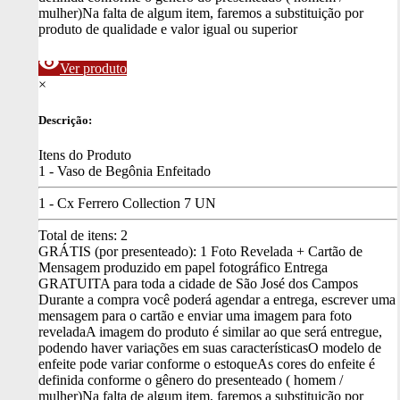
mulher)
Na falta de algum item, faremos a substituição por
produto de qualidade e valor igual ou superior
visibility
Ver produto
×
Descrição:
Itens do Produto
1 - Vaso de Begônia Enfeitado
1 - Cx Ferrero Collection 7 UN
Total de itens:
2
GRÁTIS (por presenteado): 1 Foto Revelada + Cartão de
Mensagem produzido em papel fotográfico
Entrega
GRATUITA para toda a cidade de São José dos Campos
Durante a compra você poderá agendar a entrega, escrever uma
mensagem para o cartão e enviar uma imagem para foto
revelada
A imagem do produto é similar ao que será entregue,
podendo haver variações em suas características
O modelo de
enfeite pode variar conforme o estoque
As cores do enfeite é
definida conforme o gênero do presenteado ( homem /
mulher)
Na falta de algum item, faremos a substituição por