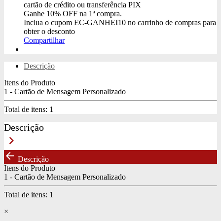
cartão de crédito ou transferência PIX
Ganhe
10% OFF
na 1ª compra.
Inclua o cupom
EC-GANHEI10
no carrinho de compras para
obter o desconto
Compartilhar
Descrição
Itens do Produto
1 - Cartão de Mensagem Personalizado
Total de itens:
1
Descrição
keyboard_arrow_right
arrow_back
Descrição
Itens do Produto
1 - Cartão de Mensagem Personalizado
Total de itens:
1
×