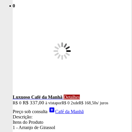
0
Luxuoso Café da Manhã
Detalhes
R$ 337,00
R$ 0
à vista
por
R$ 0
2x
de
R$ 168,50
s/ juros
add_box
Preço sob consulta
Café da Manhã
Descrição:
Itens do Produto
1 - Arranjo de Girassol