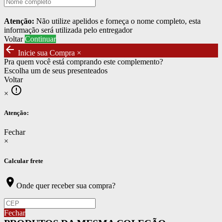
Atenção:
Não utilize apelidos e forneça o nome completo, esta
informação será utilizada pelo entregador
Voltar
Continuar
arrow_back
Inicie sua Compra
×
Pra quem você está comprando este complemento?
Escolha um de seus presenteados
Voltar
error_outline
×
Atenção:
Fechar
×
Calcular frete
location_on
Onde quer receber sua compra?
Fechar