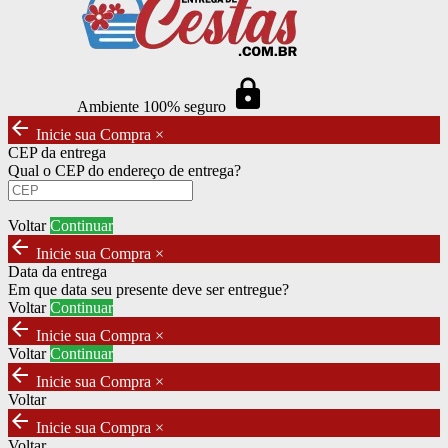
https
Ambiente 100% seguro
arrow_back
Inicie sua Compra
×
CEP da entrega
Qual o CEP do endereço de entrega?
Voltar
Continuar
arrow_back
Inicie sua Compra
×
Data da entrega
Em que data seu presente deve ser entregue?
Voltar
Continuar
arrow_back
Inicie sua Compra
×
Voltar
Continuar
arrow_back
Inicie sua Compra
×
Voltar
arrow_back
Inicie sua Compra
×
Voltar