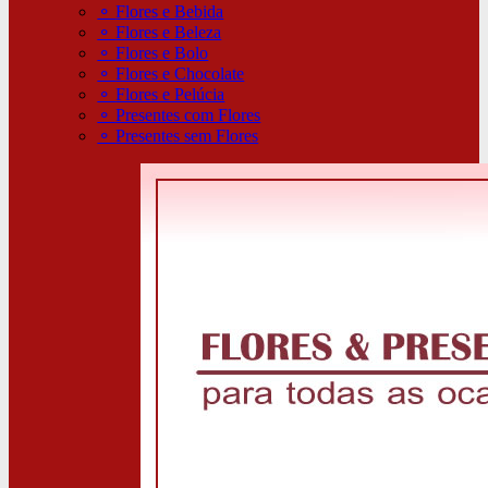
⚬
Flores e Bebida
⚬
Flores e Beleza
⚬
Flores e Bolo
⚬
Flores e Chocolate
⚬
Flores e Pelúcia
⚬
Presentes com Flores
⚬
Presentes sem Flores