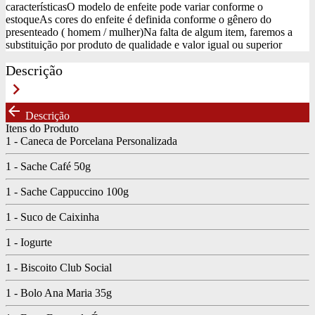
características
O modelo de enfeite pode variar conforme o
estoque
As cores do enfeite é definida conforme o gênero do
presenteado ( homem / mulher)
Na falta de algum item, faremos a
substituição por produto de qualidade e valor igual ou superior
Descrição
keyboard_arrow_right
arrow_back
Descrição
Itens do Produto
1 - Caneca de Porcelana Personalizada
1 - Sache Café 50g
1 - Sache Cappuccino 100g
1 - Suco de Caixinha
1 - Iogurte
1 - Biscoito Club Social
1 - Bolo Ana Maria 35g