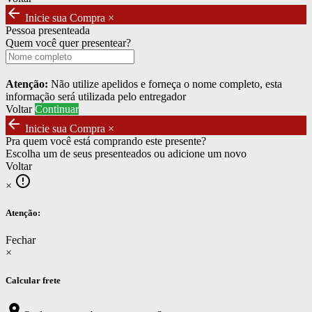
arrow_back
Inicie sua Compra
×
Pessoa presenteada
Quem você quer presentear?
Atenção:
Não utilize apelidos e forneça o nome completo, esta
informação será utilizada pelo entregador
Voltar
Continuar
arrow_back
Inicie sua Compra
×
Pra quem você está comprando este presente?
Escolha um de seus presenteados ou adicione um novo
Voltar
error_outline
×
Atenção:
Fechar
×
Calcular frete
location_on