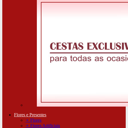
Flores e Presentes
⚬
Flores
⚬
Flores Artificiais