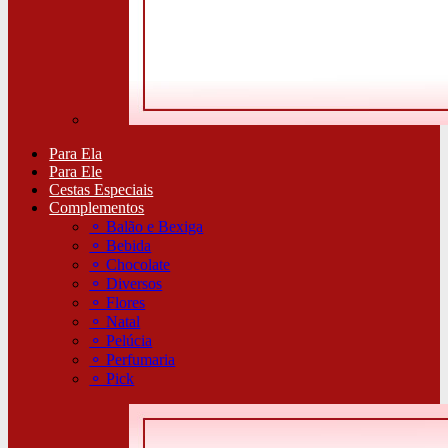
Para Ela
Para Ele
Cestas Especiais
Complementos
⚬
Balão e Bexiga
⚬
Bebida
⚬
Chocolate
⚬
Diversos
⚬
Flores
⚬
Natal
⚬
Pelúcia
⚬
Perfumaria
⚬
Pick