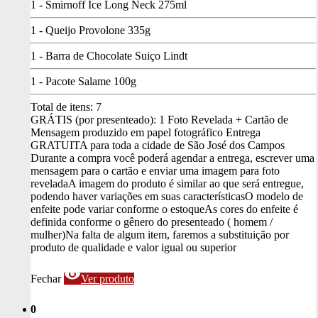
1 - Smirnoff Ice Long Neck 275ml
1 - Queijo Provolone 335g
1 - Barra de Chocolate Suiço Lindt
1 - Pacote Salame 100g
Total de itens:
7
GRÁTIS (por presenteado): 1 Foto Revelada + Cartão de
Mensagem produzido em papel fotográfico
Entrega
GRATUITA para toda a cidade de São José dos Campos
Durante a compra você poderá agendar a entrega, escrever uma
mensagem para o cartão e enviar uma imagem para foto
revelada
A imagem do produto é similar ao que será entregue,
podendo haver variações em suas características
O modelo de
enfeite pode variar conforme o estoque
As cores do enfeite é
definida conforme o gênero do presenteado ( homem /
mulher)
Na falta de algum item, faremos a substituição por
produto de qualidade e valor igual ou superior
visibility
Fechar
Ver produto
0