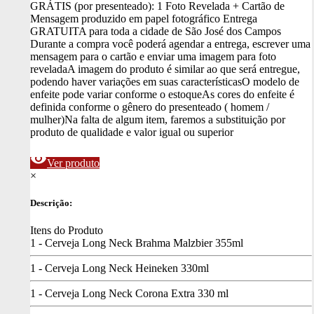
GRÁTIS (por presenteado): 1 Foto Revelada + Cartão de
Mensagem produzido em papel fotográfico
Entrega
GRATUITA para toda a cidade de São José dos Campos
Durante a compra você poderá agendar a entrega, escrever uma
mensagem para o cartão e enviar uma imagem para foto
revelada
A imagem do produto é similar ao que será entregue,
podendo haver variações em suas características
O modelo de
enfeite pode variar conforme o estoque
As cores do enfeite é
definida conforme o gênero do presenteado ( homem /
mulher)
Na falta de algum item, faremos a substituição por
produto de qualidade e valor igual ou superior
visibility
Ver produto
×
Descrição:
Itens do Produto
1 - Cerveja Long Neck Brahma Malzbier 355ml
1 - Cerveja Long Neck Heineken 330ml
1 - Cerveja Long Neck Corona Extra 330 ml