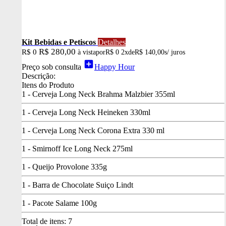
Kit Bebidas e Petiscos
Detalhes
R$ 280,00
R$ 0
à vista
por
R$ 0
2x
de
R$ 140,00
s/ juros
add_box
Preço sob consulta
Happy Hour
Descrição:
Itens do Produto
1 - Cerveja Long Neck Brahma Malzbier 355ml
1 - Cerveja Long Neck Heineken 330ml
1 - Cerveja Long Neck Corona Extra 330 ml
1 - Smirnoff Ice Long Neck 275ml
1 - Queijo Provolone 335g
1 - Barra de Chocolate Suiço Lindt
1 - Pacote Salame 100g
Total de itens:
7