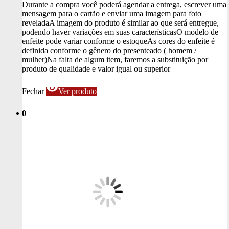
Durante a compra você poderá agendar a entrega, escrever uma
mensagem para o cartão e enviar uma imagem para foto
revelada
A imagem do produto é similar ao que será entregue,
podendo haver variações em suas características
O modelo de
enfeite pode variar conforme o estoque
As cores do enfeite é
definida conforme o gênero do presenteado ( homem /
mulher)
Na falta de algum item, faremos a substituição por
produto de qualidade e valor igual ou superior
visibility
Fechar
Ver produto
0