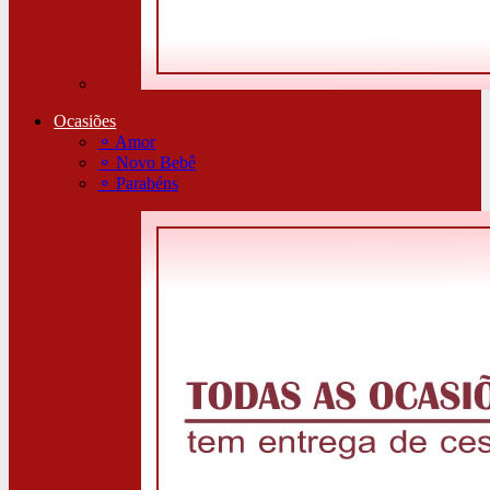
Ocasiões
⚬
Amor
⚬
Novo Bebê
⚬
Parabéns