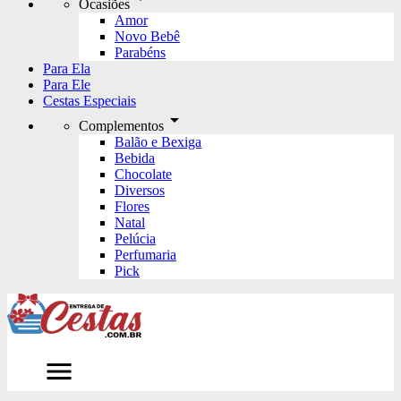
Ocasiões
Amor
Novo Bebê
Parabéns
Para Ela
Para Ele
Cestas Especiais
arrow_drop_down
Complementos
Balão e Bexiga
Bebida
Chocolate
Diversos
Flores
Natal
Pelúcia
Perfumaria
Pick
menu