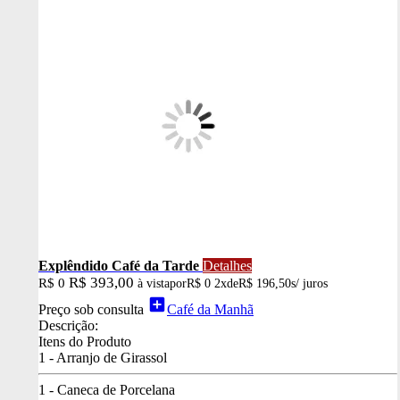
Explêndido Café da Tarde
Detalhes
R$ 393,00
R$ 0
à vista
por
R$ 0
2x
de
R$ 196,50
s/ juros
add_box
Preço sob consulta
Café da Manhã
Descrição:
Itens do Produto
1 - Arranjo de Girassol
1 - Caneca de Porcelana