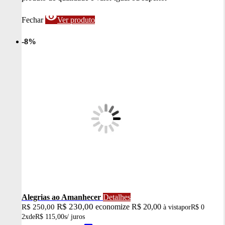
visibility
Fechar
Ver produto
-8%
Alegrias ao Amanhecer
Detalhes
R$ 230,00
economize R$ 20,00
R$ 250,00
à vista
por
R$ 0
2x
de
R$ 115,00
s/ juros