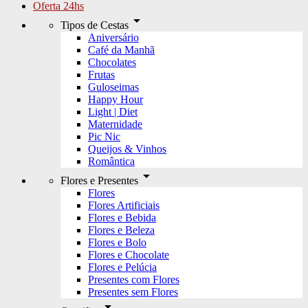
Oferta 24hs
arrow_drop_down
Tipos de Cestas
Aniversário
Café da Manhã
Chocolates
Frutas
Guloseimas
Happy Hour
Light | Diet
Maternidade
Pic Nic
Queijos & Vinhos
Romântica
arrow_drop_down
Flores e Presentes
Flores
Flores Artificiais
Flores e Bebida
Flores e Beleza
Flores e Bolo
Flores e Chocolate
Flores e Pelúcia
Presentes com Flores
Presentes sem Flores
arrow_drop_down