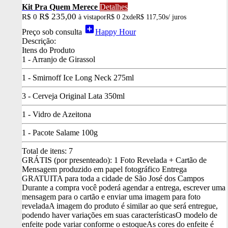
Kit Pra Quem Merece
Detalhes
R$ 235,00
R$ 0
à vista
por
R$ 0
2x
de
R$ 117,50
s/ juros
add_box
Preço sob consulta
Happy Hour
Descrição:
Itens do Produto
1 - Arranjo de Girassol
1 - Smirnoff Ice Long Neck 275ml
3 - Cerveja Original Lata 350ml
1 - Vidro de Azeitona
1 - Pacote Salame 100g
Total de itens:
7
GRÁTIS (por presenteado): 1 Foto Revelada + Cartão de
Mensagem produzido em papel fotográfico
Entrega
GRATUITA para toda a cidade de São José dos Campos
Durante a compra você poderá agendar a entrega, escrever uma
mensagem para o cartão e enviar uma imagem para foto
revelada
A imagem do produto é similar ao que será entregue,
podendo haver variações em suas características
O modelo de
enfeite pode variar conforme o estoque
As cores do enfeite é