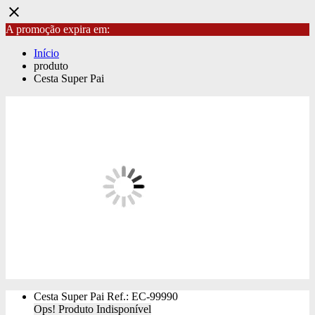
close
A promoção expira em:
Início
produto
Cesta Super Pai
Cesta Super Pai
Ref.: EC-99990
Ops! Produto Indisponível