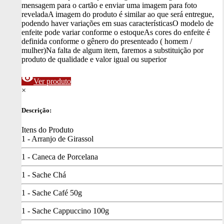
mensagem para o cartão e enviar uma imagem para foto
revelada
A imagem do produto é similar ao que será entregue,
podendo haver variações em suas características
O modelo de
enfeite pode variar conforme o estoque
As cores do enfeite é
definida conforme o gênero do presenteado ( homem /
mulher)
Na falta de algum item, faremos a substituição por
produto de qualidade e valor igual ou superior
visibility
Ver produto
×
Descrição:
Itens do Produto
1 - Arranjo de Girassol
1 - Caneca de Porcelana
1 - Sache Chá
1 - Sache Café 50g
1 - Sache Cappuccino 100g