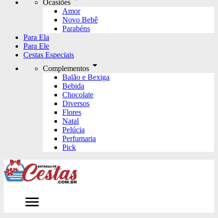
Ocasiões
Amor
Novo Bebê
Parabéns
Para Ela
Para Ele
Cestas Especiais
arrow_drop_down
Complementos
Balão e Bexiga
Bebida
Chocolate
Diversos
Flores
Natal
Pelúcia
Perfumaria
Pick
menu