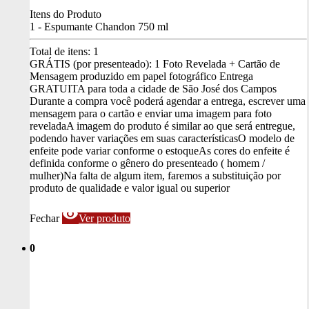
Itens do Produto
1 - Espumante Chandon 750 ml
Total de itens:
1
GRÁTIS (por presenteado): 1 Foto Revelada + Cartão de
Mensagem produzido em papel fotográfico
Entrega
GRATUITA para toda a cidade de São José dos Campos
Durante a compra você poderá agendar a entrega, escrever uma
mensagem para o cartão e enviar uma imagem para foto
revelada
A imagem do produto é similar ao que será entregue,
podendo haver variações em suas características
O modelo de
enfeite pode variar conforme o estoque
As cores do enfeite é
definida conforme o gênero do presenteado ( homem /
mulher)
Na falta de algum item, faremos a substituição por
produto de qualidade e valor igual ou superior
visibility
Fechar
Ver produto
0