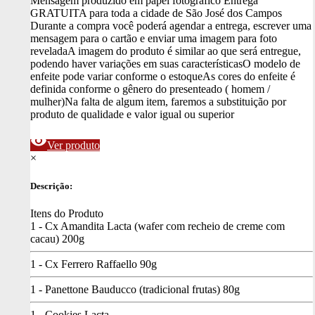
Mensagem produzido em papel fotográfico
Entrega
GRATUITA para toda a cidade de São José dos Campos
Durante a compra você poderá agendar a entrega, escrever uma
mensagem para o cartão e enviar uma imagem para foto
revelada
A imagem do produto é similar ao que será entregue,
podendo haver variações em suas características
O modelo de
enfeite pode variar conforme o estoque
As cores do enfeite é
definida conforme o gênero do presenteado ( homem /
mulher)
Na falta de algum item, faremos a substituição por
produto de qualidade e valor igual ou superior
visibility
Ver produto
×
Descrição:
Itens do Produto
1 - Cx Amandita Lacta (wafer com recheio de creme com
cacau) 200g
1 - Cx Ferrero Raffaello 90g
1 - Panettone Bauducco (tradicional frutas) 80g
1 - Cookies Lacta