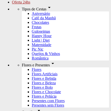
Oferta 24hs
arrow_drop_down
Tipos de Cestas
Aniversário
Café da Manhã
Chocolates
Frutas
Guloseimas
Happy Hour
Light | Diet
Maternidade
Pic Nic
Queijos & Vinhos
Romântica
arrow_drop_down
Flores e Presentes
Flores
Flores Artificiais
Flores e Bebida
Flores e Beleza
Flores e Bolo
Flores e Chocolate
Flores e Pelúcia
Presentes com Flores
Presentes sem Flores
arrow_drop_down