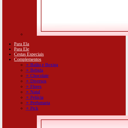
Para Ela
Para Ele
Cestas Especiais
Complementos
⚬
Balão e Bexiga
⚬
Bebida
⚬
Chocolate
⚬
Diversos
⚬
Flores
⚬
Natal
⚬
Pelúcia
⚬
Perfumaria
⚬
Pick