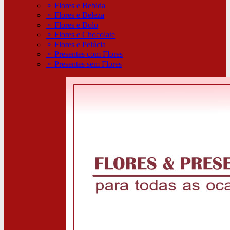
⚬
Flores e Bebida
⚬
Flores e Beleza
⚬
Flores e Bolo
⚬
Flores e Chocolate
⚬
Flores e Pelúcia
⚬
Presentes com Flores
⚬
Presentes sem Flores