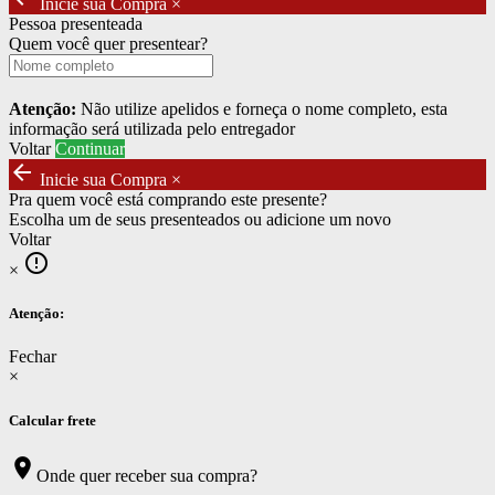
Inicie sua Compra
×
Pessoa presenteada
Quem você quer presentear?
Atenção:
Não utilize apelidos e forneça o nome completo, esta
informação será utilizada pelo entregador
Voltar
Continuar
arrow_back
Inicie sua Compra
×
Pra quem você está comprando este presente?
Escolha um de seus presenteados ou adicione um novo
Voltar
error_outline
×
Atenção:
Fechar
×
Calcular frete
location_on
Onde quer receber sua compra?