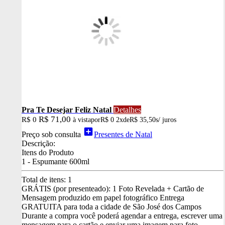
Pra Te Desejar Feliz Natal
Detalhes
R$ 71,00
R$ 0
à vista
por
R$ 0
2x
de
R$ 35,50
s/ juros
add_box
Preço sob consulta
Presentes de Natal
Descrição:
Itens do Produto
1 - Espumante 600ml
Total de itens:
1
GRÁTIS (por presenteado): 1 Foto Revelada + Cartão de
Mensagem produzido em papel fotográfico
Entrega
GRATUITA para toda a cidade de São José dos Campos
Durante a compra você poderá agendar a entrega, escrever uma
mensagem para o cartão e enviar uma imagem para foto