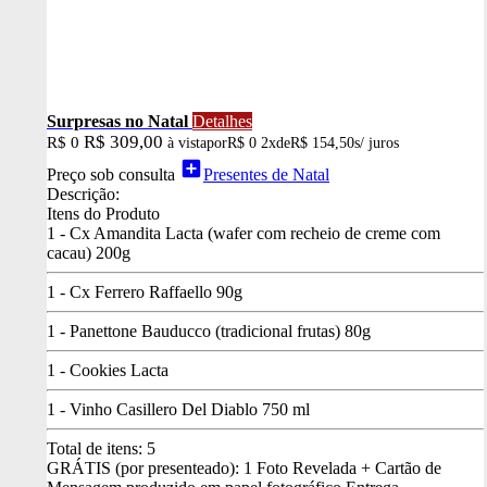
Surpresas no Natal
Detalhes
R$ 309,00
R$ 0
à vista
por
R$ 0
2x
de
R$ 154,50
s/ juros
add_box
Preço sob consulta
Presentes de Natal
Descrição:
Itens do Produto
1 - Cx Amandita Lacta (wafer com recheio de creme com
cacau) 200g
1 - Cx Ferrero Raffaello 90g
1 - Panettone Bauducco (tradicional frutas) 80g
1 - Cookies Lacta
1 - Vinho Casillero Del Diablo 750 ml
Total de itens:
5
GRÁTIS (por presenteado): 1 Foto Revelada + Cartão de