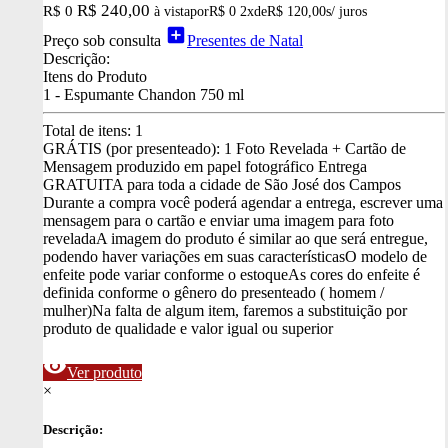
R$ 240,00
R$ 0
à vista
por
R$ 0
2x
de
R$ 120,00
s/ juros
add_box
Preço sob consulta
Presentes de Natal
Descrição:
Itens do Produto
1 - Espumante Chandon 750 ml
Total de itens:
1
GRÁTIS (por presenteado): 1 Foto Revelada + Cartão de
Mensagem produzido em papel fotográfico
Entrega
GRATUITA para toda a cidade de São José dos Campos
Durante a compra você poderá agendar a entrega, escrever uma
mensagem para o cartão e enviar uma imagem para foto
revelada
A imagem do produto é similar ao que será entregue,
podendo haver variações em suas características
O modelo de
enfeite pode variar conforme o estoque
As cores do enfeite é
definida conforme o gênero do presenteado ( homem /
mulher)
Na falta de algum item, faremos a substituição por
produto de qualidade e valor igual ou superior
visibility
Ver produto
×
Descrição: