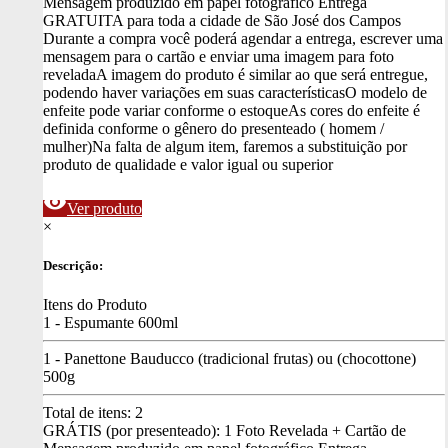
Mensagem produzido em papel fotográfico
Entrega
GRATUITA para toda a cidade de São José dos Campos
Durante a compra você poderá agendar a entrega, escrever uma
mensagem para o cartão e enviar uma imagem para foto
revelada
A imagem do produto é similar ao que será entregue,
podendo haver variações em suas características
O modelo de
enfeite pode variar conforme o estoque
As cores do enfeite é
definida conforme o gênero do presenteado ( homem /
mulher)
Na falta de algum item, faremos a substituição por
produto de qualidade e valor igual ou superior
visibility
Ver produto
×
Descrição:
Itens do Produto
1 - Espumante 600ml
1 - Panettone Bauducco (tradicional frutas) ou (chocottone)
500g
Total de itens:
2
GRÁTIS (por presenteado): 1 Foto Revelada + Cartão de