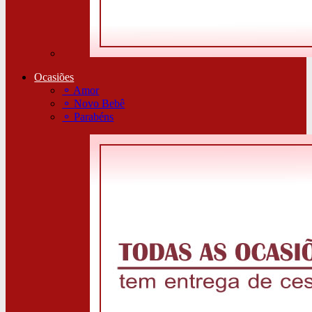
Ocasiões
⚬
Amor
⚬
Novo Bebê
⚬
Parabéns