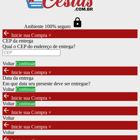
https
Ambiente 100% seguro
arrow_back
Inicie sua Compra
×
CEP da entrega
Qual o CEP do endereço de entrega?
Voltar
Continuar
arrow_back
Inicie sua Compra
×
Data da entrega
Em que data seu presente deve ser entregue?
Voltar
Continuar
arrow_back
Inicie sua Compra
×
Voltar
Continuar
arrow_back
Inicie sua Compra
×
Voltar
arrow_back
Inicie sua Compra
×
Voltar
arrow_back