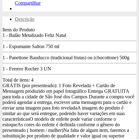
Compartilhar
Descrição
Itens do Produto
1 - Balão Metalizado Feliz Natal
1 - Espumante Salton 750 ml
1 - Panettone Bauducco (tradicional frutas) ou (chocottone) 500g
1 - Ferrero Rocher 3 UN
Total de itens:
4
GRÁTIS (por presenteado): 1 Foto Revelada + Cartão de
Mensagem produzido em papel fotográfico
Entrega GRATUITA
para toda a cidade de São José dos Campos
Durante a compra você
poderá agendar a entrega, escrever uma mensagem para o cartão e
enviar uma imagem para foto revelada
A imagem do produto é
similar ao que será entregue, podendo haver variações em suas
características
O modelo de enfeite pode variar conforme o
estoque
As cores do enfeite é definida conforme o gênero do
presenteado ( homem / mulher)
Na falta de algum item, faremos a
substituição por produto de qualidade e valor igual ou superior