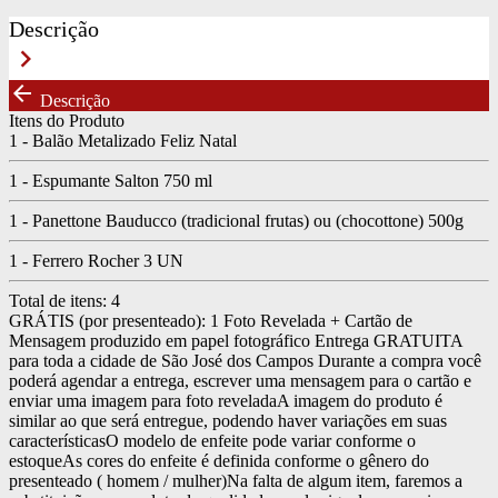
Descrição
keyboard_arrow_right
arrow_back
Descrição
Itens do Produto
1 - Balão Metalizado Feliz Natal
1 - Espumante Salton 750 ml
1 - Panettone Bauducco (tradicional frutas) ou (chocottone) 500g
1 - Ferrero Rocher 3 UN
Total de itens:
4
GRÁTIS (por presenteado): 1 Foto Revelada + Cartão de
Mensagem produzido em papel fotográfico
Entrega GRATUITA
para toda a cidade de São José dos Campos
Durante a compra você
poderá agendar a entrega, escrever uma mensagem para o cartão e
enviar uma imagem para foto revelada
A imagem do produto é
similar ao que será entregue, podendo haver variações em suas
características
O modelo de enfeite pode variar conforme o
estoque
As cores do enfeite é definida conforme o gênero do
presenteado ( homem / mulher)
Na falta de algum item, faremos a