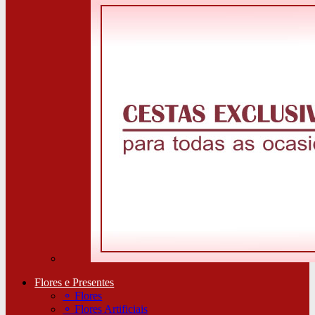
Flores e Presentes
⚬
Flores
⚬
Flores Artificiais