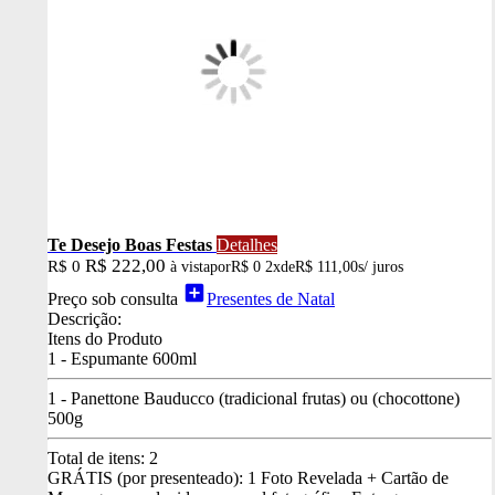
Te Desejo Boas Festas
Detalhes
R$ 222,00
R$ 0
à vista
por
R$ 0
2x
de
R$ 111,00
s/ juros
add_box
Preço sob consulta
Presentes de Natal
Descrição:
Itens do Produto
1 - Espumante 600ml
1 - Panettone Bauducco (tradicional frutas) ou (chocottone)
500g
Total de itens:
2
GRÁTIS (por presenteado): 1 Foto Revelada + Cartão de