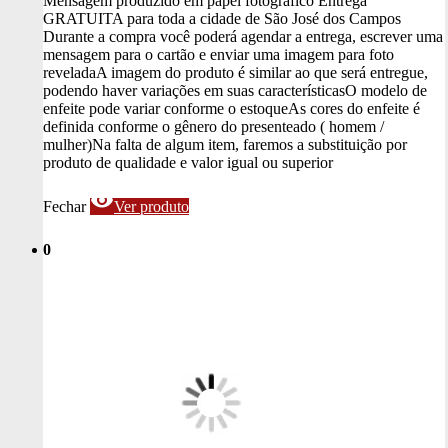
Mensagem produzido em papel fotográfico
Entrega
GRATUITA para toda a cidade de São José dos Campos
Durante a compra você poderá agendar a entrega, escrever uma
mensagem para o cartão e enviar uma imagem para foto
revelada
A imagem do produto é similar ao que será entregue,
podendo haver variações em suas características
O modelo de
enfeite pode variar conforme o estoque
As cores do enfeite é
definida conforme o gênero do presenteado ( homem /
mulher)
Na falta de algum item, faremos a substituição por
produto de qualidade e valor igual ou superior
visibility
Fechar
Ver produto
0