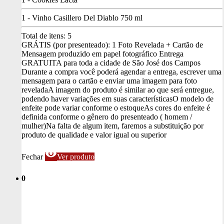
1 - Vinho Casillero Del Diablo 750 ml
Total de itens:
5
GRÁTIS (por presenteado): 1 Foto Revelada + Cartão de
Mensagem produzido em papel fotográfico
Entrega
GRATUITA para toda a cidade de São José dos Campos
Durante a compra você poderá agendar a entrega, escrever uma
mensagem para o cartão e enviar uma imagem para foto
revelada
A imagem do produto é similar ao que será entregue,
podendo haver variações em suas características
O modelo de
enfeite pode variar conforme o estoque
As cores do enfeite é
definida conforme o gênero do presenteado ( homem /
mulher)
Na falta de algum item, faremos a substituição por
produto de qualidade e valor igual ou superior
visibility
Fechar
Ver produto
0