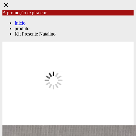
close
A promoção expira em:
Início
produto
Kit Presente Natalino